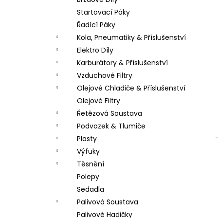
PITBIKE SPOJKOVÉ LANKO 94CM, VÝSUV
l
6CM STOMP, DEMONX ,WPB
Startovací Páky
180 Kč
Řadící Páky
Kola, Pneumatiky & Příslušenství
Elektro Díly
Karburátory & Příslušenství
Vzduchové Filtry
Olejové Chladiče & Příslušenství
Olejové Filtry
Řetězová Soustava
Podvozek & Tlumiče
Plasty
Výfuky
Těsnění
Polepy
Sedadla
Palivová Soustava
Palivové Hadičky