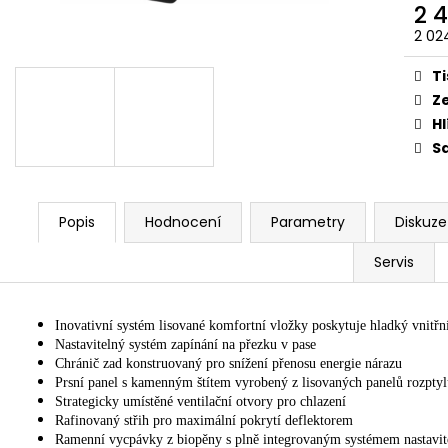
ŠROUBY K UCHYCENÍ MOTORU,
OPRAVNÁ SADA
2 
M8X115MM, M8X105MM STOMP,
PITBIKE YCF
2 02
DEMONX, WPB
135 Kč
Měr
120 Kč
cena
Ti
Z
Hl
Sd
Popis
Hodnocení
Parametry
Diskuze
Servis
Inovativní systém lisované komfortní vložky poskytuje hladký vnitř
Nastavitelný systém zapínání na přezku v pase
Chránič zad konstruovaný pro snížení přenosu energie nárazu
Prsní panel s kamenným štítem vyrobený z lisovaných panelů rozptylu
Strategicky umístěné ventilační otvory pro chlazení
Rafinovaný střih pro maximální pokrytí deflektorem
Ramenní vycpávky z biopěny s plně integrovaným systémem nastavit