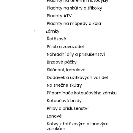
Plachty na terénní motocykly
Plachty na skútry a tříkolky
Plachty ATV
Plachty na mopedy a kola
Zámky
Řetězové
Přileb a zavazadel
Náhradní díly a příslušenství
Brzdové páčky
Skládací, lamelové
Dodávek a užitkových vozidel
Na sněžné skútry
Připomínače kotoučového zámku
Kotoučové brzdy
Přilby a příslušenství
Lanové
Kotvy k řetězovým a lanovým
zámkům