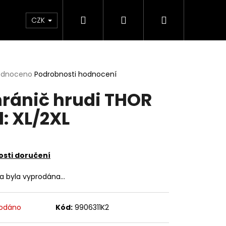
Hledat
Přihlášení
Nákupní
e & Maziva
Příslušenství
Dárkové Poukaz
CZK
košík
rné
odnoceno
Podrobnosti hodnocení
cení
ránič hrudi THOR
ktu
l: XL/2XL
ček.
sti doručení
ka byla vyprodána…
Následující
odáno
Kód:
9906311K2