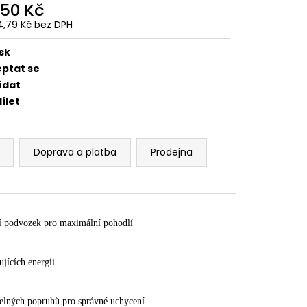
 BRZDOVÉHO TŘMENU
450 Kč
4,79 Kč bez DPH
ná
:
sk
eptat se
ídat
ílet
Doprava a platba
Prodejna
ní podvozek pro maximální pohodlí
jících energii
elných popruhů pro správné uchycení