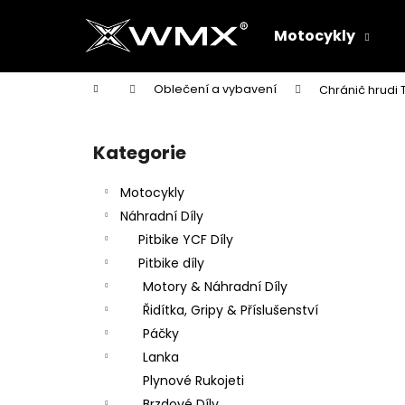
K
Přejít
na
o
Motocykly
obsah
Zpět
Zpět
š
do
do
í
Domů
Oblečení a vybavení
Chránič hrudi 
k
obchodu
obchodu
P
o
Kategorie
Přeskočit
s
kategorie
t
Motocykly
r
Náhradní Díly
a
Pitbike YCF Díly
n
Pitbike díly
n
Motory & Náhradní Díly
í
Řidítka, Gripy & Příslušenství
p
Páčky
a
Lanka
n
Plynové Rukojeti
e
Brzdové Díly