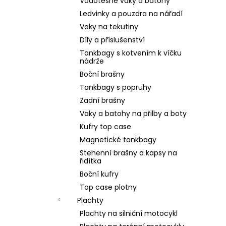
Vodotěsné vaky a batohy
Ledvinky a pouzdra na nářadí
Vaky na tekutiny
Díly a příslušenství
Tankbagy s kotvením k víčku
nádrže
Boční brašny
Tankbagy s popruhy
Zadní brašny
Vaky a batohy na přilby a boty
Kufry top case
Magnetické tankbagy
Stehenní brašny a kapsy na
řidítka
Boční kufry
Top case plotny
Plachty
Plachty na silniční motocykl