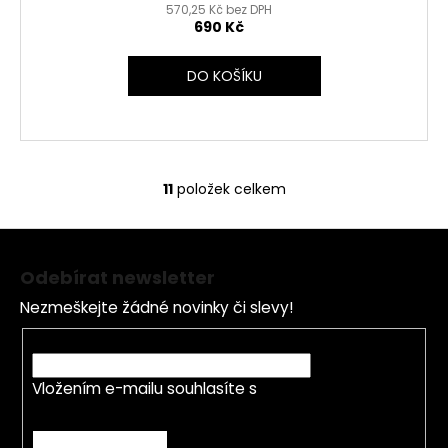
570,25 Kč bez DPH
690 Kč
DO KOŠÍKU
11
položek celkem
O
v
Z
l
á
á
Odebírat newsletter
d
p
a
Nezmeškejte žádné novinky či slevy!
a
c
t
E-mail
í
í
p
Vložením e-mailu souhlasíte s
podmínkami
r
ochrany osobních údajů
v
k