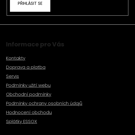
PŘIHLÁSIT SE
y
v
ý
p
i
s
Informace pro Vás
u
Kontakty
Doprava a platba
Servis
Podmínky užití webu
Obchodní podmínky
Podmínky ochrany osobních údajů
Hodnocení obchodu
Splátky ESSOX