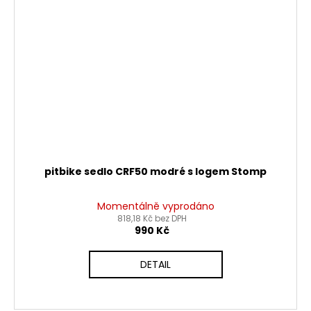
pitbike sedlo CRF50 modré s logem Stomp
Momentálně vyprodáno
818,18 Kč bez DPH
990 Kč
DETAIL