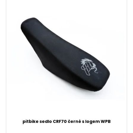
pitbike sedlo CRF70 černé s logem WPB