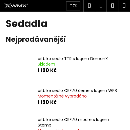
K
Přejít
Hledat
Náku
M
Přihlášen
CZK
na
o
obsah
Zpět
Zpět
košík
š
Sedadla
í
C
k
Nejprodávanější
o
p
o
pitbike sedlo TTR s logem DemonX
t
Skladem
ř
1 190 Kč
e
b
u
pitbike sedlo CRF70 černé s logem WPB
Momentálně vyprodáno
j
1 190 Kč
e
t
pitbike sedlo CRF70 modré s logem
e
Stomp
n