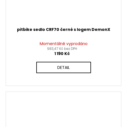
pitbike sedlo CRF70 černé s logem DemonX
Momentálně vyprodáno
983,47 Kč bez DPH
1 190 Kč
DETAIL