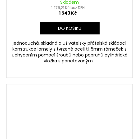
Skladem
1 275,21 Kč bez DPH
1 543 Kč
DO KOŠÍKU
jednoduchá, skladná a uživatelsky přátelská skládací
konstrukce lamely z tvrzené oceli tl. 5mm rámeček s
uchycením pomocí šroubů nebo popruhů cylindrická
vložka s panetovaným...