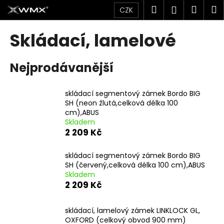
K
Přejít
Hledat
Náku
M
Přihlášen
CZK
na
o
obsah
Zpět
Zpět
košík
š
Skládací, lamelové
í
C
k
Nejprodávanější
o
p
o
skládací segmentový zámek Bordo BIG
SH (neon žlutá,celková délka 100
t
cm),ABUS
ř
Skladem
e
2 209 Kč
b
u
skládací segmentový zámek Bordo BIG
SH (červený,celková délka 100 cm),ABUS
j
Skladem
e
2 209 Kč
t
e
skládací, lamelový zámek LINKLOCK GL,
OXFORD (celkový obvod 900 mm)
n