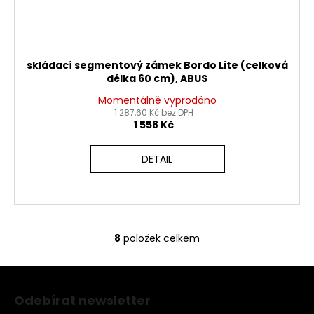
skládací segmentový zámek Bordo Lite (celková
délka 60 cm), ABUS
Momentálně vyprodáno
1 287,60 Kč bez DPH
1 558 Kč
DETAIL
8
položek celkem
O
v
Z
l
á
á
Odebírat newsletter
d
p