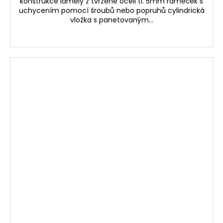
konstrukce lamely z tvrzené oceli tl. 5mm rámeček s
uchycením pomocí šroubů nebo popruhů cylindrická
vložka s panetovaným...