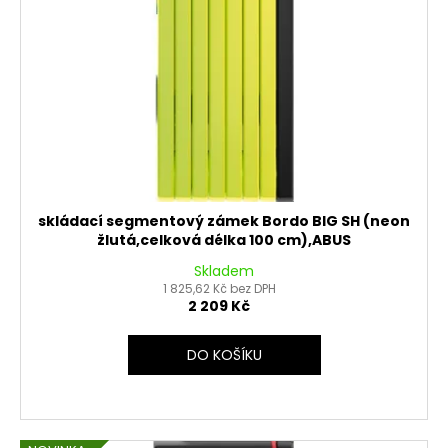
č
d
u
u
j
k
e
t
m
e
ů
PITBIKE
SPOJKOVÉ
LANKO
94CM,
skládací segmentový zámek Bordo BIG SH (neon
VÝSUV
žlutá,celková délka 100 cm),ABUS
6CM
Skladem
STOMP,
DEMONX
1 825,62 Kč bez DPH
,WPB
2 209 Kč
180
Kč
DO KOŠÍKU