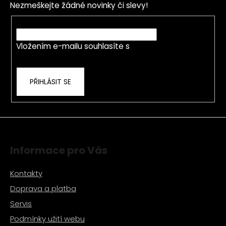
a
Nezmeškejte žádné novinky či slevy!
a
c
t
E-mail
í
í
p
Vložením e-mailu souhlasíte s
podmínkami
r
ochrany osobních údajů
v
k
PŘIHLÁSIT SE
y
v
ý
p
i
s
Informace pro Vás
u
Kontakty
Doprava a platba
Servis
Podmínky užití webu