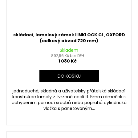
skládací, lamelový zámek LINKLOCK CL, OXFORD
(celkový obvod 720 mm)
Skladem
892,56 Kč bez DPH
1 080 Kč
DO KOŠÍKU
jednoduchá, skladná a uživatelsky přátelská skládací
konstrukce lamely z tvrzené oceli tl. 5mm rámeček s
uchycením pomocí šroubů nebo popruhů cylindrická
vložka s panetovaným...