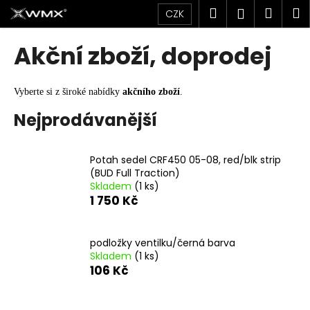
K
Přejít
Hledat
Náku
M
Přihlášen
CZK
na
o
obsah
Zpět
Zpět
košík
š
Akční zboží, doprodej
í
C
k
o
Vyberte si z široké nabídky
akčního zboží
.
p
Nejprodávanější
o
t
Potah sedel CRF450 05-08, red/blk strip
ř
(BUD Full Traction)
e
Skladem
(1 ks)
b
1 750 Kč
u
j
podložky ventilku/černá barva
e
Skladem
(1 ks)
106 Kč
t
e
n