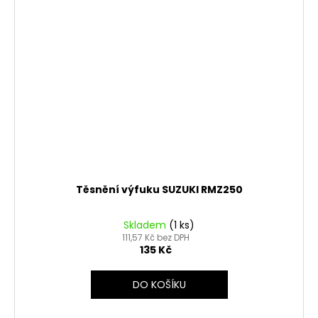
Těsnění výfuku SUZUKI RMZ250
Skladem
(1 ks)
111,57 Kč bez DPH
135 Kč
DO KOŠÍKU