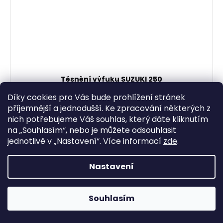
Těsnění výfuku SUZUKI 250
Díky cookies pro Vás bude prohlížení stránek
Skladem
(1 ks)
příjemnější a jednodušší. Ke zpracování některých z
70,25 Kč bez DPH
nich potřebujeme Váš souhlas, který dáte kliknutím
85 Kč
na „
Souhlasím
“, nebo je můžete odsouhlasit
jednotlivě v „
Nastavení
“.
Více informací
zde
.
DO KOŠÍKU
Nastavení
DOPRODEJ
Souhlasím