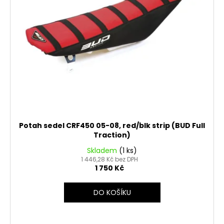
č
ů
o
u
d
j
u
e
m
k
e
t
ů
MATICE
KRKU
ŘÍZENÍ
VRCHNÍ
M22X1
Potah sedel CRF450 05-08, red/blk strip (BUD Full
PITBIKE
Traction)
YCF
162
Skladem
(1 ks)
Kč
1 446,28 Kč bez DPH
1 750 Kč
DO KOŠÍKU