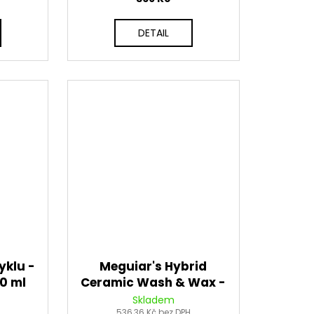
DETAIL
yklu -
Meguiar's Hybrid
50 ml
Ceramic Wash & Wax -
hybridní keramický
Skladem
536,36 Kč bez DPH