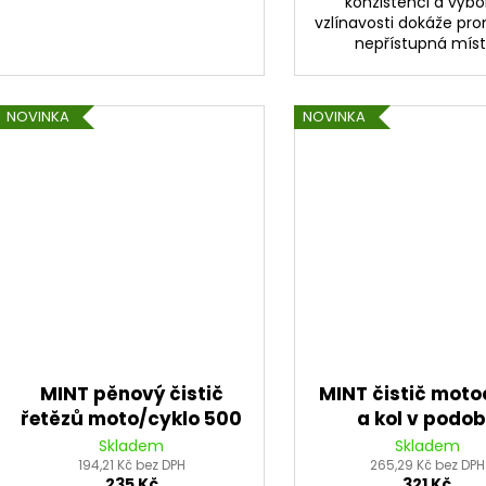
konzistenci a výb
vzlínavosti dokáže pro
nepřístupná míst
NOVINKA
NOVINKA
MINT pěnový čistič
MINT čistič moto
řetězů moto/cyklo 500
a kol v podo
ml
koncentrátu 1
Skladem
Skladem
194,21 Kč bez DPH
265,29 Kč bez DPH
235 Kč
321 Kč