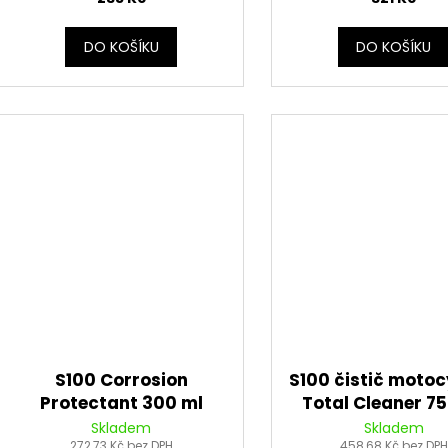
DO KOŠÍKU
DO KOŠÍKU
S100 Corrosion
S100 čistič motoc
Protectant 300 ml
Total Cleaner 7
Skladem
Skladem
272,73 Kč bez DPH
458,68 Kč bez DPH