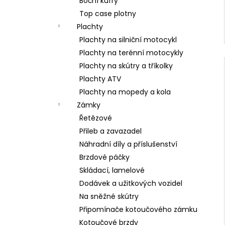
Boční kufry
Top case plotny
Plachty
Plachty na silniční motocykl
Plachty na terénní motocykly
Plachty na skútry a tříkolky
Plachty ATV
Plachty na mopedy a kola
Zámky
Řetězové
Přileb a zavazadel
Náhradní díly a příslušenství
Brzdové páčky
Skládací, lamelové
Dodávek a užitkových vozidel
Na sněžné skútry
Připomínače kotoučového zámku
Kotoučové brzdy