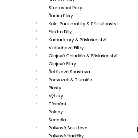
PITBIKE DUŠE PŘEDNÍ 14 PALCŮ
l
Startovací Páky
200 Kč
Řadící Páky
Kola, Pneumatiky & Příslušenství
Elektro Díly
Karburátory & Příslušenství
Vzduchové Filtry
Olejové Chladiče & Příslušenství
Olejové Filtry
Řetězová Soustava
Podvozek & Tlumiče
Plasty
Výfuky
Těsnění
Polepy
Sedadla
Palivová Soustava
Palivové Hadičky