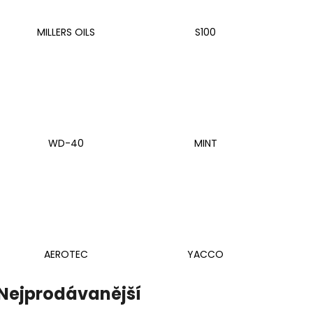
PITBIKE SPOJKOVÉ LANKO 94CM, VÝSUV
ŠROUBY K UCHY
6CM STOMP, DEMONX ,WPB
M8X115MM, M8X
DEMONX, WPB
MILLERS OILS
S100
180 Kč
120 Kč
WD-40
MINT
AEROTEC
YACCO
Nejprodávanější