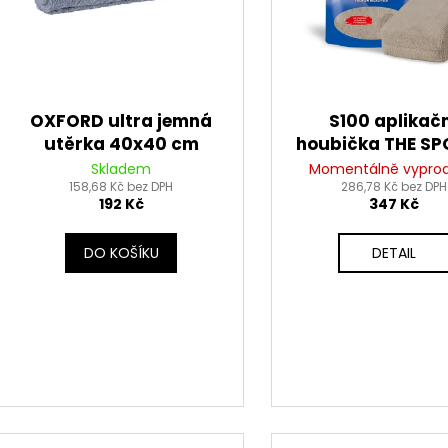
r
u
o
k
d
t
u
ů
k
OXFORD ultra jemná
S100 aplikač
t
utěrka 40x40 cm
houbička THE S
ů
(balení 2ks)
Skladem
Momentálně vypro
158,68 Kč bez DPH
286,78 Kč bez DPH
192 Kč
347 Kč
DO KOŠÍKU
DETAIL