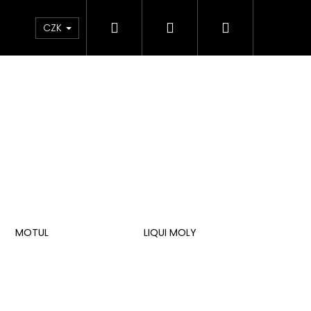
Hledat
Přihlášení
Nákupní
e & Maziva
Příslušenství
Dárkové Poukaz
CZK
košík
MOTUL
LIQUI MOLY
Následující