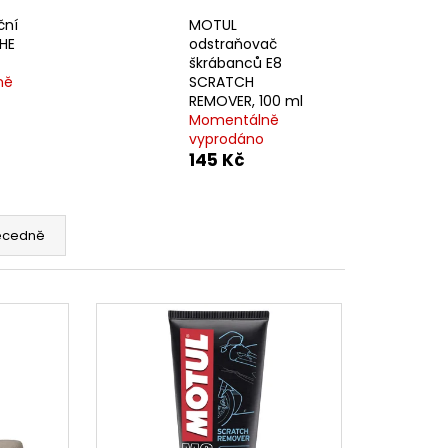
ční
MOTUL
HE
odstraňovač
škrábanců E8
ně
SCRATCH
REMOVER, 100 ml
Momentálně
vyprodáno
145 Kč
ecedně