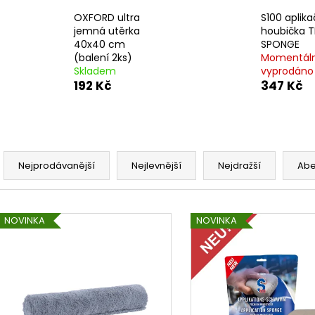
OXFORD ultra
S100 aplika
jemná utěrka
houbička T
40x40 cm
SPONGE
(balení 2ks)
Momentál
Skladem
vyprodáno
192 Kč
347 Kč
Ř
a
Nejprodávanější
Nejlevnější
Nejdražší
Ab
z
e
V
n
NOVINKA
NOVINKA
ý
í
p
p
i
r
s
o
p
d