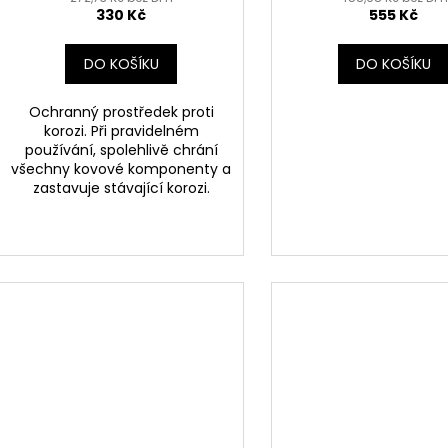
330 Kč
555 Kč
DO KOŠÍKU
DO KOŠÍKU
Ochranný prostředek proti
korozi. Při pravidelném
používání, spolehlivě chrání
všechny kovové komponenty a
zastavuje stávající korozi.