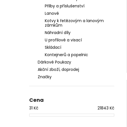
Přilby a příslušenství
Lanové
Kotvy k řetězovým a lanovým
zámkům
Náhradní díly
U profilové a visací
Skládací
Kontejnerů a popelnic
Dárkové Poukazy
Akční zboží, doprodej
Značky
Cena
31
Kč
21843
Kč