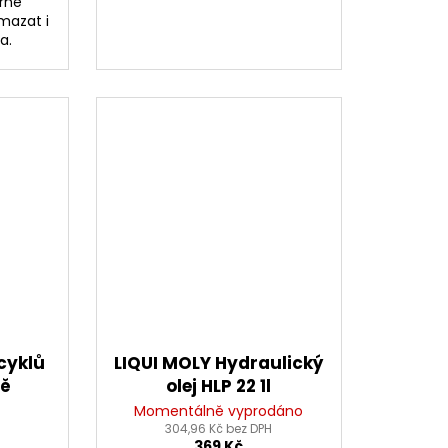
orné
mazat i
a.
cyklů
LIQUI MOLY Hydraulický
bě
olej HLP 22 1l
 l
Momentálně vyprodáno
304,96 Kč bez DPH
369 Kč