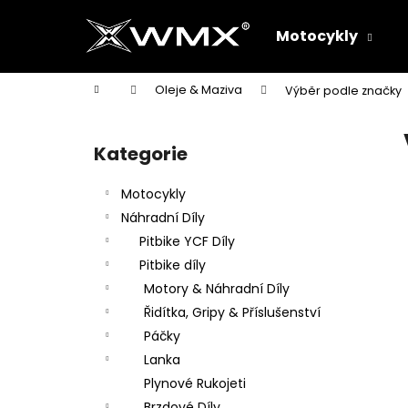
K
Přejít
na
o
Motocykly
obsah
Zpět
Zpět
š
do
do
í
Domů
Oleje & Maziva
Výběr podle značky
k
obchodu
obchodu
P
o
Kategorie
Přeskočit
s
kategorie
t
Motocykly
r
Náhradní Díly
a
Pitbike YCF Díly
n
Pitbike díly
n
Motory & Náhradní Díly
í
Řidítka, Gripy & Příslušenství
p
Páčky
a
Lanka
n
Plynové Rukojeti
e
Brzdové Díly