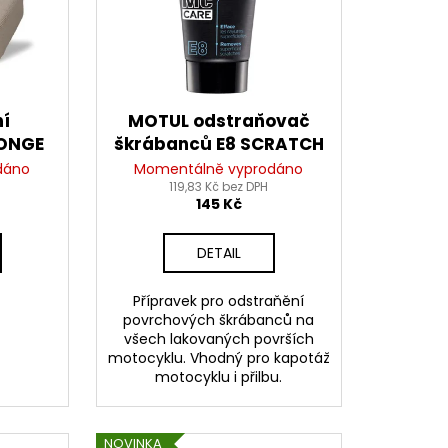
ní
MOTUL odstraňovač
PONGE
škrábanců E8 SCRATCH
REMOVER, 100 ml
dáno
Momentálně vyprodáno
119,83 Kč bez DPH
145 Kč
DETAIL
Přípravek pro odstraňění
povrchových škrábanců na
všech lakovaných površích
motocyklu. Vhodný pro kapotáž
motocyklu i přilbu.
NOVINKA