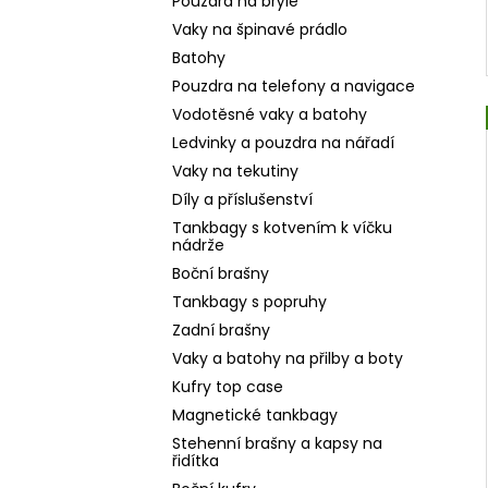
Pouzdra na brýle
Vaky na špinavé prádlo
Batohy
Pouzdra na telefony a navigace
Vodotěsné vaky a batohy
Ledvinky a pouzdra na nářadí
Vaky na tekutiny
Díly a příslušenství
Tankbagy s kotvením k víčku
nádrže
Boční brašny
Tankbagy s popruhy
Zadní brašny
Vaky a batohy na přilby a boty
Kufry top case
Magnetické tankbagy
Stehenní brašny a kapsy na
řidítka