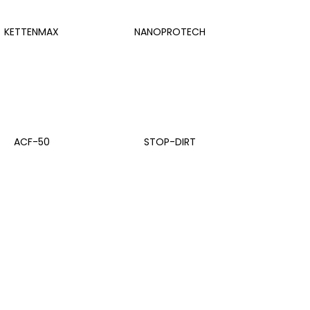
CENÍ MOTORU,
105MM STOMP,
KETTENMAX
NANOPROTECH
ACF-50
STOP-DIRT