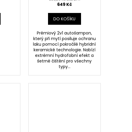
šampon s SiO2, 1400ml
649 Kč
DO KOŠÍKU
Prémiový 2v1 autošampon,
který při mytí posiluje ochranu
laku pomocí pokročilé hybridní
keramické technologie. Nabízí
extrémní hydrofobní efekt a
šetrné čištění pro všechny
typy...