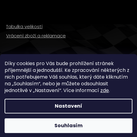
Tabulka velikostí
Vrácení zboží a reklamace
SLEDUJTE NÁS
Díky cookies pro Vás bude prohlížení stránek
příjemnější a jednodušší. Ke zpracování některých z
nich potřebujeme Váš souhlas, který dáte kliknutím
na „
Souhlasím
“, nebo je můžete odsouhlasit
jednotlivě v „
Nastavení
“.
Více informací
zde
.
Nastavení
Copyright 2026
WMX STORE
. Všechna práva
vyhrazena.
Souhlasím