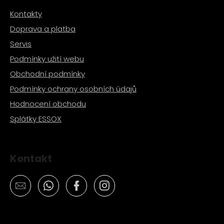
č
u
Kontakty
j
Doprava a platba
e
Servis
m
e
Podmínky užití webu
Obchodní podmínky
ŠROUBY
Podmínky ochrany osobních údajů
K
UCHYCENÍ
Hodnocení obchodu
MOTORU,
Splátky ESSOX
M8X115MM,
M8X105MM
STOMP,
DEMONX,
WPB
Kontakt
120
Kč