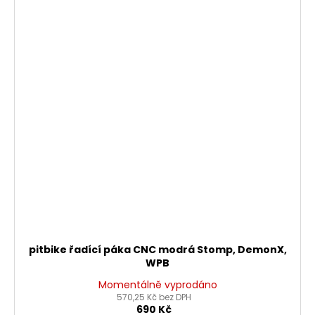
pitbike řadící páka CNC modrá Stomp, DemonX,
WPB
Momentálně vyprodáno
570,25 Kč bez DPH
690 Kč