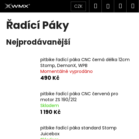
K
Přejít
Hledat
Náku
M
Přihlášen
CZK
na
o
obsah
Zpět
Zpět
košík
š
Řadící Páky
í
C
k
Nejprodávanější
o
p
o
pitbike řadící páka CNC černá délka 12cm
t
Stomp, DemonX, WPB
Momentálně vyprodáno
ř
490 Kč
e
b
pitbike řadící páka CNC červená pro
u
motor ZS 190/212
j
Skladem
1 190 Kč
e
t
pitbike řadící páka standard Stomp
e
Juicebox
n