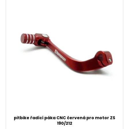
pitbike řadící páka CNC červená pro motor ZS
190/212