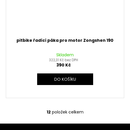
pitbike řadící páka pro motor Zongshen 190
Skladem
322,31 Kč bez DPH
390 Kč
DO KOŠÍKU
12
položek celkem
O
v
Z
l