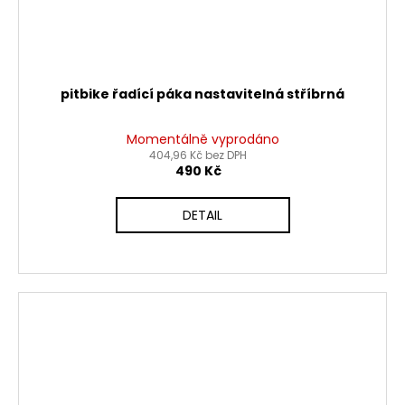
pitbike řadící páka nastavitelná stříbrná
Momentálně vyprodáno
404,96 Kč bez DPH
490 Kč
DETAIL