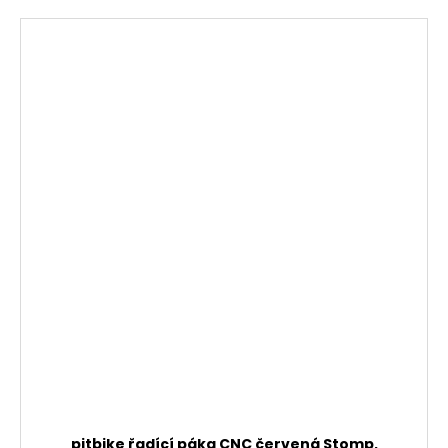
pitbike řadící páka CNC červená Stomp,