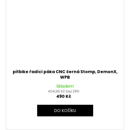
pitbike řadící páka CNC černá Stomp, DemonX,
WPB
Skladem
404,96 Kč bez DPH
490 Kč
DO KOŠÍKU