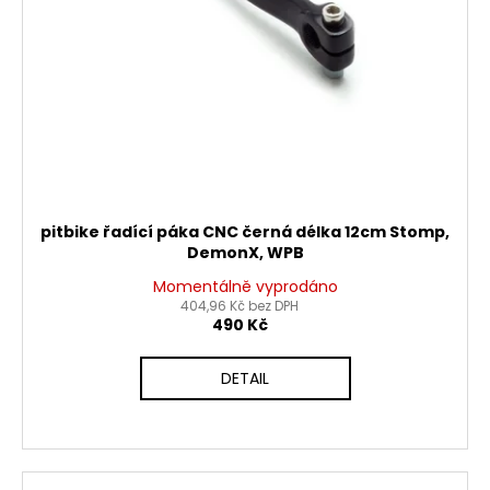
č
d
u
u
j
k
e
t
m
ů
e
PITBIKE
BRZDOVÁ
PÁČKA
pitbike řadící páka CNC černá délka 12cm Stomp,
WPB
DemonX, WPB
RACE
Momentálně vyprodáno
320
404,96 Kč bez DPH
Kč
490 Kč
DETAIL