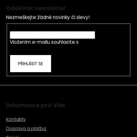
á
á
Odebírat newsletter
d
p
a
Nezmeškejte žádné novinky či slevy!
a
c
t
E-mail
í
í
p
Vložením e-mailu souhlasíte s
podmínkami
r
ochrany osobních údajů
v
k
PŘIHLÁSIT SE
y
v
ý
p
i
s
Informace pro Vás
u
Kontakty
Doprava a platba