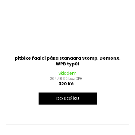
pitbike řadící páka standard Stomp, DemonX,
WPB typ01
Skladem
264,46 Kč bez DPH
320 Kč
DO KOŠÍKU