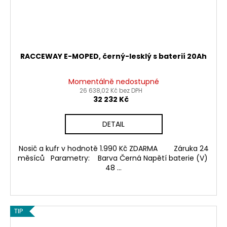
RACCEWAY E-MOPED, černý-lesklý s baterií 20Ah
Momentálně nedostupné
26 638,02 Kč bez DPH
32 232 Kč
DETAIL
Nosič a kufr v hodnotě 1.990 Kč ZDARMA Záruka 24
měsíců Parametry: Barva Černá Napětí baterie (V)
48 ...
TIP