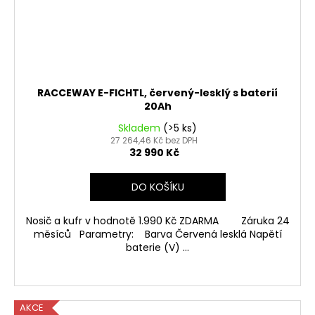
RACCEWAY E-FICHTL, červený-lesklý s baterií
20Ah
Skladem
(>5 ks)
27 264,46 Kč bez DPH
32 990 Kč
DO KOŠÍKU
Nosič a kufr v hodnotě 1.990 Kč ZDARMA Záruka 24
měsíců Parametry: Barva Červená lesklá Napětí
baterie (V) ...
AKCE