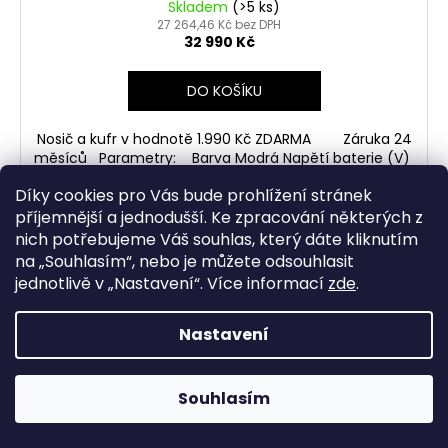
Skladem
(>5 ks)
27 264,46 Kč bez DPH
32 990 Kč
DO KOŠÍKU
Nosič a kufr v hodnotě 1.990 Kč ZDARMA Záruka 24
měsíců Parametry: Barva Modrá Napětí baterie (V)
48 ...
Díky cookies pro Vás bude prohlížení stránek
příjemnější a jednodušší. Ke zpracování některých z
nich potřebujeme Váš souhlas, který dáte kliknutím
na „
Souhlasím
“, nebo je můžete odsouhlasit
AKCE
jednotlivě v „
Nastavení
“.
Více informací
zde
.
NOVINKA
TIP
Nastavení
Souhlasím