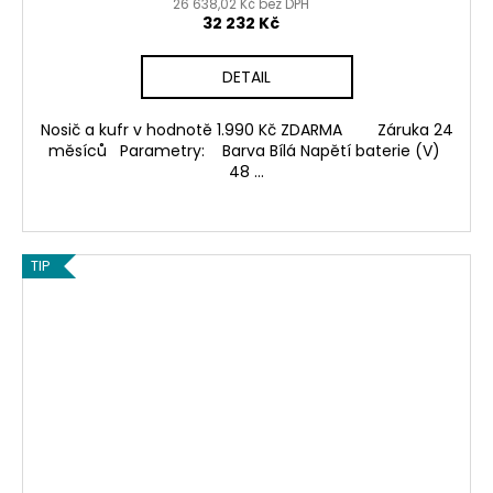
26 638,02 Kč bez DPH
32 232 Kč
DETAIL
Nosič a kufr v hodnotě 1.990 Kč ZDARMA Záruka 24
měsíců Parametry: Barva Bílá Napětí baterie (V)
48 ...
TIP