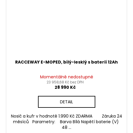
RACCEWAY E-MOPED, bílý-lesklý s baterií 12Ah
Momentálně nedostupné
23 958,68 Kč bez DPH
28 990 Kč
DETAIL
Nosič a kufr v hodnotě 1.990 Kč ZDARMA Záruka 24
měsíců Parametry: Barva Bílá Napětí baterie (V)
48 ...