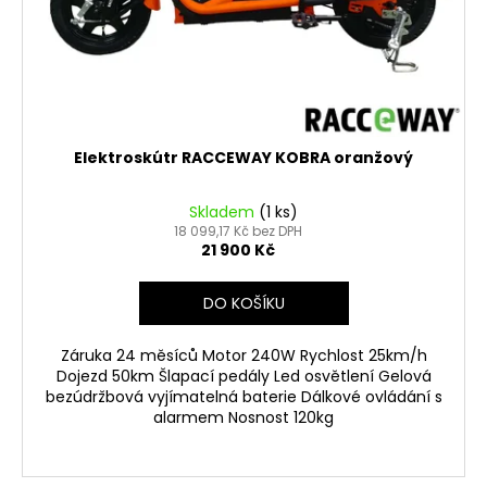
Elektroskútr RACCEWAY KOBRA oranžový
Skladem
(1 ks)
18 099,17 Kč bez DPH
21 900 Kč
DO KOŠÍKU
Záruka 24 měsíců Motor 240W Rychlost 25km/h
Dojezd 50km Šlapací pedály Led osvětlení Gelová
bezúdržbová vyjímatelná baterie Dálkové ovládání s
alarmem Nosnost 120kg