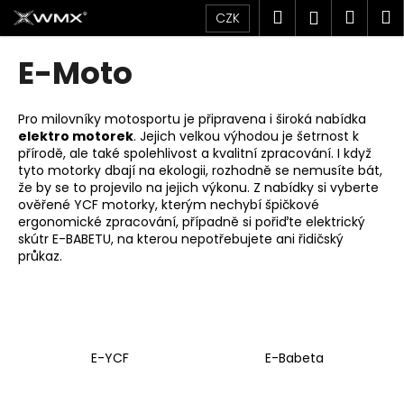
K
Přejít
Hledat
Náku
M
Přihlášen
CZK
na
o
obsah
Zpět
Zpět
košík
š
E-Moto
í
C
k
o
Pro milovníky motosportu je připravena i široká nabídka
elektro motorek
. Jejich velkou výhodou je šetrnost k
p
přírodě, ale také spolehlivost a kvalitní zpracování. I když
o
tyto motorky dbají na ekologii, rozhodně se nemusíte bát,
t
že by se to projevilo na jejich výkonu. Z nabídky si vyberte
ověřené YCF motorky, kterým nechybí špičkové
ř
ergonomické zpracování, případně si pořiďte elektrický
e
skútr E-BABETU, na kterou nepotřebujete ani řidičský
průkaz.
b
u
j
e
t
E-YCF
E-Babeta
e
n