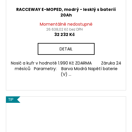
RACCEWAY E-MOPED, modrý - lesklý s baterií
20Ah
Momentálně nedostupné
26 638,02 Kč bez DPH
32 232 Kč
DETAIL
Nosič a kufr v hodnotě 1.990 Kč ZDARMA Záruka 24
měsíců Parametry: Barva Modrá Napětí baterie
(V) ...
TIP