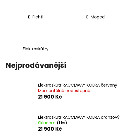
a
j
E-Fichtl
E-Moped
í
t
?
Elektroskútry
Nejprodávanější
HLEDAT
Elektroskútr RACCEWAY KOBRA červený
Momentálně nedostupné
D
21 900 Kč
o
p
o
Elektroskútr RACCEWAY KOBRA oranžový
r
Skladem
(1 ks)
u
21 900 Kč