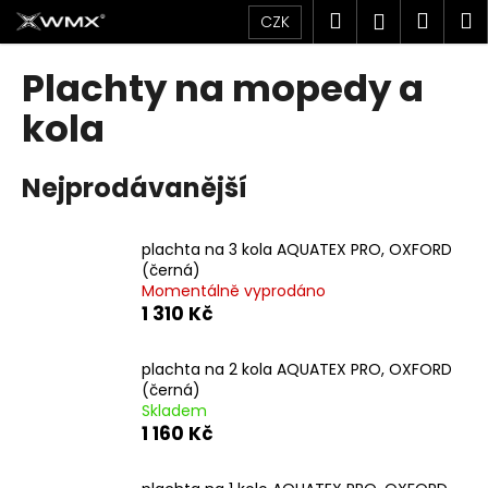
K
Přejít
Hledat
Náku
M
Přihlášen
CZK
na
o
obsah
Zpět
Zpět
košík
š
Plachty na mopedy a
í
C
kola
k
o
p
Nejprodávanější
o
t
plachta na 3 kola AQUATEX PRO, OXFORD
ř
(černá)
e
Momentálně vyprodáno
b
1 310 Kč
u
j
plachta na 2 kola AQUATEX PRO, OXFORD
(černá)
e
Skladem
t
1 160 Kč
e
n