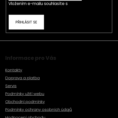
p
Vložením e-mailu souhlasíte s
podmínkami
r
ochrany osobních údajů
v
k
PŘIHLÁSIT SE
y
v
ý
p
i
s
Informace pro Vás
u
Kontakty
Doprava a platba
Servis
Podmínky užití webu
Obchodní podmínky
Podmínky ochrany osobních údajů
Hodnocení obchodu