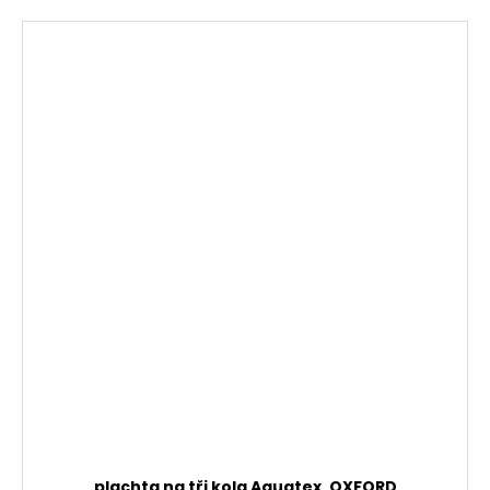
plachta na tři kola Aquatex, OXFORD