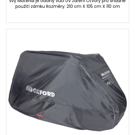
švy Materiál je odolný vůči UV záření Otvory pro snadné
použití zámku Rozměry: 210 cm X 105 cm X 110 cm