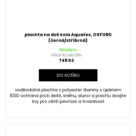
plachta na dvě kola Aquatex, OXFORD
(černá/stříbrná)
Skladem
619,01 Kč bez DPH
749 Kč
DO KOŠÍKU
voděodolná plachta z polyester tkaniny s úpletem
100D ochrana proti dešti, sněhu, slunci a prachu dvojite
švy pro větší pevnost a trvanlivost