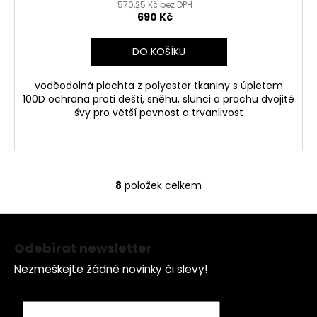
570,25 Kč bez DPH
690 Kč
DO KOŠÍKU
voděodolná plachta z polyester tkaniny s úpletem
100D ochrana proti dešti, sněhu, slunci a prachu dvojité
švy pro větší pevnost a trvanlivost
8
položek celkem
O
v
Z
l
á
á
Odebírat newsletter
d
p
a
Nezmeškejte žádné novinky či slevy!
a
c
t
E-mail
í
í