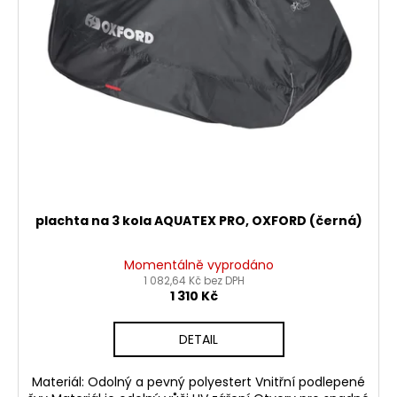
č
ů
o
u
d
j
u
e
m
k
e
t
ů
PITBIKE
BRZDOVÁ
PÁČKA
WPB
RACE
plachta na 3 kola AQUATEX PRO, OXFORD (černá)
320
Kč
Momentálně vyprodáno
1 082,64 Kč bez DPH
1 310 Kč
DETAIL
Materiál: Odolný a pevný polyestert Vnitřní podlepené