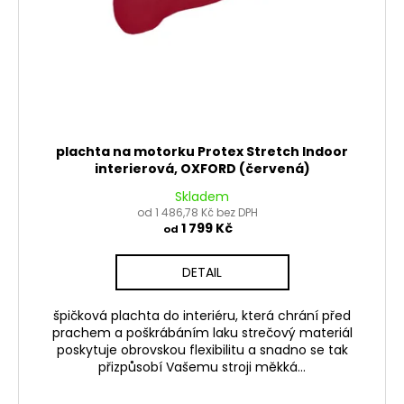
k
t
ů
plachta na motorku Protex Stretch Indoor
interierová, OXFORD (červená)
Skladem
od 1 486,78 Kč bez DPH
1 799 Kč
od
DETAIL
špičková plachta do interiéru, která chrání před
prachem a poškrábáním laku strečový materiál
poskytuje obrovskou flexibilitu a snadno se tak
přizpůsobí Vašemu stroji měkká...