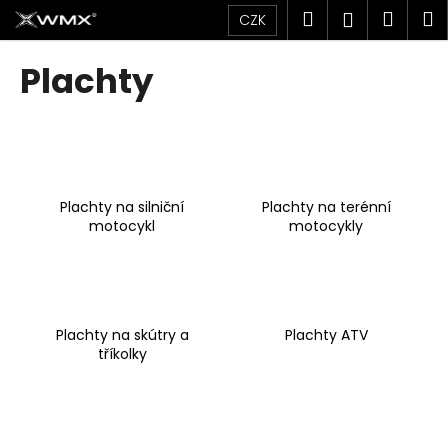
K
Přejít
Hledat
Náku
M
Přihlášen
CZK
na
o
obsah
Zpět
Zpět
košík
š
Plachty
í
C
k
o
p
o
Plachty na silniční
Plachty na terénní
t
motocykl
motocykly
ř
e
b
u
Plachty na skútry a
Plachty ATV
j
tříkolky
e
t
e
n