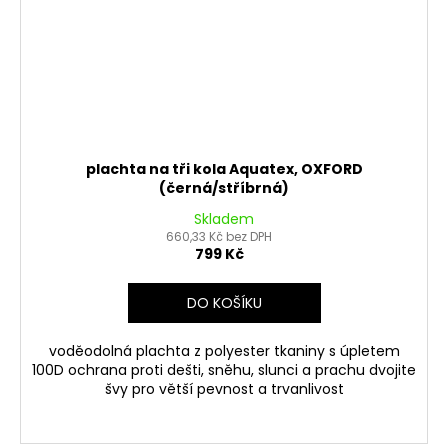
plachta na tři kola Aquatex, OXFORD
(černá/stříbrná)
Skladem
660,33 Kč bez DPH
799 Kč
DO KOŠÍKU
voděodolná plachta z polyester tkaniny s úpletem
100D ochrana proti dešti, sněhu, slunci a prachu dvojite
švy pro větší pevnost a trvanlivost