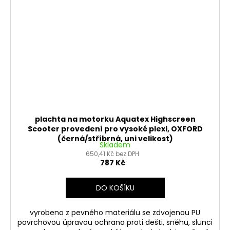
plachta na motorku Aquatex Highscreen
Scooter provedení pro vysoké plexi, OXFORD
(černá/stříbrná, uni velikost)
Skladem
650,41 Kč bez DPH
787 Kč
DO KOŠÍKU
vyrobeno z pevného materiálu se zdvojenou PU
povrchovou úpravou ochrana proti dešti, sněhu, slunci