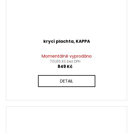
krycí plachta, KAPPA
Momentálně vyprodáno
701,65 Kč bez DPH
849 Kč
DETAIL