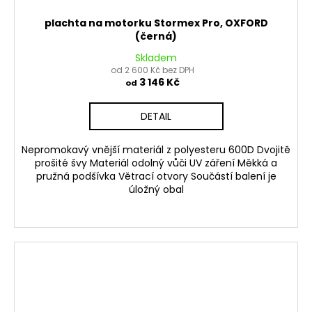
plachta na motorku Stormex Pro, OXFORD
(černá)
Skladem
od 2 600 Kč bez DPH
3 146 Kč
od
DETAIL
Nepromokavý vnější materiál z polyesteru 600D Dvojitě
prošité švy Materiál odolný vůči UV záření Měkká a
pružná podšívka Větrací otvory Součástí balení je
úložný obal