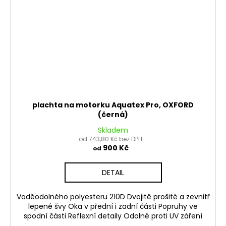
plachta na motorku Aquatex Pro, OXFORD
(černá)
Skladem
od 743,80 Kč bez DPH
900 Kč
od
DETAIL
Voděodolného polyesteru 210D Dvojitě prošité a zevnitř
lepené švy Oka v přední i zadní části Popruhy ve
spodní části Reflexní detaily Odolné proti UV záření