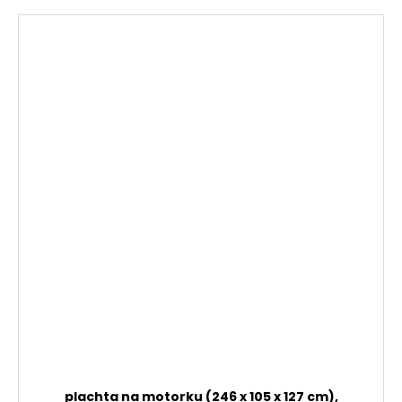
plachta na motorku (246 x 105 x 127 cm),