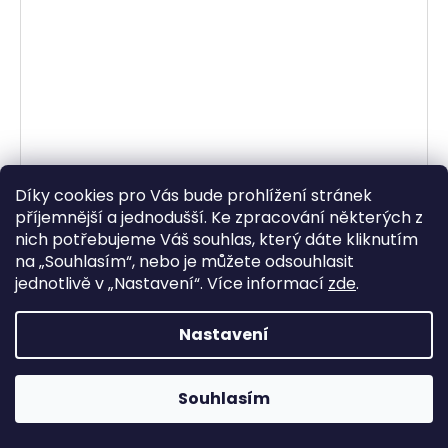
Díky cookies pro Vás bude prohlížení stránek
příjemnější a jednodušší. Ke zpracování některých z
nich potřebujeme Váš souhlas, který dáte kliknutím
na „
Souhlasím
“, nebo je můžete odsouhlasit
jednotlivě v „
Nastavení
“.
Více informací
zde
.
Nastavení
plachta ATV (camo)
Momentálně vyprodáno
Souhlasím
928,93 Kč bez DPH
1 124 Kč