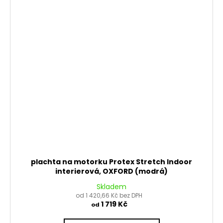
plachta na motorku Protex Stretch Indoor
interierová, OXFORD (modrá)
Skladem
od 1 420,66 Kč bez DPH
1 719 Kč
od