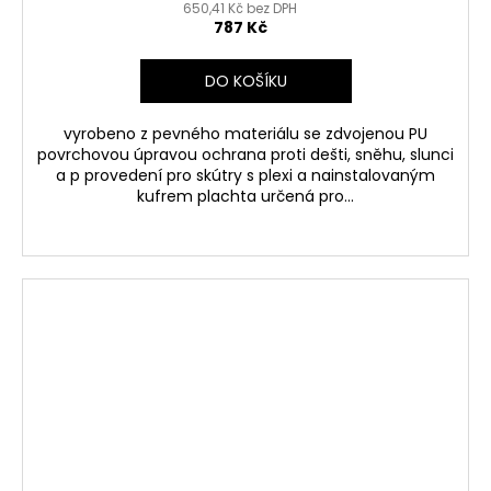
650,41 Kč bez DPH
787 Kč
DO KOŠÍKU
vyrobeno z pevného materiálu se zdvojenou PU
povrchovou úpravou ochrana proti dešti, sněhu, slunci
a p provedení pro skútry s plexi a nainstalovaným
kufrem plachta určená pro...