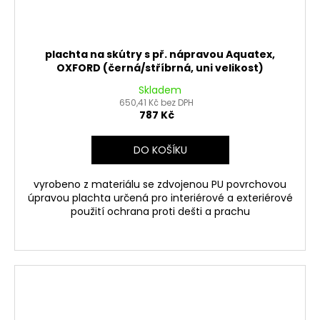
plachta na skútry s př. nápravou Aquatex,
OXFORD (černá/stříbrná, uni velikost)
Skladem
650,41 Kč bez DPH
787 Kč
DO KOŠÍKU
vyrobeno z materiálu se zdvojenou PU povrchovou
úpravou plachta určená pro interiérové a exteriérové
použití ochrana proti dešti a prachu