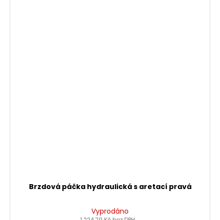
Brzdová páčka hydraulická s aretací pravá
Vyprodáno
1 224,79 Kč bez DPH