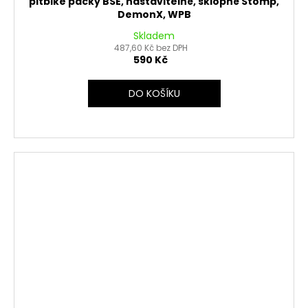
pitbike páčky BSE, nastavitelné, sklopné Stomp,
DemonX, WPB
Skladem
487,60 Kč bez DPH
590 Kč
DO KOŠÍKU