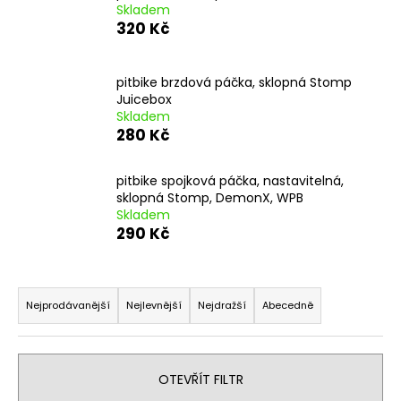
Skladem
a
320 Kč
j
í
pitbike brzdová páčka, sklopná Stomp
t
Juicebox
?
Skladem
280 Kč
pitbike spojková páčka, nastavitelná,
sklopná Stomp, DemonX, WPB
HLEDAT
Skladem
290 Kč
Ř
D
o
a
Nejprodávanější
Nejlevnější
Nejdražší
Abecedně
p
z
o
e
r
n
OTEVŘÍT FILTR
u