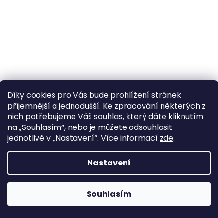
Díky cookies pro Vás bude prohlížení stránek
příjemnější a jednodušší. Ke zpracování některých z
nich potřebujeme Váš souhlas, který dáte kliknutím
na „
Souhlasím
“, nebo je můžete odsouhlasit
jednotlivě v „
Nastavení
“.
Více informací
zde
.
Nastavení
pitbike brzdová páčka, nastavitelná, sklopná
Souhlasím
Stomp, DemonX, WPB
Skladem