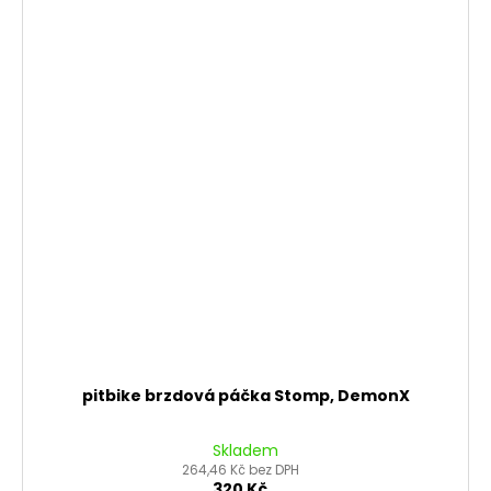
pitbike brzdová páčka Stomp, DemonX
Skladem
264,46 Kč bez DPH
320 Kč