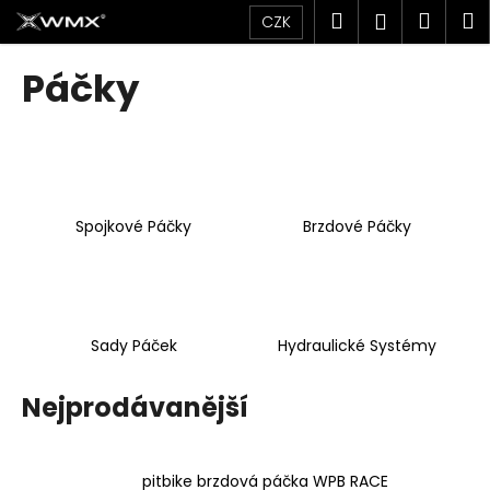
K
Přejít
Hledat
Náku
M
Přihlášen
CZK
na
o
obsah
Zpět
Zpět
košík
š
Páčky
í
C
k
o
p
o
Spojkové Páčky
Brzdové Páčky
t
ř
e
b
u
Sady Páček
Hydraulické Systémy
j
e
Nejprodávanější
t
e
pitbike brzdová páčka WPB RACE
n