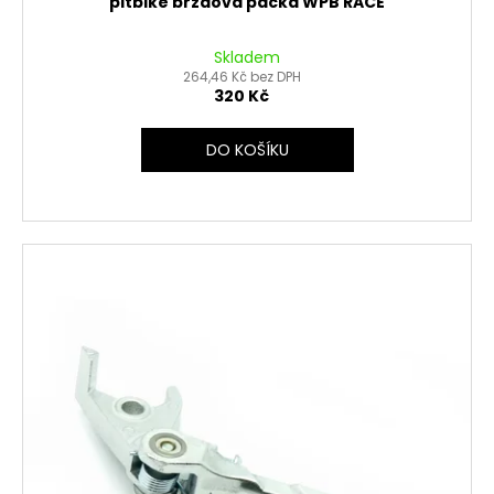
pitbike brzdová páčka WPB RACE
Skladem
264,46 Kč bez DPH
320 Kč
DO KOŠÍKU