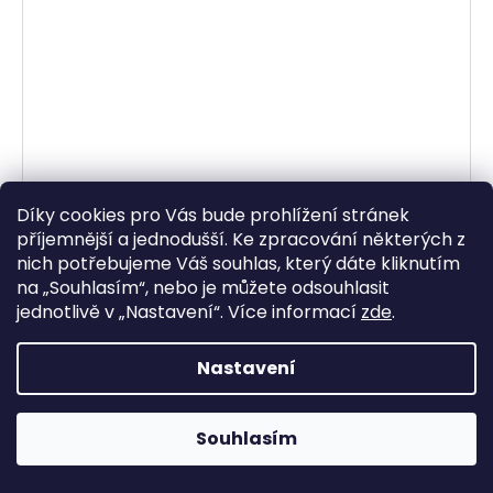
LIQUI MOLY mazivo na řetězy motocyklů ve spreji
Díky cookies pro Vás bude prohlížení stránek
50 ml
příjemnější a jednodušší. Ke zpracování některých z
Skladem
nich potřebujeme Váš souhlas, který dáte kliknutím
223,14 Kč bez DPH
na „
Souhlasím
“, nebo je můžete odsouhlasit
270 Kč
jednotlivě v „
Nastavení
“.
Více informací
zde
.
DO KOŠÍKU
Nastavení
Bílý plně syntetický speciální mazací tuk na řetězy
motocyklů. Pro optimální mazání řetězů kvůli viditelné
Souhlasím
nanesené vrstvě tuku. Je odolný proti horku, chladu a
stříkané vodě