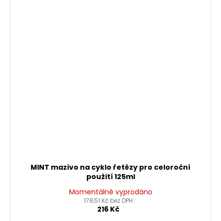
MINT mazivo na cyklo řetězy pro celoroční
použití 125ml
Momentálně vyprodáno
178,51 Kč bez DPH
216 Kč