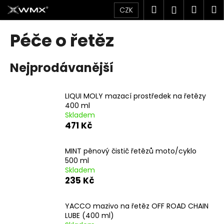
K
Přejít
Hledat
Náku
M
Přihlášen
CZK
na
o
obsah
Zpět
Zpět
košík
š
Péče o řetěz
í
C
k
Nejprodávanější
o
p
o
LIQUI MOLY mazací prostředek na řetězy
t
400 ml
Skladem
ř
471 Kč
e
b
MINT pěnový čistič řetězů moto/cyklo
u
500 ml
j
Skladem
235 Kč
e
t
YACCO mazivo na řetěz OFF ROAD CHAIN
e
LUBE (400 ml)
n