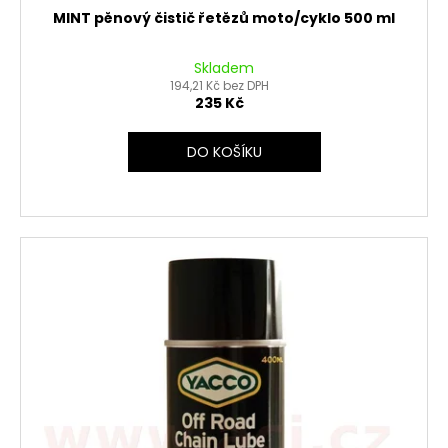
MINT pěnový čistič řetězů moto/cyklo 500 ml
Skladem
194,21 Kč bez DPH
235 Kč
DO KOŠÍKU