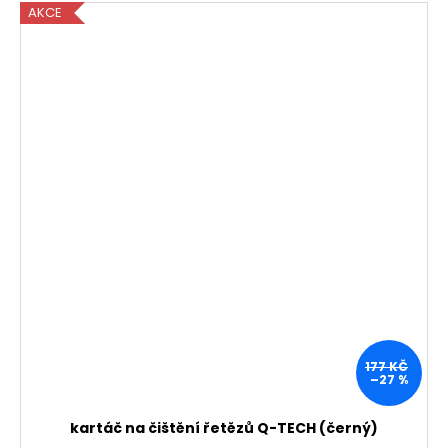
AKCE
177 KČ
–27 %
kartáč na čištění řetězů Q-TECH (černý)