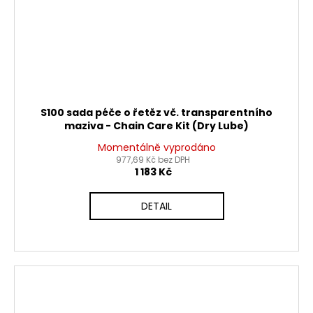
S100 sada péče o řetěz vč. transparentního
maziva - Chain Care Kit (Dry Lube)
Momentálně vyprodáno
977,69 Kč bez DPH
1 183 Kč
DETAIL