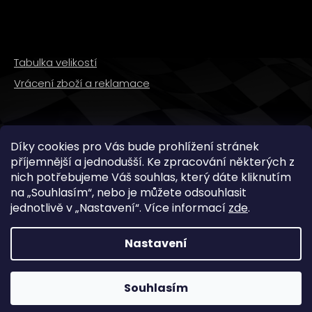
Tabulka velikostí
Vrácení zboží a reklamace
SLEDUJTE NÁS
Díky cookies pro Vás bude prohlížení stránek
příjemnější a jednodušší. Ke zpracování některých z
nich potřebujeme Váš souhlas, který dáte kliknutím
na „
Souhlasím
“, nebo je můžete odsouhlasit
jednotlivě v „
Nastavení
“.
Více informací
zde
.
Nastavení
Copyright 2026
WMX STORE
. Všechna práva
vyhrazena.
Souhlasím