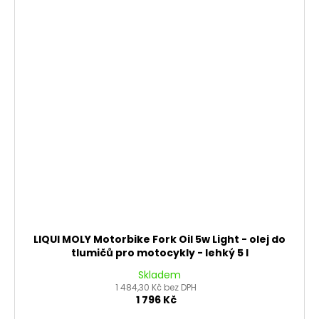
LIQUI MOLY Motorbike Fork Oil 5w Light - olej do
tlumičů pro motocykly - lehký 5 l
Skladem
1 484,30 Kč bez DPH
1 796 Kč