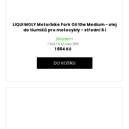
LIQUI MOLY Motorbike Fork Oil 10w Medium - olej
do tlumičů pro motocykly - střední 5 l
Skladem
1 391,74 Kč bez DPH
1 684 Kč
DO KOŠÍKU