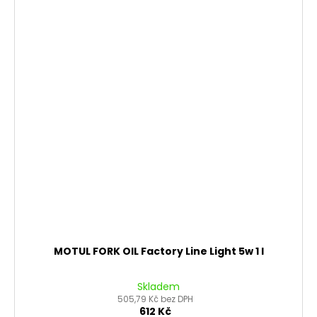
MOTUL FORK OIL Factory Line Light 5w 1 l
Skladem
505,79 Kč bez DPH
612 Kč