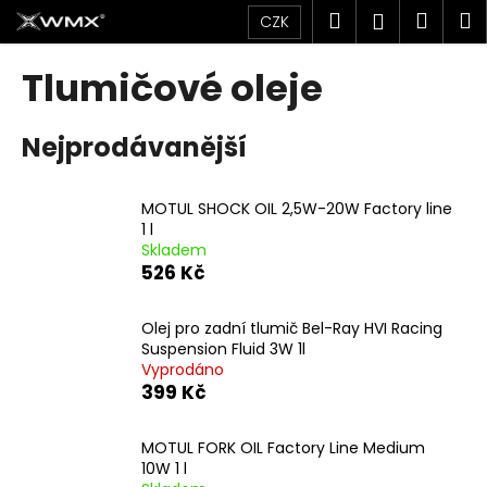
K
Přejít
Hledat
Náku
M
Přihlášen
CZK
na
o
obsah
Zpět
Zpět
košík
š
Tlumičové oleje
í
C
k
Nejprodávanější
o
p
o
MOTUL SHOCK OIL 2,5W-20W Factory line
t
1 l
Skladem
ř
526 Kč
e
b
Olej pro zadní tlumič Bel-Ray HVI Racing
u
Suspension Fluid 3W 1l
j
Vyprodáno
399 Kč
e
t
MOTUL FORK OIL Factory Line Medium
e
10W 1 l
n