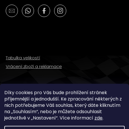
č
u
j
e
m
e
PITBIKE
PŘEDNÍ
Tabulka velikostí
TLUMIČE,
VIDLICE
Vrácení zboží a reklamace
795MM
WPB
RACE
3
SLEDUJTE NÁS
600
Díky cookies pro Vás bude prohlížení stránek
Kč
příjemnější a jednodušší. Ke zpracování některých z
nich potřebujeme Váš souhlas, který dáte kliknutím
na „
Souhlasím
“, nebo je můžete odsouhlasit
jednotlivě v „
Nastavení
“.
Více informací
zde
.