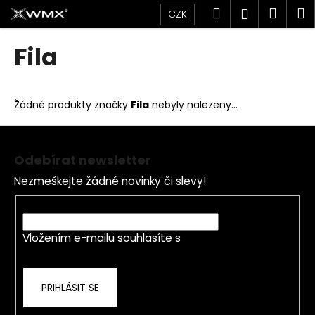
K
Přejít
Hledat
Náku
M
Přihlášen
CZK
na
o
obsah
Zpět
Zpět
košík
š
Fila
í
C
k
o
Žádné produkty značky
Fila
nebyly nalezeny...
p
o
Z
t
á
Odebírat newsletter
ř
p
Nezmeškejte žádné novinky či slevy!
e
a
b
t
E-mail
u
í
j
Vložením e-mailu souhlasíte s
podmínkami
ochrany osobních údajů
e
t
PŘIHLÁSIT SE
e
n