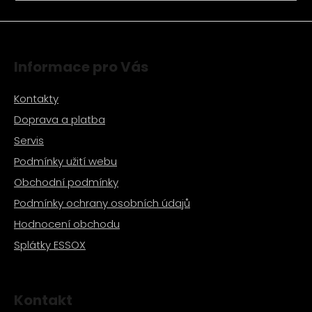
a
j
í
Informace pro Vás
t
?
Kontakty
Doprava a platba
Servis
Podmínky užití webu
HLEDAT
Obchodní podmínky
Podmínky ochrany osobních údajů
D
Hodnocení obchodu
o
Splátky ESSOX
p
o
r
u
Kontakt