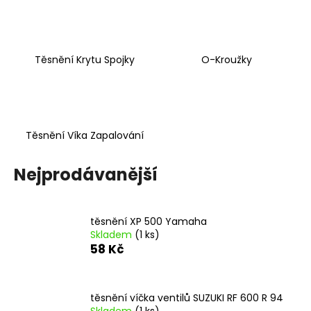
a
j
í
Těsnění Krytu Spojky
O-Kroužky
t
?
Těsnění Víka Zapalování
HLEDAT
Nejprodávanější
D
těsnění XP 500 Yamaha
o
Skladem
(1 ks)
58 Kč
p
o
r
u
těsnění víčka ventilů SUZUKI RF 600 R 94
Skladem
(1 ks)