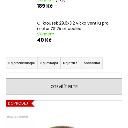
č
189 Kč
u
j
e
O-kroužek 29,6x3,2 víčka ventilu pro
m
motor ZS125 oil cooled
e
Skladem
40 Kč
OPRAVNÁ
SADA
Ř
BRZDOVÉHO
a
TŘMENU
Nejprodávanější
Nejlevnější
Nejdražší
Abecedně
PITBIKE
z
YCF
e
135
n
Kč
OTEVŘÍT FILTR
í
p
V
DOPRODEJ
r
ý
o
p
d
i