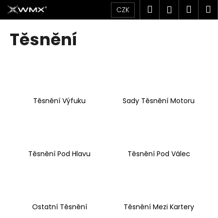
K
Přejít
Hledat
Náku
M
Přihlášen
CZK
na
o
obsah
Zpět
Zpět
košík
š
Těsnění
í
C
k
o
p
o
Těsnění Výfuku
Sady Těsnění Motoru
t
ř
e
b
u
Těsnění Pod Hlavu
Těsnění Pod Válec
j
e
t
e
Ostatní Těsnění
Těsnění Mezi Kartery
n