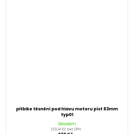
pitbike těsnění pod hlavu motoru píst 63mm
typ01
Skladem
223,14 Kč bez DPH