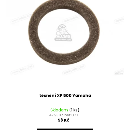
u
s
k
p
t
r
ů
o
d
u
k
t
ů
těsnění XP 500 Yamaha
Skladem
(1 ks)
47,93 Kč bez DPH
58 Kč