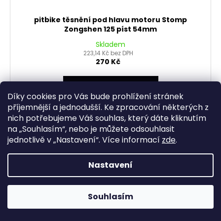
pitbike těsnění pod hlavu motoru Stomp
Zongshen 125 píst 54mm
Skladem
223,14 Kč bez DPH
270 Kč
DO KOŠÍKU
Díky cookies pro Vás bude prohlížení stránek
příjemnější a jednodušší. Ke zpracování některých z
nich potřebujeme Váš souhlas, který dáte kliknutím
na „
Souhlasím
“, nebo je můžete odsouhlasit
jednotlivě v „
Nastavení
“.
Více informací
zde
.
Nastavení
Souhlasím