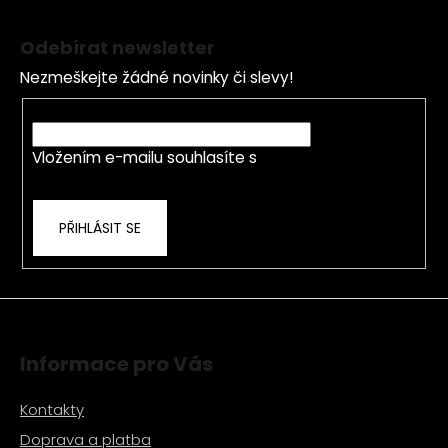
Z
á
Odebírat newsletter
p
Nezmeškejte žádné novinky či slevy!
a
t
E-mail
í
Vložením e-mailu souhlasíte s
podmínkami
ochrany osobních údajů
PŘIHLÁSIT SE
Informace pro Vás
Kontakty
Doprava a platba