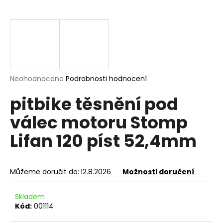
a
j
í
t
?
Průměrné
Neohodnoceno
Podrobnosti hodnocení
hodnocení
pitbike těsnění pod
produktu
je
HLEDAT
válec motoru Stomp
0,0
z
Lifan 120 píst 52,4mm
5
hvězdiček.
D
o
Můžeme doručit do:
12.8.2026
Možnosti doručení
p
o
Skladem
r
Kód:
001114
u