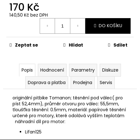
č
170 Kč
u
j
140,50 Kč bez DPH
e
Měrná
DO KOŠÍKU
cena:
m
e
Zeptat se
Hlídat
Sdílet
PITBIKE
PŘEDNÍ
TLUMIČE,
VIDLICE
Popis
Hodnocení
Parametry
Diskuze
795MM
WPB
Doprava a platba
Prodejna
Servis
RACE
3
originální pitbike Tomanon; těsnění pod válec( pro
600
píst 52,4mm), průměr otvoru pro válec: 55,5mm,
Kč
tloušťka těsnění: 0.5mm, materiál: papírové těsnění
určené pro motory, které odolává vyšším teplotám
náhradní díl pro motor:
Lifan125