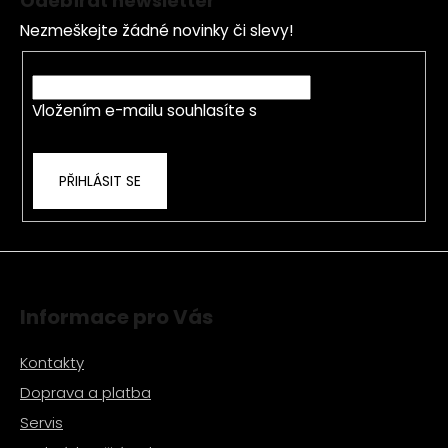
Odebírat newsletter
p
Nezmeškejte žádné novinky či slevy!
a
t
E-mail
í
Vložením e-mailu souhlasíte s
podmínkami
ochrany osobních údajů
PŘIHLÁSIT SE
Informace pro Vás
Kontakty
Doprava a platba
Servis