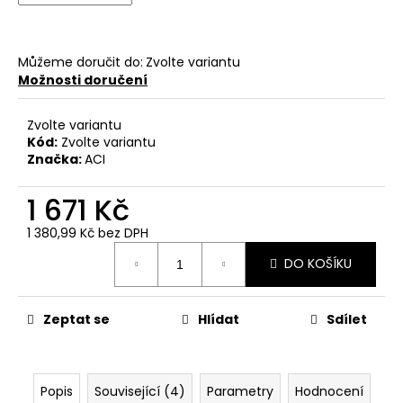
č
u
j
e
Můžeme doručit do:
Zvolte variantu
m
Možnosti doručení
e
Zvolte variantu
Kód:
Zvolte variantu
PITBIKE
Značka:
ACI
PŘEDNÍ
TLUMIČE,
1 671 Kč
VIDLICE
795MM
WPB
1 380,99 Kč bez DPH
RACE
Měrná
DO KOŠÍKU
cena:
3
600
Kč
Zeptat se
Hlídat
Sdílet
Popis
Související (4)
Parametry
Hodnocení