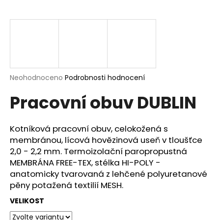
a
j
í
t
?
Průměrné
Neohodnoceno
Podrobnosti hodnocení
hodnocení
Pracovní obuv DUBLIN
produktu
je
HLEDAT
0,0
z
Kotníková pracovní obuv, celokožená s
5
membránou, lícová hovězinová useň v tloušťce
hvězdiček.
2,0 - 2,2 mm. Termoizolační paropropustná
D
MEMBRÁNA FREE-TEX, stélka HI-POLY -
o
anatomicky tvarovaná z lehčené polyuretanové
p
pěny potažená textilií MESH.
o
r
VELIKOST
u