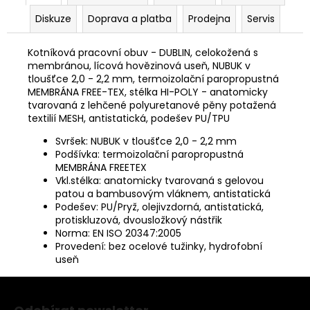
Diskuze
Doprava a platba
Prodejna
Servis
Kotníková pracovní obuv - DUBLIN, celokožená s
membránou, lícová hovězinová useň, NUBUK v
tloušťce 2,0 - 2,2 mm, termoizolační paropropustná
MEMBRÁNA FREE-TEX, stélka HI-POLY - anatomicky
tvarovaná z lehčené polyuretanové pěny potažená
textilií MESH, antistatická, podešev PU/TPU
Svršek: NUBUK v tloušťce 2,0 - 2,2 mm
Podšívka: termoizolační paropropustná
MEMBRÁNA FREETEX
Vkl.stélka: anatomicky tvarovaná s gelovou
patou a bambusovým vláknem, antistatická
Podešev: PU/Pryž, olejivzdorná, antistatická,
protiskluzová, dvousložkový nástřik
Norma: EN ISO 20347:2005
Provedení: bez ocelové tužinky, hydrofobní
useň
Z
á