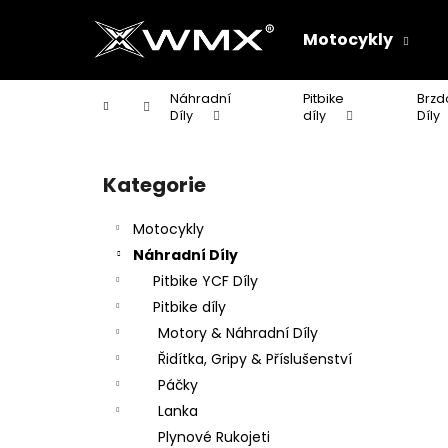
K
Přejít
na
o
Motocykly
obsah
Zpět
Zpět
š
do
do
í
Náhradní
Pitbike
Brzd
Domů
k
obchodu
obchodu
Díly
díly
Díly
P
o
Kategorie
Přeskočit
s
kategorie
t
Motocykly
r
Náhradní Díly
a
Pitbike YCF Díly
n
Pitbike díly
n
Motory & Náhradní Díly
í
Řidítka, Gripy & Příslušenství
p
Páčky
a
Lanka
n
Plynové Rukojeti