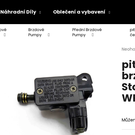
Náhradní Díly
Oblečení a vybavení
Olej
ové
Brzdové
Přední Brzdové
pi
Co potřebujete najít?
Pumpy
Pumpy
če
Průmě
Neoh
hodno
HLEDAT
pi
produ
je
br
0,0
z
Doporučujeme
St
5
hvězdi
WP
Můžem