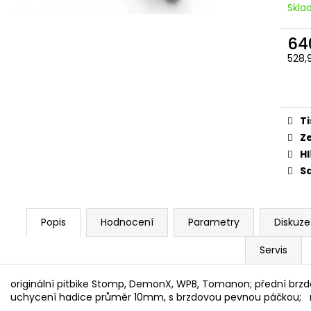
PITBIKE BRZDOVÁ PÁČKA WPB RACE
PITBIKE DUŠE ZA
Skl
320 Kč
210 Kč
64
528,
Měr
cena
Ti
Z
Hl
Sd
Popis
Hodnocení
Parametry
Diskuze
Servis
originální pitbike Stomp, DemonX, WPB, Tomanon; přední brz
uchycení hadice průměr 10mm, s brzdovou pevnou páčkou; n