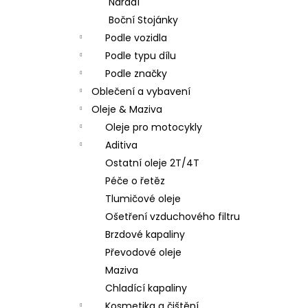
Nářadí
Boční Stojánky
Podle vozidla
Podle typu dílu
Podle značky
Oblečení a vybavení
Oleje & Maziva
Oleje pro motocykly
Aditiva
Ostatní oleje 2T/4T
Péče o řetěz
Tlumičové oleje
Ošetření vzduchového filtru
Brzdové kapaliny
Převodové oleje
Maziva
Chladící kapaliny
Kosmetika a čištění