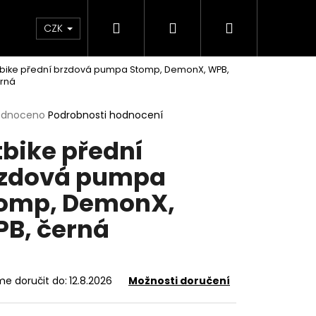
Hledat
Přihlášení
Nákupní
e & Maziva
Příslušenství
Dárkové Poukaz
CZK
tbike přední brzdová pumpa Stomp, DemonX, WPB,
košík
rná
rné
odnoceno
Podrobnosti hodnocení
cení
tbike přední
ktu
zdová pumpa
omp, DemonX,
ček.
B, černá
Následující
e doručit do:
12.8.2026
Možnosti doručení