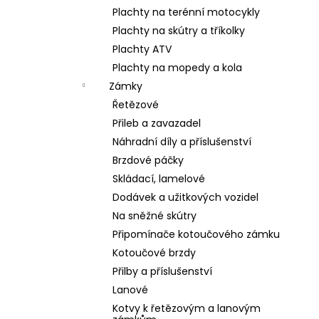
Plachty na terénní motocykly
Plachty na skútry a tříkolky
Plachty ATV
Plachty na mopedy a kola
Zámky
Řetězové
Přileb a zavazadel
Náhradní díly a příslušenství
Brzdové páčky
Skládací, lamelové
Dodávek a užitkových vozidel
Na sněžné skútry
Připomínače kotoučového zámku
Kotoučové brzdy
Přilby a příslušenství
Lanové
Kotvy k řetězovým a lanovým