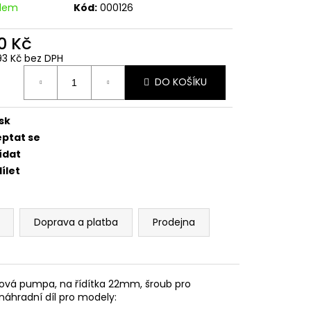
DNÍ 14 PALCŮ
adem
Kód:
000126
0 Kč
93 Kč bez DPH
ná
DO KOŠÍKU
:
sk
eptat se
ídat
ílet
Doprava a platba
Prodejna
dová pumpa, na řídítka 22mm, šroub pro
áhradní díl pro modely: