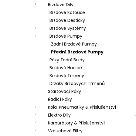
e
LOŽISKO KOLA 6202 2RS STOMP,
Brzdové Díly
DEMONX ,WPB
l
Brzdové Kotouče
70 Kč
Brzdové Destičky
Brzdové Systémy
Brzdové Pumpy
Zadní Brzdové Pumpy
Přední Brzdové Pumpy
Páky Zadní Brzdy
Brzdové Hadice
Brzdové Třmeny
Držáky Brzdových Třmenů
Startovací Páky
Řadící Páky
Kola, Pneumatiky & Příslušenství
Elektro Díly
Karburátory & Příslušenství
Vzduchové Filtry