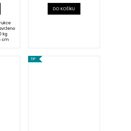
sáčku se zdrhovadlem)
DO KOŠÍKU
trukce
Navrženo
0 kg
,5 cm
TIP