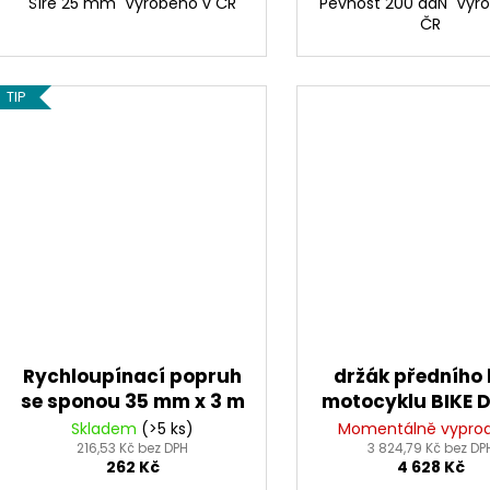
Šíře 25 mm Vyrobeno v ČR
Pevnost 200 daN Vyr
ČR
TIP
Rychloupínací popruh
držák předního 
se sponou 35 mm x 3 m
motocyklu BIKE 
OXFORD
Skladem
(>5 ks)
Momentálně vypro
216,53 Kč bez DPH
3 824,79 Kč bez DP
262 Kč
4 628 Kč