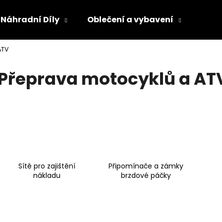
Náhradní Díly
Oblečení a vybavení
Olej
ATV
Co potřebujete najít?
Přeprava motocyklů a AT
HLEDAT
Doporučujeme
Sítě pro zajištění
Připomínače a zámky
nákladu
brzdové páčky