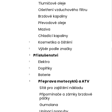
Tlumičové oleje
Ošetření vzduchového filtru
Brzdové kapaliny
Převodové oleje
Maziva
Chladící kapaliny
Kosmetika a čištění
Výběr podle značky
Příslušenství
Elektro
Doplňky
Baterie
Přeprava motocyklů a ATV
Sítě pro zajištění nákladu
Připomínače a zámky brzdové
páčky
Gumolana
Upínací popruhy