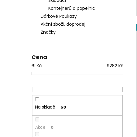
Skládací
Kontejnerů a popelnic
Dárkové Poukazy
Akční zboží, doprodej
Značky
Cena
61
Kč
9282
Kč
Na skladě
50
Akce
0