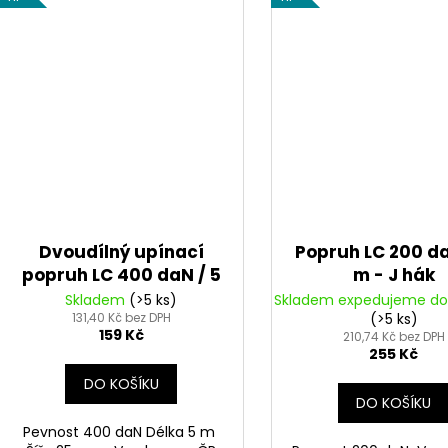
Dvoudílný upínací
Popruh LC 200 da
popruh LC 400 daN / 5
m - J hák
m
Skladem
(>5 ks)
Skladem expedujeme do
131,40 Kč bez DPH
(>5 ks)
159 Kč
210,74 Kč bez DPH
255 Kč
DO KOŠÍKU
DO KOŠÍKU
Pevnost 400 daN Délka 5 m