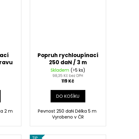
ací
Popruh rychloupínací
pravu
250 daN / 3 m
 / 2 m
Skladem
(>5 ks)
98,35 Kč bez DPH
119 Kč
DO KOŠÍKU
ka 2 m
Pevnost 250 daN Délka 5 m
Vyrobeno v ČR
TIP