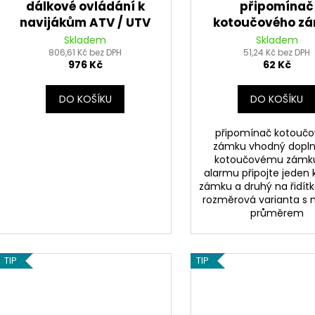
dálkové ovládání k
připomínač
navijákům ATV / UTV
kotoučového z
MINI MINDER CA
Skladem
Skladem
806,61 Kč bez DPH
OXFORD (reflexní 
51,24 Kč bez DPH
976 Kč
62 Kč
průměr lanka 2,5
ks, balený sáčk
DO KOŠÍKU
DO KOŠÍKU
zdrhovadlem
připomínač kotouč
zámku vhodný dopln
kotoučovému zámk
alarmu připojte jeden 
zámku a druhý na řidít
rozměrová varianta s
průměrem
TIP
TIP