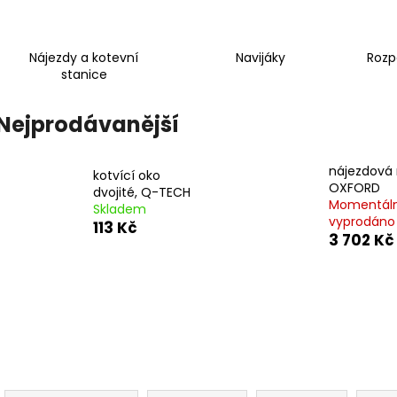
ŠROUBY K UCHYCENÍ MOTORU,
OPRAVNÁ SADA
M8X115MM, M8X105MM STOMP,
PITBIKE YCF
DEMONX, WPB
135 Kč
120 Kč
Nájezdy a kotevní
Navijáky
Rozp
stanice
Nejprodávanější
nájezdová
kotvící oko
OXFORD
dvojité, Q-TECH
Momentál
Skladem
vyprodáno
113 Kč
3 702 Kč
Ř