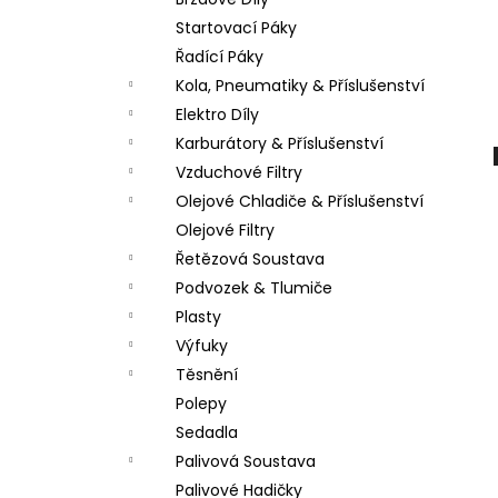
PITBIKE SPOJKOVÉ LANKO 94CM, VÝSUV
l
6CM STOMP, DEMONX ,WPB
Startovací Páky
180 Kč
Řadící Páky
Kola, Pneumatiky & Příslušenství
Elektro Díly
Karburátory & Příslušenství
Vzduchové Filtry
Olejové Chladiče & Příslušenství
Olejové Filtry
Řetězová Soustava
Podvozek & Tlumiče
Plasty
Výfuky
Těsnění
Polepy
Sedadla
Palivová Soustava
Palivové Hadičky