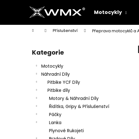
K
Přejít
na
o
Motocykly
obsah
Zpět
Zpět
š
do
do
í
Domů
Příslušenství
Přeprava motocyklů a 
k
obchodu
obchodu
P
o
Kategorie
Přeskočit
s
kategorie
t
Motocykly
r
Náhradní Díly
a
Pitbike YCF Díly
n
Pitbike díly
n
Motory & Náhradní Díly
í
Řidítka, Gripy & Příslušenství
p
Páčky
a
Lanka
n
Plynové Rukojeti
e
Brzdové Díly