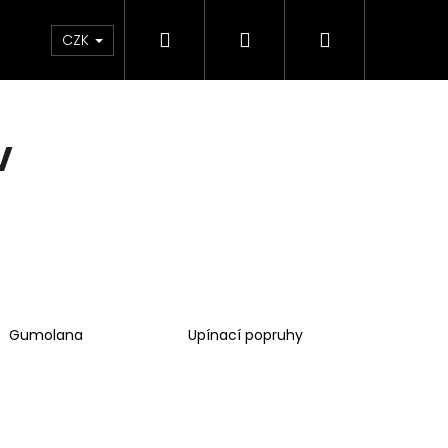
Hledat
Přihlášení
Nákupní
e & Maziva
Příslušenství
Dárkové Poukaz
CZK
košík
V
Gumolana
Upínací popruhy
Následující