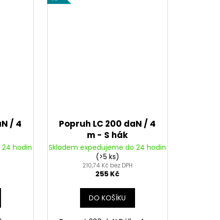
N / 4
Popruh LC 200 daN / 4
m - S hák
 24 hodin
Skladem expedujeme do 24 hodin
(>5 ks)
210,74 Kč bez DPH
255 Kč
DO KOŠÍKU