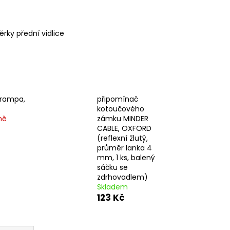
 BRZDOVÉHO TŘMENU
ěrky přední vidlice
 rampa,
připomínač
kotoučového
ně
zámku MINDER
CABLE, OXFORD
(reflexní žlutý,
průměr lanka 4
mm, 1 ks, balený
sáčku se
zdrhovadlem)
Skladem
123 Kč