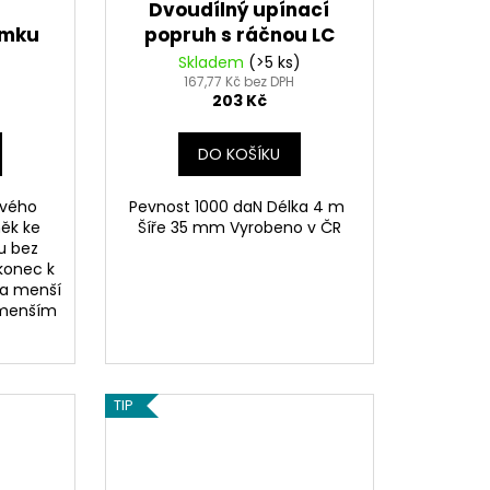
Dvoudílný upínací
ámku
popruh s ráčnou LC
BLE,
1000 daN / 4 m
Skladem
(>5 ks)
žlutý,
167,77 Kč bez DPH
203 Kč
 mm, 1
u se
DO KOŠÍKU
)
ového
Pevnost 1000 daN Délka 4 m
ěk ke
Šíře 35 mm Vyrobeno v ČR
u bez
konec k
ka menší
 menším
TIP