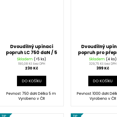
Dvoudílný upínací
Dvoudílný upín
popruh LC 750 daN / 5
popruh pro pře
m
motorek 1000 daN
Skladem
(>5 ks)
Skladem
(4 ks)
190,08 Kč bez DPH
329,75 Kč bez DPH
230 Kč
399 Kč
DO KOŠÍKU
DO KOŠÍKU
Pevnost 750 daN Délka 5 m
Pevnost 1000 daN Dél
Vyrobeno v ČR
Vyrobeno v ČR
TIP
TIP