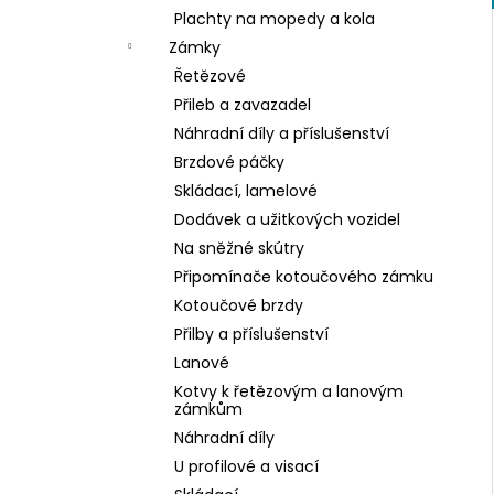
Plachty na mopedy a kola
Zámky
Řetězové
Přileb a zavazadel
Náhradní díly a příslušenství
Brzdové páčky
Skládací, lamelové
Dodávek a užitkových vozidel
Na sněžné skútry
Připomínače kotoučového zámku
Kotoučové brzdy
Přilby a příslušenství
Lanové
Kotvy k řetězovým a lanovým
zámkům
Náhradní díly
U profilové a visací