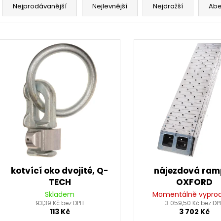
a
Nejprodávanější
Nejlevnější
Nejdražší
Ab
z
e
V
n
ý
í
p
p
i
r
s
o
p
d
r
u
o
k
d
t
u
ů
k
kotvící oko dvojité, Q-
nájezdová ram
t
TECH
OXFORD
ů
Skladem
Momentálně vypro
93,39 Kč bez DPH
3 059,50 Kč bez DP
113 Kč
3 702 Kč