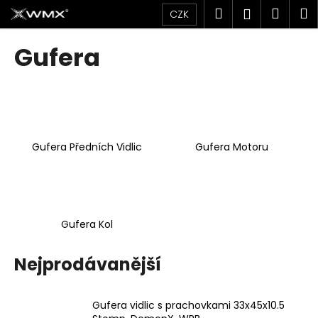
K
Přejít
Hledat
Náku
M
Přihlášen
CZK
na
o
obsah
Zpět
Zpět
košík
š
Gufera
í
C
k
o
p
o
Gufera Předních Vidlic
Gufera Motoru
t
ř
e
b
u
Gufera Kol
j
e
Nejprodávanější
t
e
Gufera vidlic s prachovkami 33x45x10.5
n