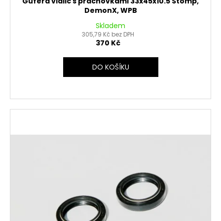
Gufera vidlic s prachovkami 33x45x10.5 Stomp,
DemonX, WPB
Skladem
305,79 Kč bez DPH
370 Kč
DO KOŠÍKU