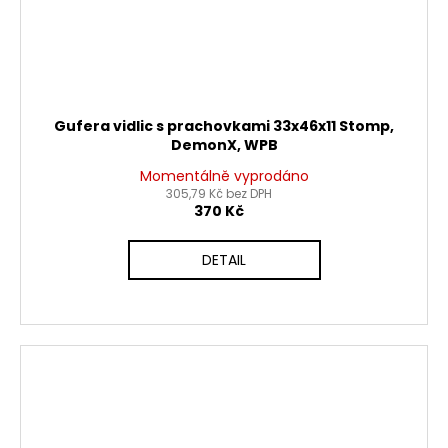
Gufera vidlic s prachovkami 33x46x11 Stomp,
DemonX, WPB
Momentálně vyprodáno
305,79 Kč bez DPH
370 Kč
DETAIL