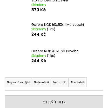
Stomp, DemonX, WPB
a
Skladem
370 Kč
j
í
t
Gufero NOK 50x63x11 Marzocchi
Skladem
(1 ks)
?
244 Kč
Gufero NOK 48x61x11 Kayaba
Skladem
(1 ks)
HLEDAT
244 Kč
Ř
D
o
a
Nejprodávanější
Nejlevnější
Nejdražší
Abecedně
p
z
o
e
r
n
OTEVŘÍT FILTR
u