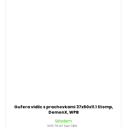
Gufera vidlic s prachovkami 37x50x11.1 Stomp,
DemonX, WPB
Skladem
305,79 Kč bez DPH