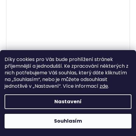
Díky cookies pro Vás bude prohlížení stránek
příjemnější a jednodušší. Ke zpracování některých z
nich potřebujeme Váš souhlas, který dáte kliknutím
na „
Souhlasím
“, nebo je můžete odsouhlasit
jednotlivě v „
Nastavení
“.
Více informací
zde
.
Nastavení
Gufero 18.9x30x5 Stomp, DemonX, WPB
Souhlasím
Skladem
73,55 Kč bez DPH
89 Kč