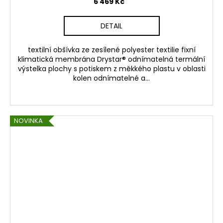
6 469 Kč
DETAIL
textilní obšívka ze zesílené polyester textilie fixní
klimatická membrána Drystar® odnímatelná termální
výstelka plochy s potiskem z měkkého plastu v oblasti
kolen odnímatelné a...
NOVINKA