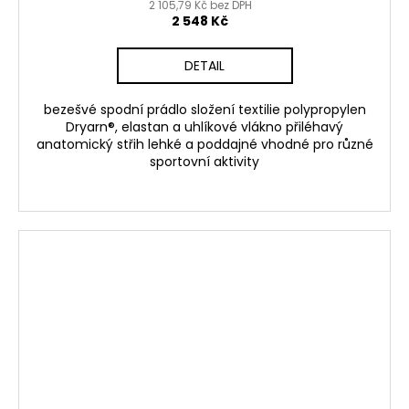
2 105,79 Kč bez DPH
2 548 Kč
DETAIL
bezešvé spodní prádlo složení textilie polypropylen
Dryarn®, elastan a uhlíkové vlákno přiléhavý
anatomický střih lehké a poddajné vhodné pro různé
sportovní aktivity