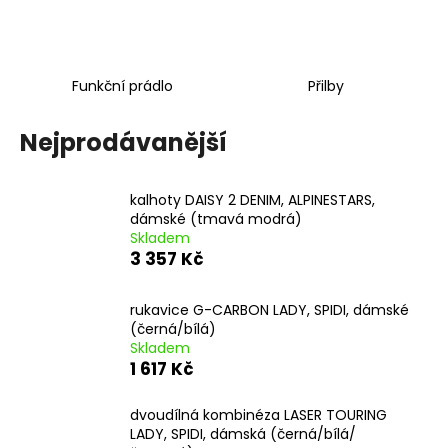
a
j
í
Funkční prádlo
Přilby
t
?
Nejprodávanější
kalhoty DAISY 2 DENIM, ALPINESTARS,
dámské (tmavá modrá)
HLEDAT
Skladem
3 357 Kč
rukavice G-CARBON LADY, SPIDI, dámské
D
(černá/bílá)
o
Skladem
p
1 617 Kč
o
r
dvoudílná kombinéza LASER TOURING
u
LADY, SPIDI, dámská (černá/bílá/