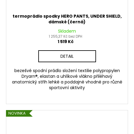
termoprádlo spodky HERO PANTS, UNDER SHIELD,
dámské (černá)
Skladem
1 255,37 Kč bez DPH
1 519 Kč
DETAIL
bezešvé spodní prádlo složení textilie polypropylen
Dryarn®, elastan a uhlíkové vlákno přiléhavý
anatomický střih lehké a poddajné vhodné pro různé
sportovní aktivity
NOVINKA