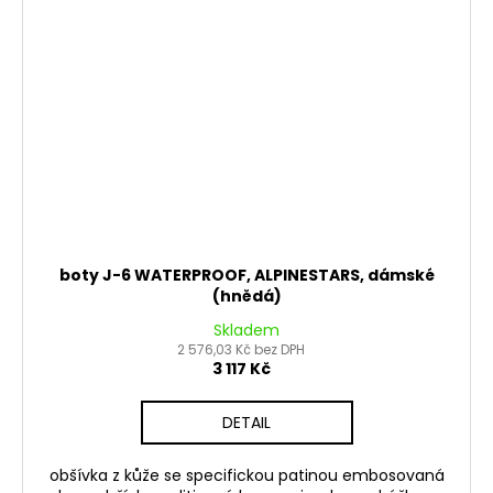
boty J-6 WATERPROOF, ALPINESTARS, dámské
(hnědá)
Skladem
2 576,03 Kč bez DPH
3 117 Kč
DETAIL
obšívka z kůže se specifickou patinou embosovaná