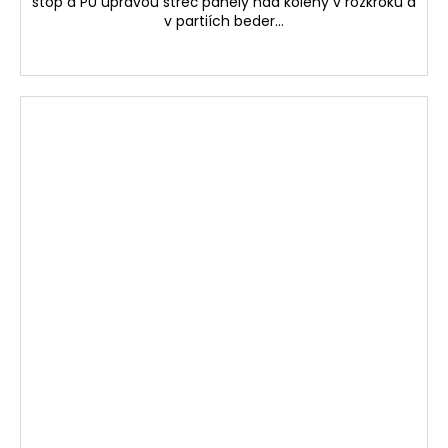
stop a PU úpravou streč panely nad koleny v rozkroku a
v partiích beder...