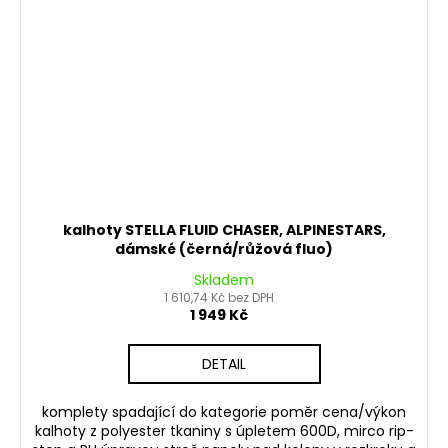
kalhoty STELLA FLUID CHASER, ALPINESTARS,
dámské (černá/růžová fluo)
Skladem
1 610,74 Kč bez DPH
1 949 Kč
DETAIL
komplety spadající do kategorie poměr cena/výkon
kalhoty z polyester tkaniny s úpletem 600D, mirco rip-