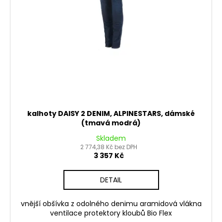
d
u
k
t
ů
kalhoty DAISY 2 DENIM, ALPINESTARS, dámské
(tmavá modrá)
Skladem
2 774,38 Kč bez DPH
3 357 Kč
DETAIL
vnější obšívka z odolného denimu aramidová vlákna
ventilace protektory kloubů Bio Flex