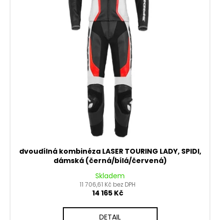
dvoudílná kombinéza LASER TOURING LADY, SPIDI,
dámská (černá/bílá/červená)
Skladem
11 706,61 Kč bez DPH
14 165 Kč
DETAIL