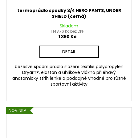
termoprádlo spodky 3/4 HERO PANTS, UNDER
SHIELD (černá)
Skladem
1 148,76 Kč bez DPH
1 390 Kč
DETAIL
bezešvé spodní prádlo složení textilie polypropylen
Dryarn®, elastan a uhlíkové vlákno přiléhavý
anatomický střih lehké a poddajné vhodné pro různé
sportovní aktivity
NOVINKA