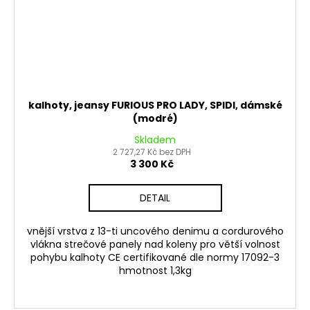
kalhoty, jeansy FURIOUS PRO LADY, SPIDI, dámské
(modré)
Skladem
2 727,27 Kč bez DPH
3 300 Kč
DETAIL
vnější vrstva z 13-ti uncového denimu a cordurového
vlákna strečové panely nad koleny pro větší volnost
pohybu kalhoty CE certifikované dle normy 17092-3
hmotnost 1,3kg