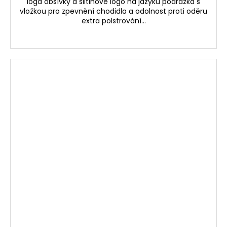
loga obšívky a slitinové logo na jazyku podrážka s
vložkou pro zpevnění chodidla a odolnost proti oděru
extra polstrování...