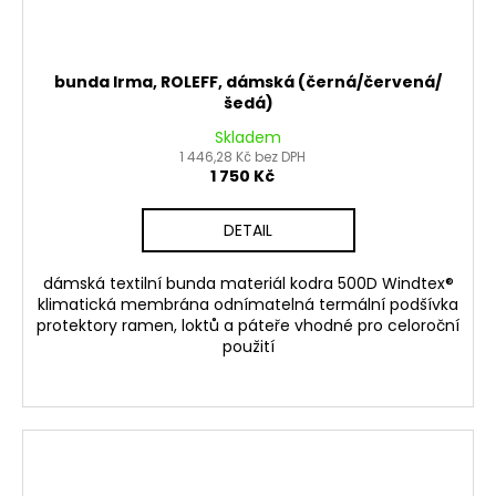
bunda Irma, ROLEFF, dámská (černá/červená/
šedá)
Skladem
1 446,28 Kč bez DPH
1 750 Kč
DETAIL
dámská textilní bunda materiál kodra 500D Windtex®
klimatická membrána odnímatelná termální podšívka
protektory ramen, loktů a páteře vhodné pro celoroční
použití