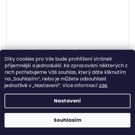
termotriko s dlouhým rukávem HERO LONG
SLEEVE ZIP, UNDER SHIELD (černá)
Díky cookies pro Vás bude prohlížení stránek
příjemnější a jednodušší. Ke zpracování některých z
Skladem
nich potřebujeme Váš souhlas, který dáte kliknutím
2 105,79 Kč bez DPH
2 548 Kč
na „
Souhlasím
“, nebo je můžete odsouhlasit
jednotlivě v „
Nastavení
“.
Více informací
zde
.
DETAIL
Nastavení
bezešvé spodní prádlo složení textilie polypropylen
Dryarn®, elastan a uhlíkové vlákno přiléhavý
anatomický střih lehké a poddajné vhodné pro různé
Souhlasím
sportovní aktivity