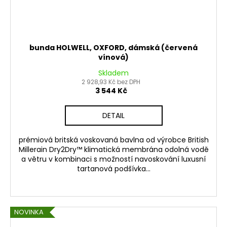
bunda HOLWELL, OXFORD, dámská (červená
vínová)
Skladem
2 928,93 Kč bez DPH
3 544 Kč
DETAIL
prémiová britská voskovaná bavlna od výrobce British
Millerain Dry2Dry™ klimatická membrána odolná vodě
a větru v kombinaci s možností navoskování luxusní
tartanová podšívka...
NOVINKA