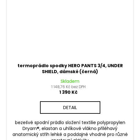
termoprádlo spodky HERO PANTS 3/4, UNDER
SHIELD, dámské (černá)
Skladem
1 148,76 Kč bez DPH
1 390 Kč
DETAIL
bezešvé spodní prádlo složení textilie polypropylen
Dryarn®, elastan a uhlíkové vlákno přiléhavý
anatomický střih lehké a poddajné vhodné pro různé