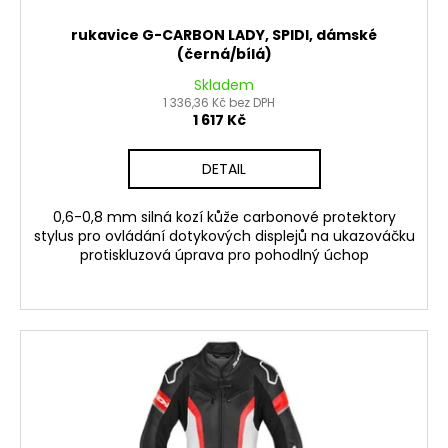
rukavice G-CARBON LADY, SPIDI, dámské
(černá/bílá)
Skladem
1 336,36 Kč bez DPH
1 617 Kč
DETAIL
0,6-0,8 mm silná kozí kůže carbonové protektory
stylus pro ovládání dotykových displejů na ukazováčku
protiskluzová úprava pro pohodlný úchop