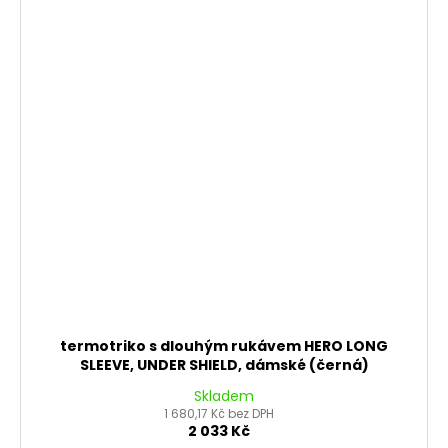
termotriko s dlouhým rukávem HERO LONG
SLEEVE, UNDER SHIELD, dámské (černá)
Skladem
1 680,17 Kč bez DPH
2 033 Kč