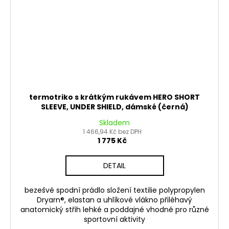
termotriko s krátkým rukávem HERO SHORT
SLEEVE, UNDER SHIELD, dámské (černá)
Skladem
1 466,94 Kč bez DPH
1 775 Kč
DETAIL
bezešvé spodní prádlo složení textilie polypropylen
Dryarn®, elastan a uhlíkové vlákno přiléhavý
anatomický střih lehké a poddajné vhodné pro různé
sportovní aktivity