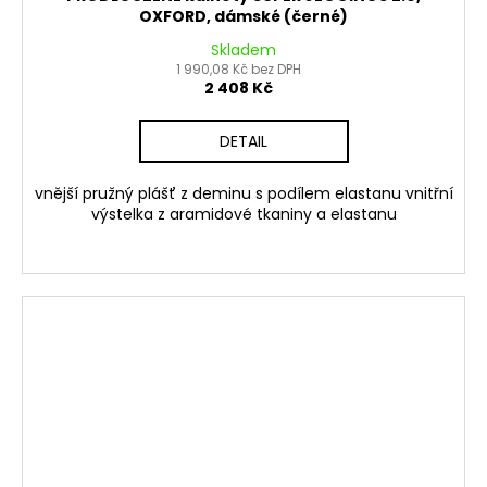
OXFORD, dámské (černé)
Skladem
1 990,08 Kč bez DPH
2 408 Kč
DETAIL
vnější pružný plášť z deminu s podílem elastanu vnitřní
výstelka z aramidové tkaniny a elastanu