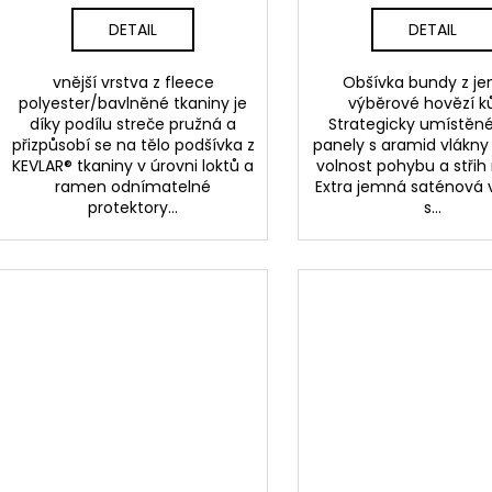
DETAIL
DETAIL
vnější vrstva z fleece
Obšívka bundy z j
polyester/bavlněné tkaniny je
výběrové hovězí k
díky podílu streče pružná a
Strategicky umístěné
přizpůsobí se na tělo podšívka z
panely s aramid vlákny 
KEVLAR® tkaniny v úrovni loktů a
volnost pohybu a střih 
ramen odnímatelné
Extra jemná saténová 
protektory...
s...