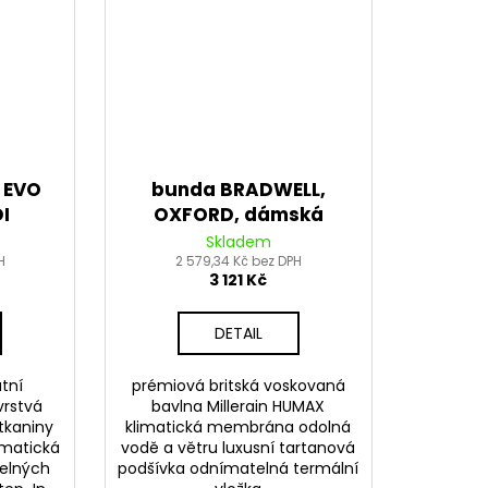
 EVO
bunda BRADWELL,
I
OXFORD, dámská
lená)
(tmavě zelená)
Skladem
H
2 579,34 Kč bez DPH
3 121 Kč
DETAIL
tní
prémiová britská voskovaná
vrstvá
bavlna Millerain HUMAX
tkaniny
klimatická membrána odolná
imatická
vodě a větru luxusní tartanová
elných
podšívka odnímatelná termální