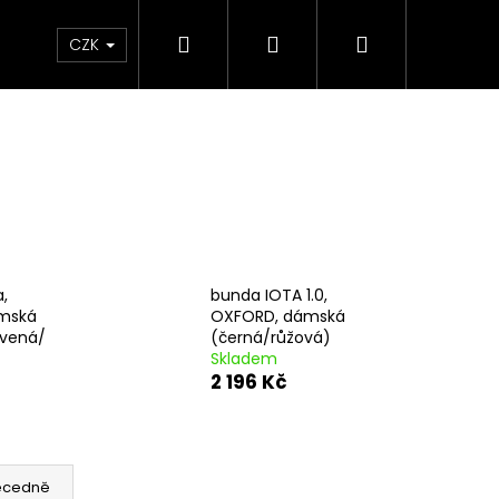
Hledat
Přihlášení
Nákupní
e & Maziva
Příslušenství
Dárkové Poukaz
CZK
košík
,
bunda IOTA 1.0,
ámská
OXFORD, dámská
rvená/
(černá/růžová)
Skladem
2 196 Kč
Následující
ecedně