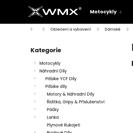
K
Přejít
na
o
Motocykly
obsah
Zpět
Zpět
š
do
do
í
Domů
Oblečení a vybavení
Dámské
k
obchodu
obchodu
P
o
Kategorie
Přeskočit
s
kategorie
t
Motocykly
r
Náhradní Díly
a
Pitbike YCF Díly
n
Pitbike díly
n
Motory & Náhradní Díly
í
Řidítka, Gripy & Příslušenství
p
Páčky
a
Lanka
n
Plynové Rukojeti
e
Brzdové Díly