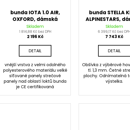
bunda IOTA 1.0 AIR,
bunda STELLA K
OXFORD, dámská
ALPINESTARS, d
(černá)
(černá/růžová f
Skladem
Skladem
1 814,88 Kč bez DPH
6 399,17 Kč bez DP
2 196 Kč
7 743 Kč
DETAIL
DETAIL
vnější vrstva z velmi odolného
Obšívka z výběrové hov
polyesterového materiálu velké
tl. 1,3 mm. Četné st
síťované panely strečové
plochy. Odnímatelná t
panely nad oblastí loktů bunda
výstelka.
je CE certifikovaná