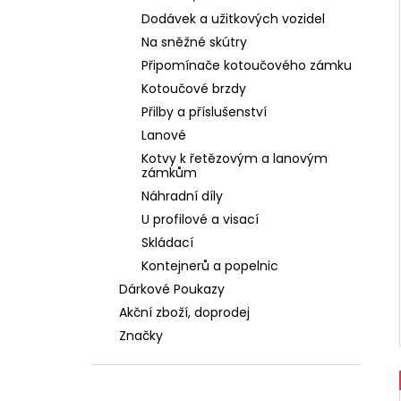
Dodávek a užitkových vozidel
Na sněžné skútry
Připomínače kotoučového zámku
Kotoučové brzdy
Přilby a příslušenství
Lanové
Kotvy k řetězovým a lanovým
zámkům
Náhradní díly
U profilové a visací
Skládací
Kontejnerů a popelnic
Dárkové Poukazy
Akční zboží, doprodej
Značky