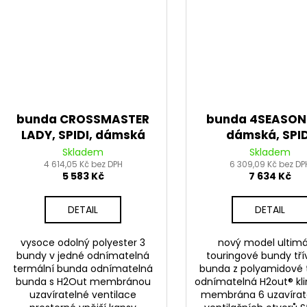
bunda CROSSMASTER
bunda 4SEASON
LADY, SPIDI, dámská
dámská, SPID
(černá)
(černá/tmavě ze
Skladem
Skladem
4 614,05 Kč bez DPH
6 309,09 Kč bez DP
5 583 Kč
7 634 Kč
DETAIL
DETAIL
vysoce odolný polyester 3
nový model ultimá
bundy v jedné odnímatelná
touringové bundy tří
termální bunda odnímatelná
bunda z polyamidové 
bunda s H2Out membránou
odnímatelná H2out® kl
uzavíratelné ventilace
membrána 6 uzavírat