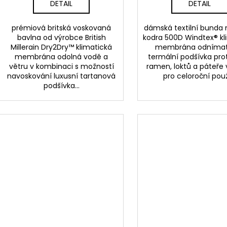
DETAIL
DETAIL
prémiová britská voskovaná
dámská textilní bunda 
bavlna od výrobce British
kodra 500D Windtex® kl
Millerain Dry2Dry™ klimatická
membrána odnímat
membrána odolná vodě a
termální podšívka pro
větru v kombinaci s možností
ramen, loktů a páteře
navoskování luxusní tartanová
pro celoroční použ
podšívka...