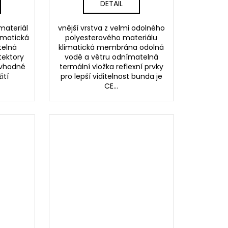
DETAIL
materiál
vnější vrstva z velmi odolného
imatická
polyesterového materiálu
elná
klimatická membrána odolná
tektory
vodě a větru odnímatelná
 vhodné
termální vložka reflexní prvky
ití
pro lepší viditelnost bunda je
CE...