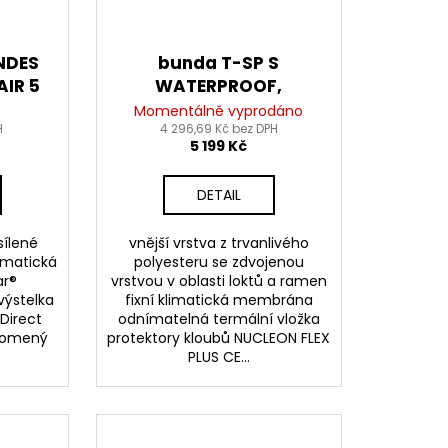
NDES
bunda T-SP S
AIR 5
WATERPROOF,
,
ALPINESTARS, dětská
Momentálně vyprodáno
ámská
H
(černá/bílá) 2026
4 296,69 Kč bez DPH
5 199 Kč
edá)
DETAIL
sílené
vnější vrstva z trvanlivého
klimatická
polyesteru se zdvojenou
ar®
vrstvou v oblasti loktů a ramen
výstelka
fixní klimatická membrána
Direct
odnímatelná termální vložka
alomený
protektory kloubů NUCLEON FLEX
PLUS CE...