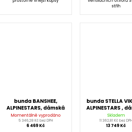
prostorné vnější kapsy
ventilačních otvorů S
střih
bunda BANSHEE,
bunda STELLA VIK
ALPINESTARS, dámská
ALPINESTARS , d
(černá) 2026
(černá) 202
Momentálně vyprodáno
Skladem
5 346,28 Kč bez DPH
11 362,81 Kč bez DP
6 469 Kč
13 749 Kč