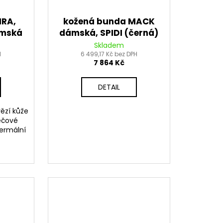
IRA,
kožená bunda MACK
ámská
dámská, SPIDI (černá)
luo)
Skladem
H
6 499,17 Kč bez DPH
7 864 Kč
DETAIL
ězí kůže
rečové
ermální