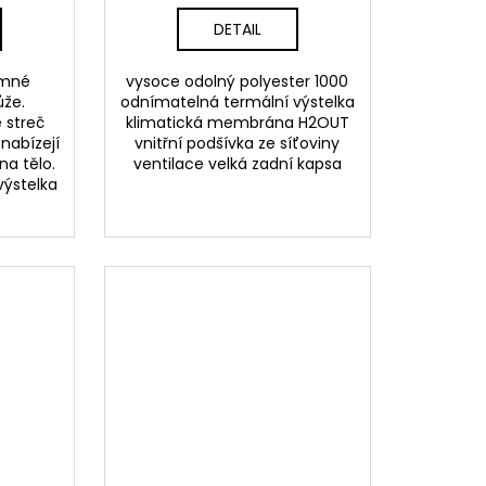
DETAIL
emné
vysoce odolný polyester 1000
ůže.
odnímatelná termální výstelka
 streč
klimatická membrána H2OUT
nabízejí
vnitřní podšívka ze síťoviny
na tělo.
ventilace velká zadní kapsa
výstelka