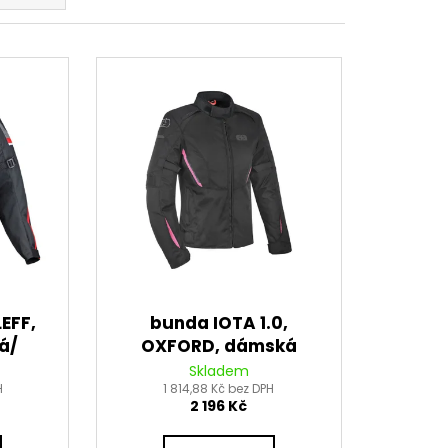
 BRZDOVÉHO TŘMENU
EFF,
bunda IOTA 1.0,
á/
OXFORD, dámská
á)
(černá/růžová)
Skladem
H
1 814,88 Kč bez DPH
2 196 Kč