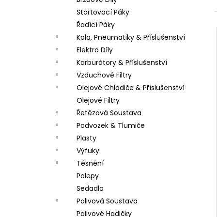
PITBIKE SPOJKOVÉ LANKO 94CM, VÝSUV
l
6CM STOMP, DEMONX ,WPB
Startovací Páky
180 Kč
Řadící Páky
Kola, Pneumatiky & Příslušenství
Elektro Díly
Karburátory & Příslušenství
Vzduchové Filtry
Olejové Chladiče & Příslušenství
Olejové Filtry
Řetězová Soustava
Podvozek & Tlumiče
Plasty
Výfuky
Těsnění
Polepy
Sedadla
Palivová Soustava
Palivové Hadičky