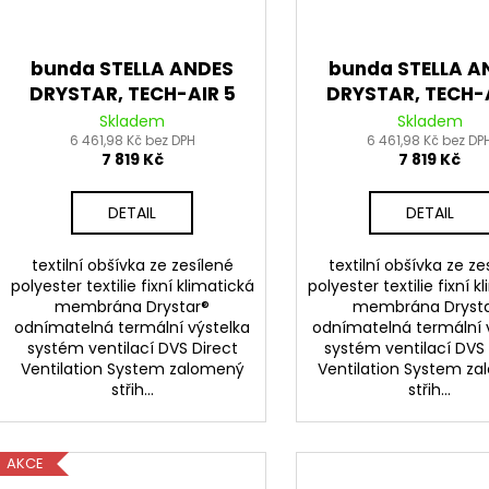
bunda STELLA ANDES
bunda STELLA A
DRYSTAR, TECH-AIR 5
DRYSTAR, TECH-
kompatibilní,
kompatibilní
Skladem
Skladem
ALPINESTARS, dámská
6 461,98 Kč bez DPH
ALPINESTARS, d
6 461,98 Kč bez DP
7 819 Kč
7 819 Kč
(světle šedá/tmavě
(černá/tmavě š
šedá/černá/růžová
2025
DETAIL
DETAIL
fluo)
textilní obšívka ze zesílené
textilní obšívka ze ze
polyester textilie fixní klimatická
polyester textilie fixní 
membrána Drystar®
membrána Dryst
odnímatelná termální výstelka
odnímatelná termální 
systém ventilací DVS Direct
systém ventilací DVS 
Ventilation System zalomený
Ventilation System z
střih...
střih...
AKCE