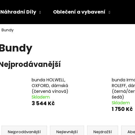
Náhradní Díly
Oblečení a vybavení
Olej
Bundy
Co potřebujete najít?
Bundy
HLEDAT
Nejprodávanější
bunda HOLWELL,
bunda Irma
Doporučujeme
OXFORD, dámská
ROLEFF, d
(červená vínová)
(černá/če
Skladem
šedá)
3 544 Kč
Skladem
1 750 Kč
Ř
a
Nejprodávanější
Nejlevnější
Nejdražší
Ab