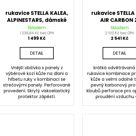
rukavice STELLA KALEA,
rukavice STELLA
ALPINESTARS, dámské
AIR CARBON 
(černá/černá)
ALPINESTAR
Skladem
Skladem
1 238,84 Kč bez DPH
(černá/fialov
2 100 Kč bez DPH
1 499 Kč
2 541 Kč
DETAIL
DETAIL
Vnější obšívka s panely z
krátká odvětrávaná 
výběrové kozí kůže na dlani a
rukavice kombinace pr
hřbetu ruky v kombinaci se
kůže a velmi odolné t
strečovými panely. Perforované
pevný karbonový pro
provedení. Skrytý viskoelastický
kloubů perforace pro o
protektor zápěstí.
proudění vzduchu C