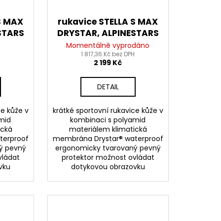
S MAX
rukavice STELLA S MAX
STARS
DRYSTAR, ALPINESTARS
 2026
(černá/růžová) 2026
Momentálně vyprodáno
H
1 817,36 Kč bez DPH
2 199 Kč
DETAIL
ce kůže v
krátké sportovní rukavice kůže v
mid
kombinaci s polyamid
ická
materiálem klimatická
terproof
membrána Drystar® waterproof
ý pevný
ergonomicky tvarovaný pevný
vládat
protektor možnost ovládat
vku
dotykovou obrazovku