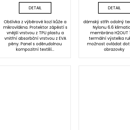
DETAIL
DETAIL
Obšívka z výběrové kozí kůže a
dámský střih odolný te
mikrovlákna. Protektor zápěstí s
Nylonu 6.6 klimati
vnější vrstvou z TPU plastu a
membrána H2OUT 
vnitřní absorbční vrstvou z EVA
termální výstelka ru
pěny. Panel s oděrudolnou
možnost ovládat do
kompozitní textilií...
obrazovky