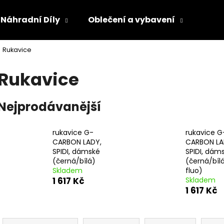
Náhradní Díly
Oblečení a vybavení
Olej
Rukavice
Co potřebujete najít?
Rukavice
HLEDAT
Nejprodávanější
rukavice G-
rukavice G
Doporučujeme
CARBON LADY,
CARBON LA
SPIDI, dámské
SPIDI, dám
(černá/bílá)
(černá/bíl
Skladem
fluo)
1 617 Kč
Skladem
1 617 Kč
Ř