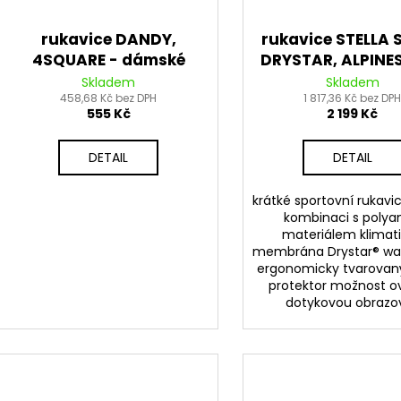
rukavice DANDY,
rukavice STELLA 
4SQUARE - dámské
DRYSTAR, ALPINE
(bordó)
(černá/antracit)
Skladem
Skladem
458,68 Kč bez DPH
1 817,36 Kč bez DP
555 Kč
2 199 Kč
DETAIL
DETAIL
krátké sportovní rukavi
kombinaci s polya
materiálem klimat
membrána Drystar® wa
ergonomicky tvarovan
protektor možnost o
dotykovou obrazo