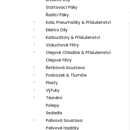
PITBIKE SPOJKOVÉ LANKO 94CM, VÝSUV
l
6CM STOMP, DEMONX ,WPB
Startovací Páky
180 Kč
Řadící Páky
Kola, Pneumatiky & Příslušenství
Elektro Díly
Karburátory & Příslušenství
Vzduchové Filtry
Olejové Chladiče & Příslušenství
Olejové Filtry
Řetězová Soustava
Podvozek & Tlumiče
Plasty
Výfuky
Těsnění
Polepy
Sedadla
Palivová Soustava
Palivové Hadičky