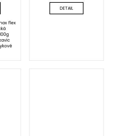
DETAIL
nax flex
cká
100g
kavic
tykové