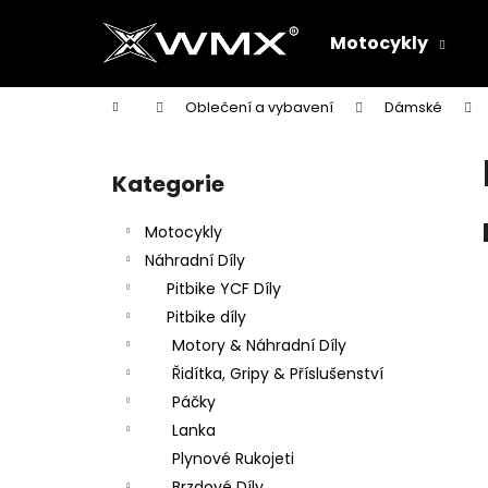
K
Přejít
na
o
Motocykly
obsah
Zpět
Zpět
š
do
do
í
Domů
Oblečení a vybavení
Dámské
k
obchodu
obchodu
P
o
Kategorie
Přeskočit
s
kategorie
t
Motocykly
r
Náhradní Díly
a
Pitbike YCF Díly
n
Pitbike díly
n
Motory & Náhradní Díly
í
Řidítka, Gripy & Příslušenství
p
Páčky
a
Lanka
n
Plynové Rukojeti
e
Brzdové Díly