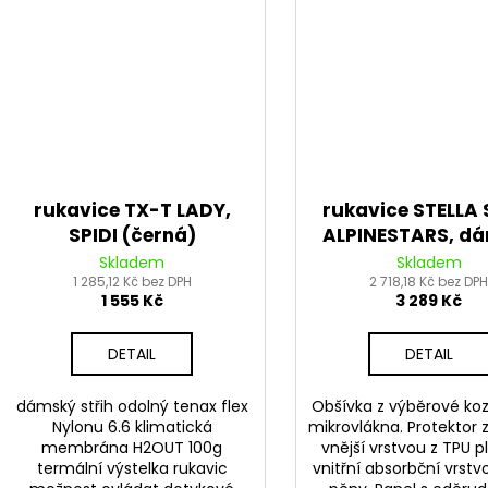
rukavice TX-T LADY,
rukavice STELLA 
SPIDI (černá)
ALPINESTARS, d
(černá/bílá/růž
Skladem
Skladem
1 285,12 Kč bez DPH
2 718,18 Kč bez DP
2026
1 555 Kč
3 289 Kč
DETAIL
DETAIL
dámský střih odolný tenax flex
Obšívka z výběrové koz
Nylonu 6.6 klimatická
mikrovlákna. Protektor 
membrána H2OUT 100g
vnější vrstvou z TPU p
termální výstelka rukavic
vnitřní absorbční vrstv