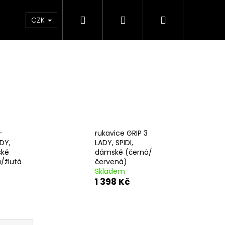
Hledat
Přihlášení
Nákupní
e & Maziva
Příslušenství
Dárkové Poukaz
CZK
košík
-
rukavice GRIP 3
DY,
LADY, SPIDI,
ské
dámské (černá/
á/žlutá
červená)
Skladem
1 398 Kč
Následující