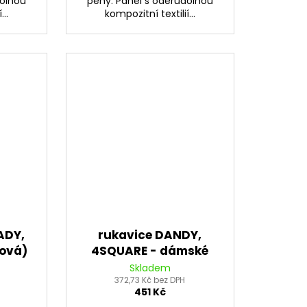
dolnou
pěny. Panel s oděrudolnou
..
kompozitní textilií...
ADY,
rukavice DANDY,
žová)
4SQUARE - dámské
(světle hnědé)
Skladem
H
372,73 Kč bez DPH
451 Kč