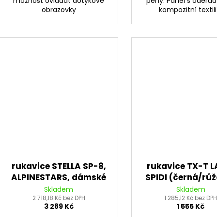
možnost ovládat dotykové
pěny. Panel s oděru
obrazovky
kompozitní textilií.
rukavice STELLA SP-8,
rukavice TX-T L
ALPINESTARS, dámské
SPIDI (černá/rů
(černá/černá) 2026
Skladem
Skladem
2 718,18 Kč bez DPH
1 285,12 Kč bez DP
3 289 Kč
1 555 Kč