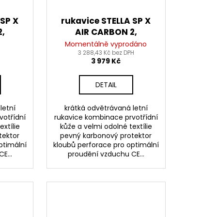
 SP X
rukavice STELLA SP X
2,
AIR CARBON 2,
S
ALPINESTARS (černá/
Momentálně vyprodáno
á)
3 288,43 Kč bez DPH
šedá) 2026
3 979 Kč
DETAIL
letní
krátká odvětrávaná letní
votřídní
rukavice kombinace prvotřídní
extílie
kůže a velmi odolné textílie
tektor
pevný karbonový protektor
ptimální
kloubů perforace pro optimální
E...
proudění vzduchu CE...