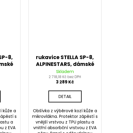
SP-8,
rukavice STELLA SP-8,
ámské
ALPINESTARS, dámské
ová)
(černá/bílá) 2026
Skladem
H
2 718,18 Kč bez DPH
3 289 Kč
DETAIL
í kůže a
Obšívka z výběrové kozí kůže a
zápěstí s
mikrovlákna. Protektor zápěstí s
lastu a
vnější vrstvou z TPU plastu a
ou z EVA
vnitřní absorbční vrstvou z EVA