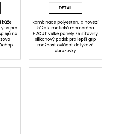
DETAIL
í kůže
kombinace polyesteru a hovězí
tylus pro
kůže klimatická membrána
splejů na
H2OUT velké panely ze síťoviny
uzová
silikonový potisk pro lepší grip
 úchop
možnost ovládat dotykové
obrazovky