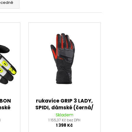
 BRZDOVÉHO TŘMENU
ecedně
RBON
rukavice GRIP 3 LADY,
mské
SPIDI, dámské (černá/
 fluo)
červená)
Skladem
H
1 155,37 Kč bez DPH
1 398 Kč