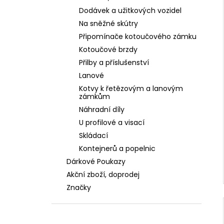
Dodávek a užitkových vozidel
Na sněžné skútry
Připomínače kotoučového zámku
Kotoučové brzdy
Přilby a příslušenství
Lanové
Kotvy k řetězovým a lanovým
zámkům
Náhradní díly
U profilové a visací
Skládací
Kontejnerů a popelnic
Dárkové Poukazy
Akční zboží, doprodej
Značky