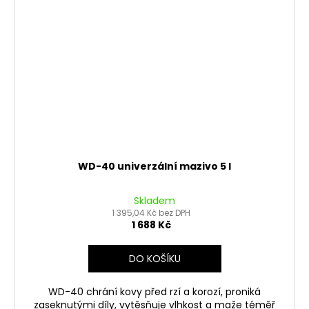
WD-40 univerzální mazivo 5 l
Skladem
1 395,04 Kč bez DPH
1 688 Kč
DO KOŠÍKU
WD-40 chrání kovy před rzí a korozí, proniká
zaseknutými díly, vytěsňuje vlhkost a maže téměř