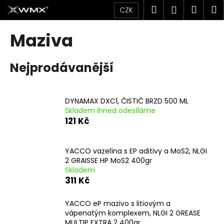
K
Přejít
Hledat
Náku
M
Přihlášen
CZK
na
o
obsah
Zpět
Zpět
košík
š
Maziva
í
C
k
Nejprodávanější
o
p
o
DYNAMAX DXC1, ČISTIČ BRZD 500 ML
t
Skladem ihned odesíláme
ř
121 Kč
e
b
YACCO vazelína s EP aditivy a MoS2, NLGI
u
2 GRAISSE HP MoS2 400gr
j
Skladem
311 Kč
e
t
YACCO eP mazivo s litiovým a
e
vápenatým komplexem, NLGI 2 GREASE
n
MULTIP EXTRA 2 400gr