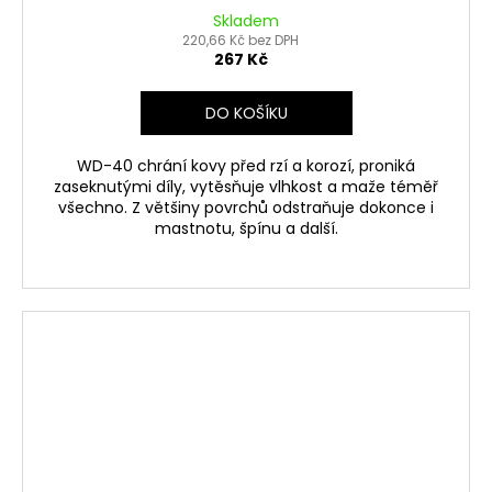
Skladem
220,66 Kč bez DPH
267 Kč
DO KOŠÍKU
WD-40 chrání kovy před rzí a korozí, proniká
zaseknutými díly, vytěsňuje vlhkost a maže téměř
všechno. Z většiny povrchů odstraňuje dokonce i
mastnotu, špínu a další.