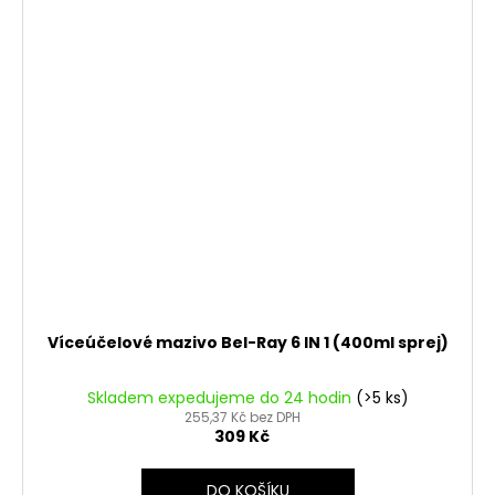
Víceúčelové mazivo Bel-Ray 6 IN 1 (400ml sprej)
Skladem expedujeme do 24 hodin
(>5 ks)
255,37 Kč bez DPH
309 Kč
DO KOŠÍKU