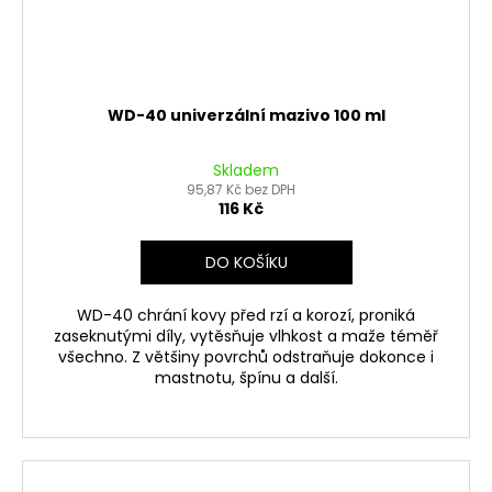
WD-40 univerzální mazivo 100 ml
Skladem
95,87 Kč bez DPH
116 Kč
DO KOŠÍKU
WD-40 chrání kovy před rzí a korozí, proniká
zaseknutými díly, vytěsňuje vlhkost a maže téměř
všechno. Z většiny povrchů odstraňuje dokonce i
mastnotu, špínu a další.