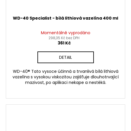
WD-40 Specialist - bílá lithiová vazelína 400 ml
Momentálně vyprodáno
298,35 Kč bez DPH
361 Kč
DETAIL
WD-40® Tato vysoce účinná a trvanlivá bílá lithiová
vazelína s vysokou viskozitou zajišťuje dlouhotrvající
mazivost, po aplikaci nekape a nestéká.