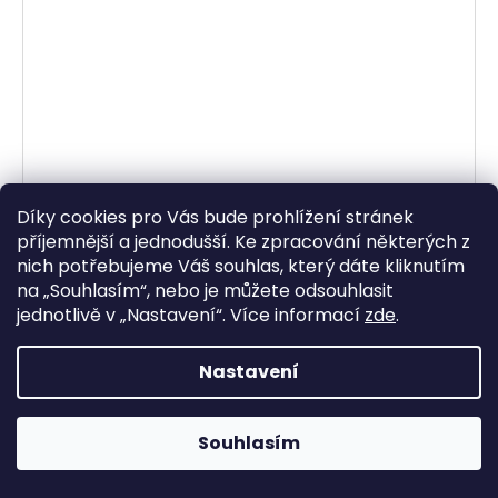
Díky cookies pro Vás bude prohlížení stránek
příjemnější a jednodušší. Ke zpracování některých z
nich potřebujeme Váš souhlas, který dáte kliknutím
na „
Souhlasím
“, nebo je můžete odsouhlasit
jednotlivě v „
Nastavení
“.
Více informací
zde
.
Nastavení
MOTUL olej pro údržbu vzduchových filtrů A2 AIR
FILTER OIL, 400 ml sprej
Skladem
Souhlasím
213,22 Kč bez DPH
258 Kč