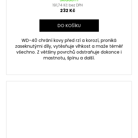
191,74 Kč bez DPH
232 Kč
DO KOŠÍKU
WD-40 chrání kovy před rzí a korozí, proniká
zaseknutými díly, vytěsňuje vlhkost a maže téměř
všechno. Z většiny povrchů odstraňuje dokonce i
mastnotu, špínu a další.