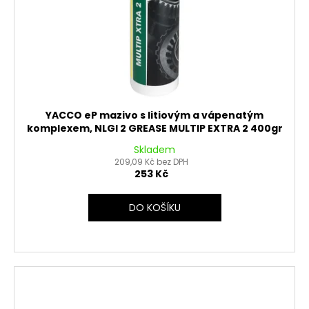
YACCO eP mazivo s litiovým a vápenatým
komplexem, NLGI 2 GREASE MULTIP EXTRA 2 400gr
Skladem
209,09 Kč bez DPH
253 Kč
DO KOŠÍKU