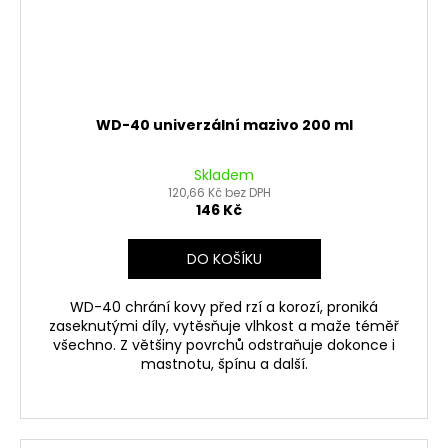
WD-40 univerzální mazivo 200 ml
Skladem
120,66 Kč bez DPH
146 Kč
DO KOŠÍKU
WD-40 chrání kovy před rzí a korozí, proniká
zaseknutými díly, vytěsňuje vlhkost a maže téměř
všechno. Z většiny povrchů odstraňuje dokonce i
mastnotu, špínu a další.