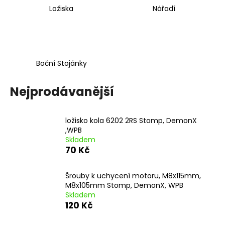
Ložiska
Nářadí
Boční Stojánky
Nejprodávanější
ložisko kola 6202 2RS Stomp, DemonX
,WPB
Skladem
70 Kč
Šrouby k uchycení motoru, M8x115mm,
M8x105mm Stomp, DemonX, WPB
Skladem
120 Kč