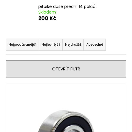
pitbike duše přední 14 palců
Skladem
200 Kč
Ř
a
Nejprodávanější
Nejlevnější
Nejdražší
Abecedně
z
e
n
OTEVŘÍT FILTR
í
p
V
r
ý
o
p
d
i
u
s
k
p
t