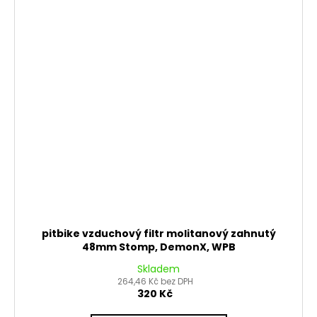
pitbike vzduchový filtr molitanový zahnutý
48mm Stomp, DemonX, WPB
Skladem
264,46 Kč bez DPH
320 Kč