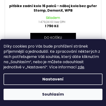
pitbike zadní kolo 16 palců - náboj kola bez gufer
Stomp, DemonX, WPB
Skladem
1 479,34 Kč bez DPH
1 790 Kč
DO KOŠÍKU
Díky cookies pro Vás bude prohlížení stránek
příjemnější a jednodušší. Ke zpracování některých z
nich potřebujeme Váš souhlas, který dáte kliknutím
na „
Souhlasím
“, nebo je můžete odsouhlasit
jednotlivě v „
Nastavení
“.
Více informací
zde
.
Nastavení
Souhlasím