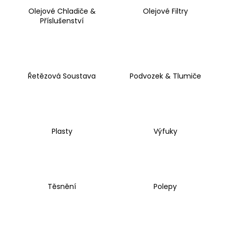
č
u
Olejové Chladiče &
Olejové Filtry
Příslušenství
j
e
m
e
Řetězová Soustava
Podvozek & Tlumiče
PITBIKE
BRZDOVÁ
PÁČKA
WPB
RACE
Plasty
Výfuky
320
Kč
Těsnění
Polepy