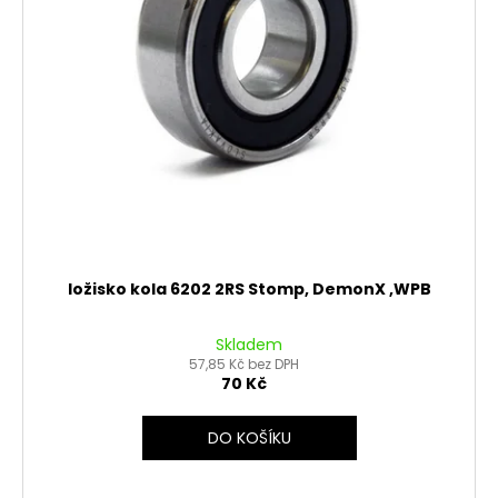
r
ů
o
d
u
k
t
ů
ložisko kola 6202 2RS Stomp, DemonX ,WPB
Skladem
57,85 Kč bez DPH
70 Kč
DO KOŠÍKU