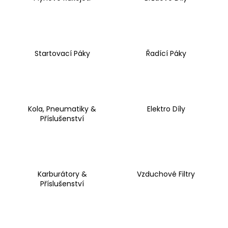
a
j
í
t
Startovací Páky
Řadící Páky
?
Kola, Pneumatiky &
Elektro Díly
HLEDAT
Příslušenství
D
o
Karburátory &
Vzduchové Filtry
p
Příslušenství
o
r
u