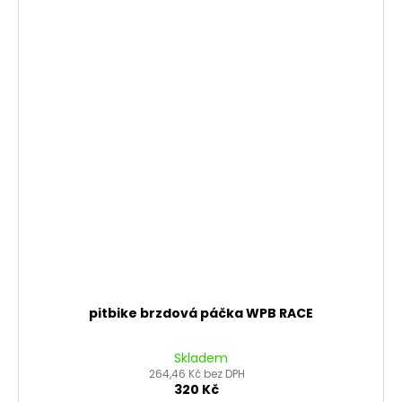
pitbike brzdová páčka WPB RACE
Skladem
264,46 Kč bez DPH
320 Kč