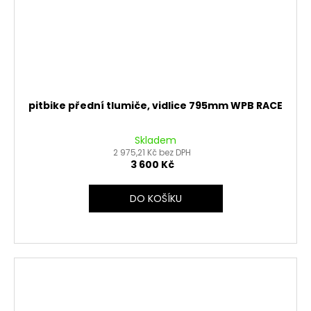
pitbike přední tlumiče, vidlice 795mm WPB RACE
Skladem
2 975,21 Kč bez DPH
3 600 Kč
DO KOŠÍKU