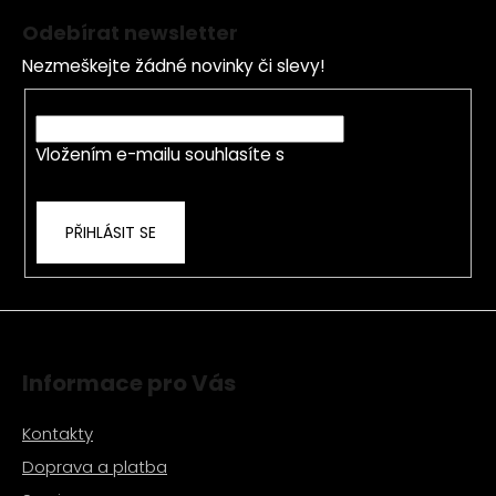
á
Odebírat newsletter
p
Nezmeškejte žádné novinky či slevy!
a
t
E-mail
í
Vložením e-mailu souhlasíte s
podmínkami
ochrany osobních údajů
PŘIHLÁSIT SE
Informace pro Vás
Kontakty
Doprava a platba