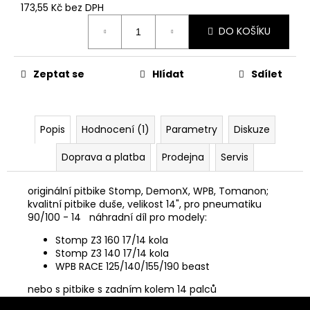
č
173,55 Kč bez DPH
u
Měrná
j
DO KOŠÍKU
cena:
e
m
Zeptat se
Hlídat
Sdílet
e
PITBIKE
Popis
Hodnocení (1)
Parametry
Diskuze
BRZDOVÁ
PÁČKA
WPB
Doprava a platba
Prodejna
Servis
RACE
320
originální pitbike Stomp, DemonX, WPB, Tomanon;
Kč
kvalitní pitbike duše, velikost 14", pro pneumatiku
90/100 - 14 náhradní díl pro modely:
Stomp Z3 160 17/14 kola
Stomp Z3 140 17/14 kola
WPB RACE 125/140/155/190 beast
nebo s pitbike s zadním kolem 14 palců
Z