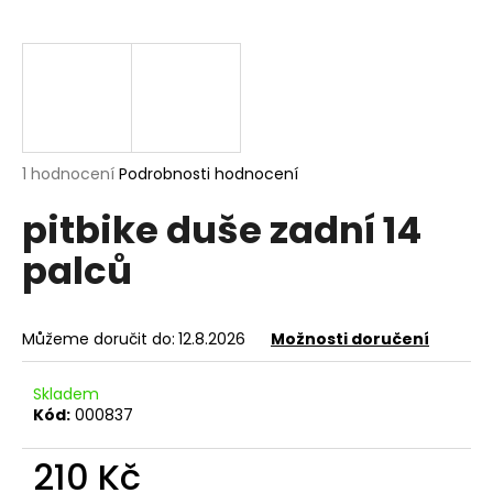
a
j
í
t
?
Průměrné
1 hodnocení
Podrobnosti hodnocení
hodnocení
pitbike duše zadní 14
produktu
je
HLEDAT
palců
5,0
z
5
hvězdiček.
Můžeme doručit do:
12.8.2026
Možnosti doručení
D
o
Skladem
p
Kód:
000837
o
r
210 Kč
u