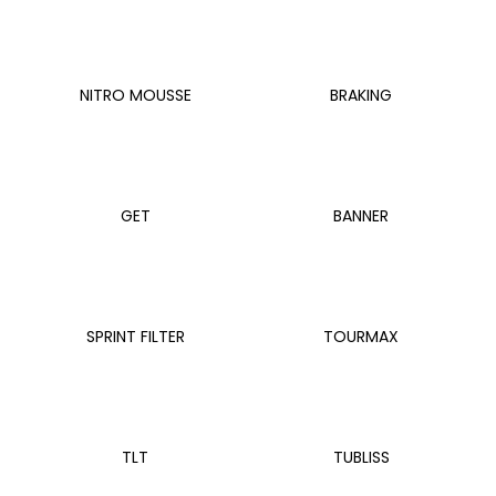
a
j
í
NITRO MOUSSE
BRAKING
t
?
GET
BANNER
HLEDAT
SPRINT FILTER
TOURMAX
D
o
p
o
r
TLT
TUBLISS
u