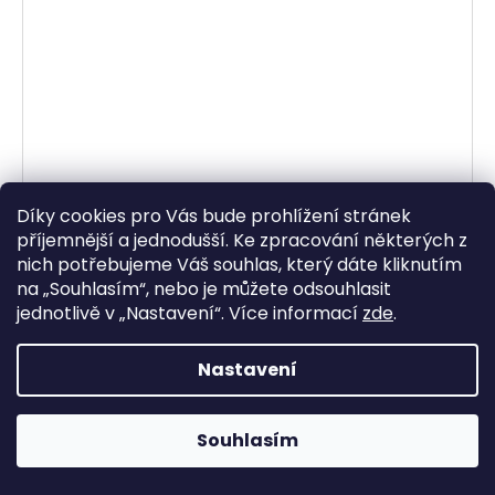
Díky cookies pro Vás bude prohlížení stránek
příjemnější a jednodušší. Ke zpracování některých z
nich potřebujeme Váš souhlas, který dáte kliknutím
na „
Souhlasím
“, nebo je můžete odsouhlasit
vzduchový filtr (Zontes), SPRINT FILTER
jednotlivě v „
Nastavení
“.
Více informací
zde
.
Skladem
Nastavení
1 800 Kč bez DPH
2 178 Kč
Souhlasím
DO KOŠÍKU