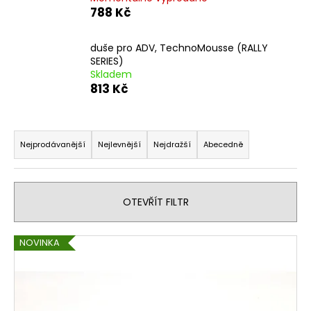
788 Kč
duše pro ADV, TechnoMousse (RALLY
SERIES)
Skladem
813 Kč
Ř
a
Nejprodávanější
Nejlevnější
Nejdražší
Abecedně
z
e
n
OTEVŘÍT FILTR
í
p
V
NOVINKA
r
ý
o
p
d
i
u