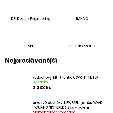
č
u
j
e
DEi Design Engineering
BANDO
m
e
MATICE
SKF
TECHNO MOUSE
KRKU
ŘÍZENÍ
VRCHNÍ
Nejprodávanější
M22X1
PITBIKE
YCF
162
vzduchový filtr (Fantic), SPRINT FILTER
Kč
Skladem
2 033 Kč
brzdové destičky, NEWFREN (směs ROAD
TOURING SINTERED) 2 ks v balení
Momentálně vyprodáno