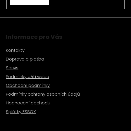
v
ý
p
i
s
Informace pro Vás
u
Kontakty
Doprava a platba
Servis
Podmínky užití webu
Obchodní podmínky
Podmínky ochrany osobních údajů
Hodnocení obchodu
Splátky ESSOX