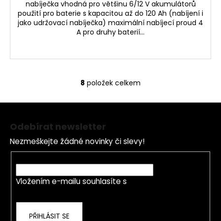
nabíječka vhodná pro většinu 6/12 V akumulátorů
použití pro baterie s kapacitou až do 120 Ah (nabíjení i
jako udržovací nabíječka) maximální nabíjecí proud 4
A pro druhy baterií...
8
položek celkem
O
v
Z
l
á
á
Odebírat newsletter
d
p
a
Nezmeškejte žádné novinky či slevy!
a
c
t
E-mail
í
í
p
Vložením e-mailu souhlasíte s
podmínkami
r
ochrany osobních údajů
v
k
PŘIHLÁSIT SE
y