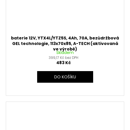
baterie 12V, YTX4L/YTZ5S, 4Ah, 70A, bezúdržbová
GEL technologie, 113x70x85, A-TECH (aktivovaná
ve výrobě)
Skladem
399,17 Kč bez DPH
483 Kč
DO KOŠÍKU