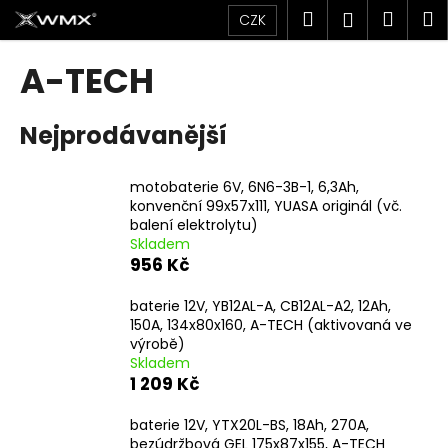
K
Přejít
Hledat
Náku
M
Přihlášen
CZK
na
o
obsah
Zpět
Zpět
košík
š
A-TECH
í
C
k
Nejprodávanější
o
p
o
motobaterie 6V, 6N6-3B-1, 6,3Ah,
konvenční 99x57x111, YUASA originál (vč.
t
balení elektrolytu)
ř
Skladem
e
956 Kč
b
baterie 12V, YB12AL-A, CB12AL-A2, 12Ah,
u
150A, 134x80x160, A-TECH (aktivovaná ve
j
výrobě)
e
Skladem
1 209 Kč
t
e
baterie 12V, YTX20L-BS, 18Ah, 270A,
n
bezúdržbová GEL 175x87x155, A-TECH