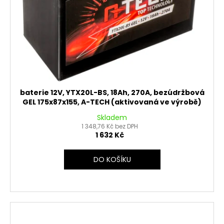
baterie 12V, YTX20L-BS, 18Ah, 270A, bezúdržbová
GEL 175x87x155, A-TECH (aktivovaná ve výrobě)
Skladem
1 348,76 Kč bez DPH
1 632 Kč
DO KOŠÍKU