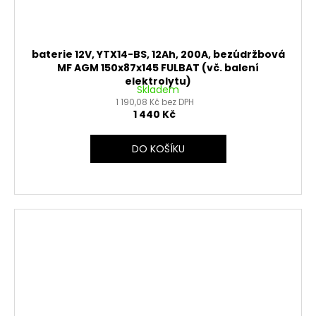
baterie 12V, YTX14-BS, 12Ah, 200A, bezúdržbová
MF AGM 150x87x145 FULBAT (vč. balení
elektrolytu)
Skladem
1 190,08 Kč bez DPH
1 440 Kč
DO KOŠÍKU