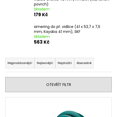
povrch)
a
Skladem
j
179 Kč
í
t
simering do př. vidlice (41 x 53,7 x 7,5
mm, Kayaba 41 mm), SKF
?
Skladem
563 Kč
Ř
HLEDAT
a
Nejprodávanější
Nejlevnější
Nejdražší
Abecedně
z
e
D
n
OTEVŘÍT FILTR
o
í
p
p
V
o
r
r
ý
o
u
p