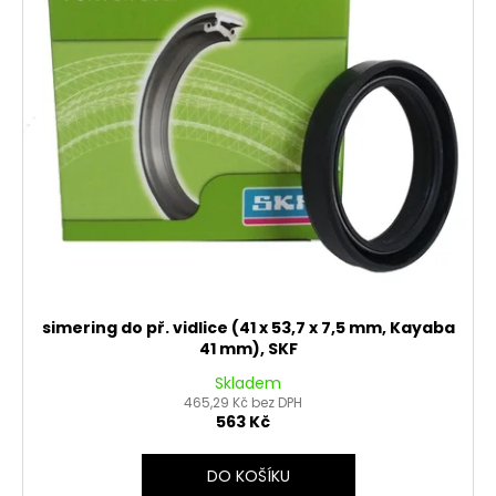
simering do př. vidlice (41 x 53,7 x 7,5 mm, Kayaba
41 mm), SKF
Skladem
465,29 Kč bez DPH
563 Kč
DO KOŠÍKU