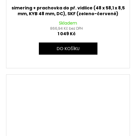
simering + prachovka do př. vidlice (48 x 58,1 x 8,5
mm, KYB 48 mm, DC), SKF (zeleno-červené)
Skladem
866,94 Kč bez DPH
1 049 Kč
DO KOŠÍKU