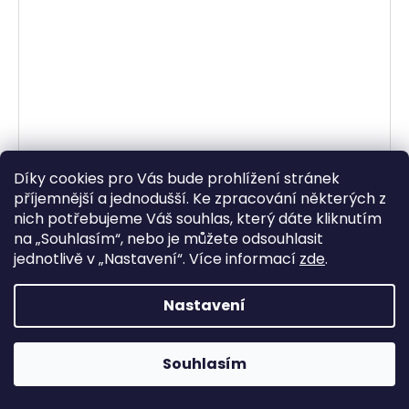
Díky cookies pro Vás bude prohlížení stránek
příjemnější a jednodušší. Ke zpracování některých z
nich potřebujeme Váš souhlas, který dáte kliknutím
náhradní sada těsnění na pístnici zd. tlumiče
na „
Souhlasím
“, nebo je můžete odsouhlasit
(WP PDS 50 mm), SKF
jednotlivě v „
Nastavení
“.
Více informací
zde
.
Skladem
314,88 Kč bez DPH
Nastavení
381 Kč
DO KOŠÍKU
Souhlasím