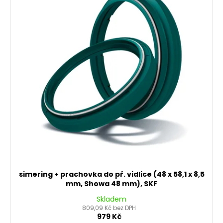
d
č
i
u
u
s
j
k
p
e
t
r
m
ů
e
o
d
u
PITBIKE
BRZDOVÁ
k
PÁČKA
t
WPB
RACE
ů
320
Kč
simering + prachovka do př. vidlice (48 x 58,1 x 8,5
mm, Showa 48 mm), SKF
Skladem
809,09 Kč bez DPH
979 Kč