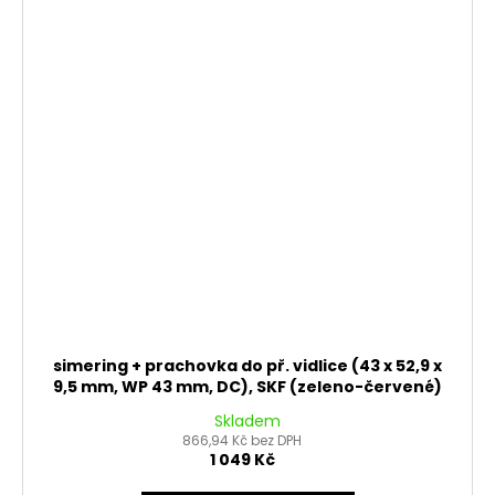
simering + prachovka do př. vidlice (43 x 52,9 x
9,5 mm, WP 43 mm, DC), SKF (zeleno-červené)
Skladem
866,94 Kč bez DPH
1 049 Kč