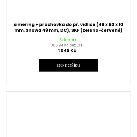
simering + prachovka do př. vidlice (49 x 60 x 10
mm, Showa 49 mm, DC), SKF (zeleno-červené)
Skladem
866,94 Kč bez DPH
1 049 Kč
DO KOŠÍKU