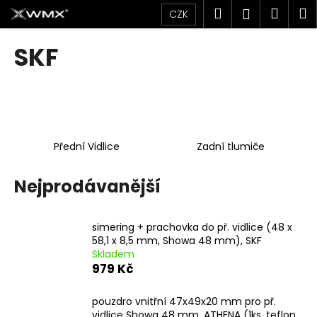
K
Přejít
Hledat
Náku
M
Přihlášen
CZK
na
o
obsah
Zpět
Zpět
košík
š
SKF
í
C
k
o
p
o
Přední Vidlice
Zadní tlumiče
t
ř
Nejprodávanější
e
b
u
simering + prachovka do př. vidlice (48 x
j
58,1 x 8,5 mm, Showa 48 mm), SKF
Skladem
e
979 Kč
t
e
pouzdro vnitřní 47x49x20 mm pro př.
n
vidlice Showa 48 mm, ATHENA (1ks, teflon