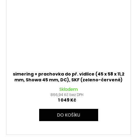
simering + prachovka do př. vidlice (45 x 58 x 11,2
mm, Showa 45 mm, DC), SKF (zeleno-červené)
Skladem
866,94 Kč bez DPH
1 049 Kč
DO KOŠÍKU