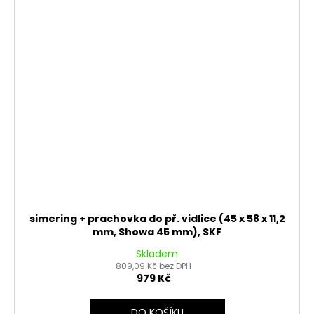
simering + prachovka do př. vidlice (45 x 58 x 11,2
mm, Showa 45 mm), SKF
Skladem
809,09 Kč bez DPH
979 Kč
DO KOŠÍKU