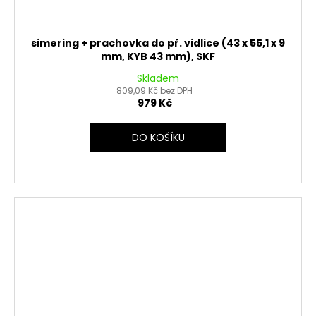
simering + prachovka do př. vidlice (43 x 55,1 x 9
mm, KYB 43 mm), SKF
Skladem
809,09 Kč bez DPH
979 Kč
DO KOŠÍKU