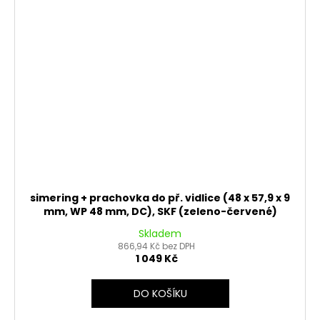
simering + prachovka do př. vidlice (48 x 57,9 x 9
mm, WP 48 mm, DC), SKF (zeleno-červené)
Skladem
866,94 Kč bez DPH
1 049 Kč
DO KOŠÍKU