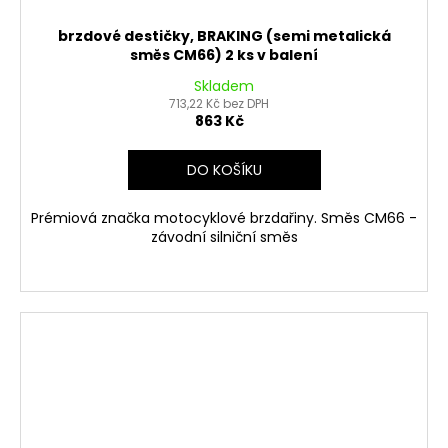
brzdové destičky, BRAKING (semi metalická
směs CM66) 2 ks v balení
Skladem
713,22 Kč bez DPH
863 Kč
DO KOŠÍKU
Prémiová značka motocyklové brzdařiny. Směs CM66 -
závodní silniční směs