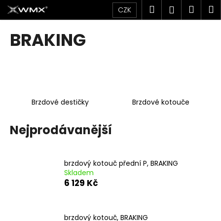
K
Přejít
Hledat
Náku
M
Přihlášen
CZK
na
o
obsah
Zpět
Zpět
košík
š
BRAKING
í
C
k
o
p
o
Brzdové destičky
Brzdové kotouče
t
ř
Nejprodávanější
e
b
u
brzdový kotouč přední P, BRAKING
j
Skladem
e
6 129 Kč
t
e
brzdový kotouč, BRAKING
n