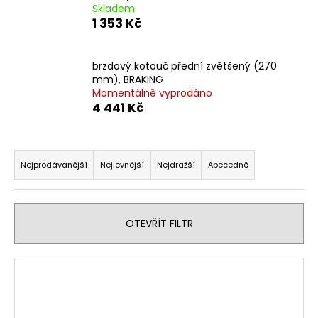
Skladem
a
1 353 Kč
j
í
brzdový kotouč přední zvětšený (270
t
mm), BRAKING
?
Momentálně vyprodáno
4 441 Kč
Ř
a
HLEDAT
Nejprodávanější
Nejlevnější
Nejdražší
Abecedně
z
e
n
D
OTEVŘÍT FILTR
í
o
p
p
V
o
r
ý
r
o
p
u
d