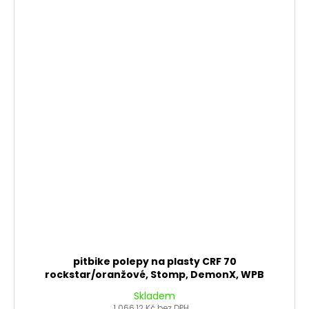
pitbike polepy na plasty CRF 70
rockstar/oranžové, Stomp, DemonX, WPB
Skladem
1 066,12 Kč bez DPH