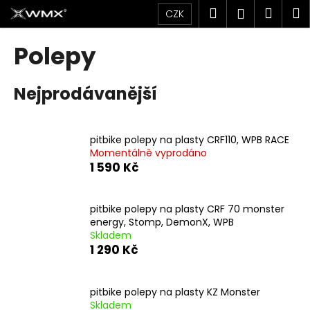
K
Přejít
Hledat
Náku
M
Přihlášen
CZK
na
o
obsah
Zpět
Zpět
košík
š
Polepy
í
C
k
Nejprodávanější
o
p
o
pitbike polepy na plasty CRF110, WPB RACE
t
Momentálně vyprodáno
ř
1 590 Kč
e
b
pitbike polepy na plasty CRF 70 monster
u
energy, Stomp, DemonX, WPB
j
Skladem
1 290 Kč
e
t
e
pitbike polepy na plasty KZ Monster
n
Skladem