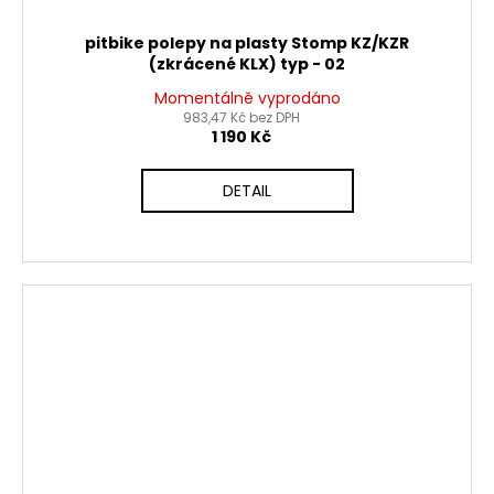
pitbike polepy na plasty Stomp KZ/KZR
(zkrácené KLX) typ - 02
Momentálně vyprodáno
983,47 Kč bez DPH
1 190 Kč
DETAIL