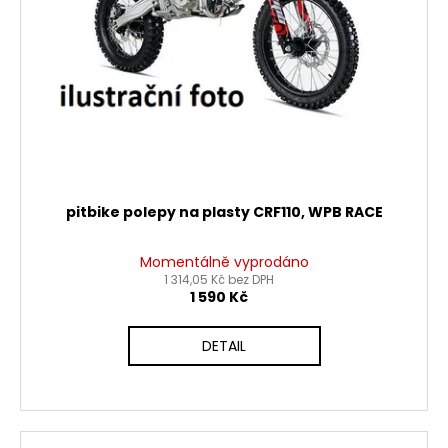
č
d
u
u
j
k
e
t
m
ů
e
PITBIKE
BRZDOVÁ
PÁČKA,
pitbike polepy na plasty CRF110, WPB RACE
SKLOPNÁ
STOMP
JUICEBOX
Momentálně vyprodáno
1 314,05 Kč bez DPH
280
1 590 Kč
Kč
DETAIL