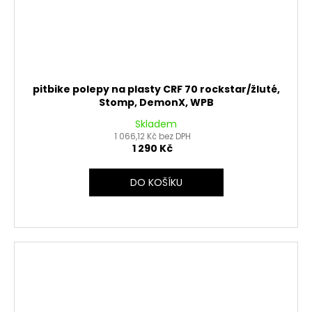
pitbike polepy na plasty CRF 70 rockstar/žluté,
Stomp, DemonX, WPB
Skladem
1 066,12 Kč bez DPH
1 290 Kč
DO KOŠÍKU