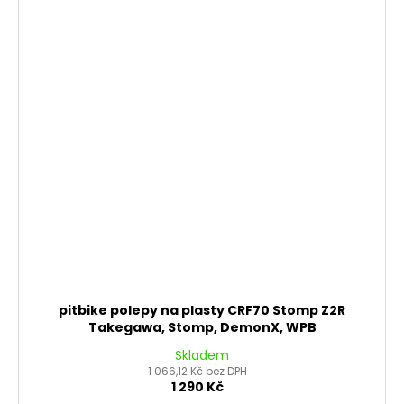
pitbike polepy na plasty CRF70 Stomp Z2R
Takegawa, Stomp, DemonX, WPB
Skladem
1 066,12 Kč bez DPH
1 290 Kč