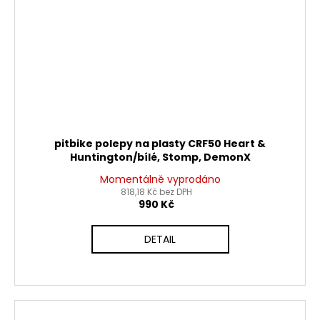
pitbike polepy na plasty CRF50 Heart &
Huntington/bílé, Stomp, DemonX
Momentálně vyprodáno
818,18 Kč bez DPH
990 Kč
DETAIL