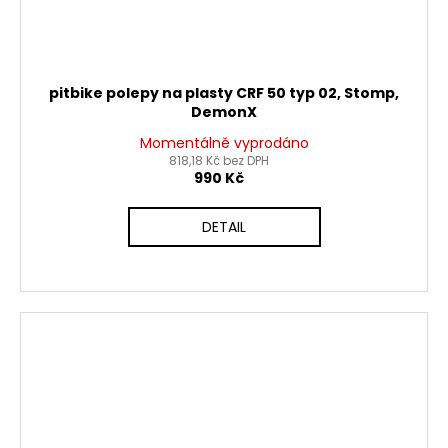
pitbike polepy na plasty CRF 50 typ 02, Stomp,
DemonX
Momentálně vyprodáno
818,18 Kč bez DPH
990 Kč
DETAIL