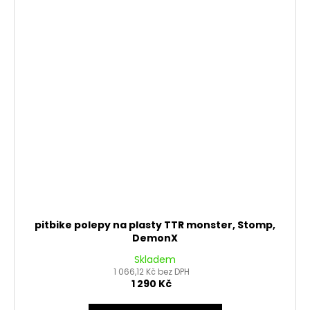
pitbike polepy na plasty TTR monster, Stomp,
DemonX
Skladem
1 066,12 Kč bez DPH
1 290 Kč