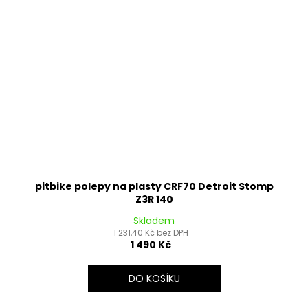
pitbike polepy na plasty CRF70 Detroit Stomp
Z3R 140
Skladem
1 231,40 Kč bez DPH
1 490 Kč
DO KOŠÍKU