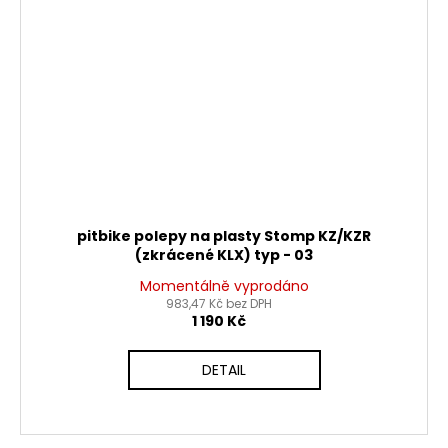
pitbike polepy na plasty Stomp KZ/KZR
(zkrácené KLX) typ - 03
Momentálně vyprodáno
983,47 Kč bez DPH
1 190 Kč
DETAIL