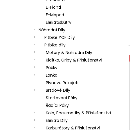
LOŽISKO KOLA 6202 2RS STOMP,
l
DEMONX ,WPB
E-Fichtl
70 Kč
E-Moped
Elektroskútry
Náhradní Díly
Pitbike YCF Díly
Pitbike díly
Motory & Náhradní Díly
Řidítka, Gripy & Příslušenství
Páčky
Lanka
Plynové Rukojeti
Brzdové Díly
Startovací Páky
Řadící Páky
Kola, Pneumatiky & Příslušenství
Elektro Díly
Karburátory & Příslušenství