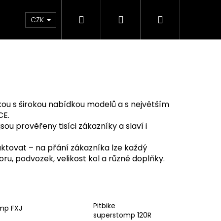
Hledat
Přihlášení
Nákupní
e & Maziva
Příslušenství
Dárkové Poukaz
CZK
košík
kou s širokou nabídkou modelů a s největším
CE.
jsou prověřeny tisíci zákazníky a slaví i
aktovat – na přání zákazníka lze každý
ru, podvozek, velikost kol a různé doplňky.
Následující
Pitbike
omp FXJ
superstomp 120R