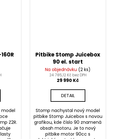
-160R
Pitbike Stomp Juicebox
90 el. start
Na objednávku
(2 ks)
H
24 785,12 Kč bez DPH
29 990 Kč
DETAIL
ý model
Stomp nachystal nový model
upce
pitbike Stomp Juicebox s novou
omp Z2R.
grafikou, kde číslo 90 znamená
ačuje
obsah motoru. Je to nový
lasty
pitbike motor 90cc s