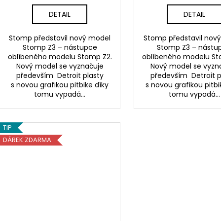
DETAIL
DETAIL
Stomp představil nový model
Stomp představil nov
Stomp Z3 – nástupce
Stomp Z3 – nástu
oblíbeného modelu Stomp Z2.
oblíbeného modelu St
Nový model se vyznačuje
Nový model se vyzn
především Detroit plasty
především Detroit p
s novou grafikou pitbike díky
s novou grafikou pitbi
tomu vypadá...
tomu vypadá...
TIP
DÁREK ZDARMA