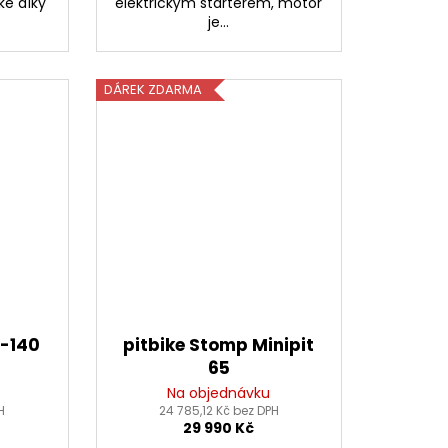
ke díky
elektrickým startérem, motor
je...
DÁREK ZDARMA
3-140
pitbike Stomp Minipit
65
Na objednávku
H
24 785,12 Kč bez DPH
29 990 Kč