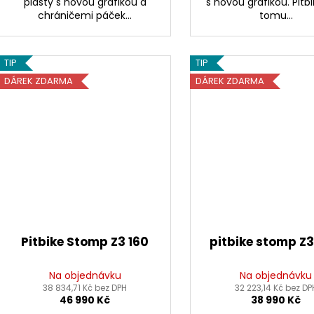
plasty s novou grafikou a
s novou grafikou. Pitbi
chráničemi páček...
tomu...
TIP
TIP
DÁREK ZDARMA
DÁREK ZDARMA
Pitbike Stomp Z3 160
pitbike stomp Z
Na objednávku
Na objednávku
38 834,71 Kč bez DPH
32 223,14 Kč bez DP
46 990 Kč
38 990 Kč