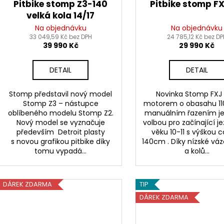
Pitbike stomp Z3-140
Pitbike stomp FX
t
velká kola 14/17
ů
Na objednávku
Na objednávku
33 049,59 Kč bez DPH
24 785,12 Kč bez DP
39 990 Kč
29 990 Kč
DETAIL
DETAIL
Stomp představil nový model
Novinka Stomp FXJ 1
Stomp Z3 – nástupce
motorem o obasahu 1
oblíbeného modelu Stomp Z2.
manuálním řazením je 
Nový model se vyznačuje
volbou pro začínající j
především Detroit plasty
věku 10-11 s výškou 
s novou grafikou pitbike díky
140cm . Díky nízské vá
tomu vypadá...
a kolů...
DÁREK ZDARMA
TIP
DÁREK ZDARMA