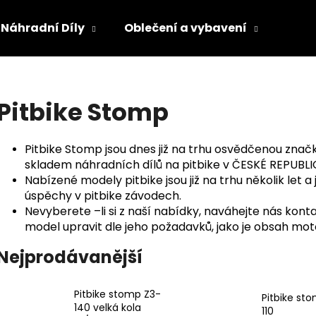
Náhradní Díly
Oblečení a vybavení
Olej
Co potřebujete najít?
Pitbike Stomp
HLEDAT
Pitbike Stomp jsou dnes již na trhu osvědčenou znač
skladem náhradních dílů na pitbike v ČESKÉ REPUBLI
Nabízené modely pitbike jsou již na trhu několik let a 
Doporučujeme
úspěchy v pitbike závodech.
Nevyberete –li si z naší nabídky, naváhejte nás kont
model upravit dle jeho požadavků, jako je obsah moto
Nejprodávanější
Pitbike stomp Z3-
Pitbike st
140 velká kola
110