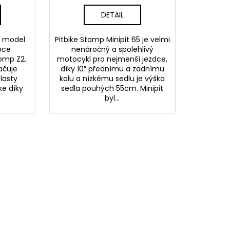
DETAIL
ý model
Pitbike Stomp Minipit 65 je velmi
pce
nenáročný a spolehlivý
omp Z2.
motocykl pro nejmenší jezdce,
ačuje
díky 10″ přednímu a zadnímu
lasty
kolu a nízkému sedlu je výška
ke díky
sedla pouhých 55cm. Minipit
byl...