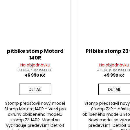
pitbike stomp Motard
Pitbike stomp Z3
140R
Na objednávku
Na objednávku
38 834,71 Kč bez DPH
41 314,05 Kč bez DP
46 990 Kč
49 990 Kč
DETAIL
DETAIL
Stomp představil nový model
Stomp představil nov
Stomp Motard 140R - Verzi pro
Stomp Z3R – nást
okruhy oblíbeného modelu
oblíbeného modelu St
stomp Z3 140R. Model se
Nový model se vyzn
vyznačuje především Detroit
především Detroit p