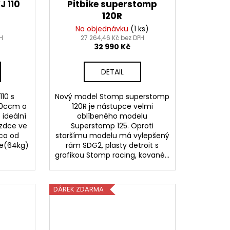
J 110
Pitbike superstomp
120R
Na objednávku
(1 ks)
H
27 264,46 Kč bez DPH
32 990 Kč
DETAIL
10 s
Nový model Stomp superstomp
10ccm a
120R je nástupce velmi
ideální
oblíbeného modelu
ezdce ve
Superstomp 125. Oproti
cca od
staršímu modelu má vylepšený
ze(64kg)
rám SDG2, plasty detroit s
grafikou Stomp racing, kované...
DÁREK ZDARMA