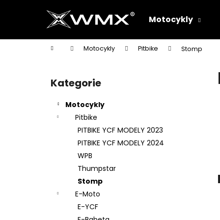
K
Přejít
na
o
Motocykly
obsah
Zpět
Zpět
š
do
do
í
Domů
Motocykly
Pitbike
Stomp
k
obchodu
obchodu
P
o
Kategorie
Přeskočit
s
kategorie
t
Motocykly
r
Pitbike
a
PITBIKE YCF MODELY 2023
n
PITBIKE YCF MODELY 2024
n
WPB
í
Thumpstar
p
Stomp
a
E-Moto
n
E-YCF
e
E-Babeta