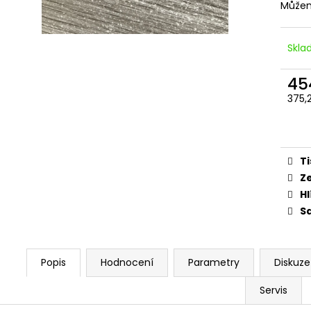
PITBIKE SPOJKOVÉ LANKO 94CM, VÝSUV
ŠROUBY K UCHY
Můžem
6CM STOMP, DEMONX ,WPB
M8X115MM, M8X
DEMONX, WPB
180 Kč
120 Kč
Skl
45
375,
Měr
cena
Ti
Z
Hl
Sd
Popis
Hodnocení
Parametry
Diskuze
Servis