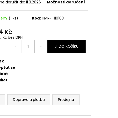
CENÍ MOTORU,
e doručit do:
11.8.2026
Možnosti doručení
105MM STOMP,
adem
(1 ks)
Kód:
HMRP-110163
4 Kč
21 Kč bez DPH
ná
DO KOŠÍKU
:
sk
eptat se
ídat
ílet
Doprava a platba
Prodejna