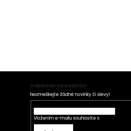
Z
á
Odebírat newsletter
p
Nezmeškejte žádné novinky či slevy!
a
t
E-mail
í
Vložením e-mailu souhlasíte s
podmínkami o