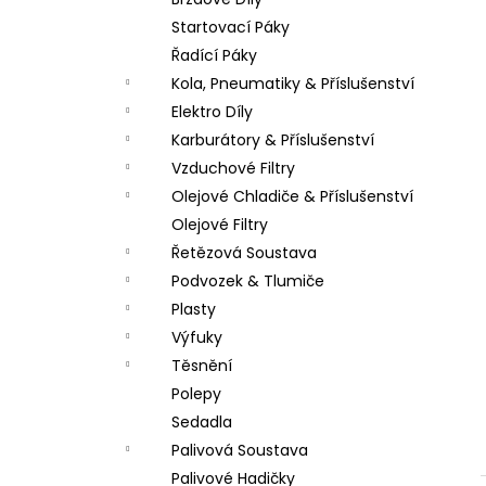
PITBIKE DUŠE PŘEDNÍ 14 PALCŮ
l
Startovací Páky
200 Kč
Řadící Páky
Kola, Pneumatiky & Příslušenství
Elektro Díly
Karburátory & Příslušenství
Vzduchové Filtry
Olejové Chladiče & Příslušenství
Olejové Filtry
Řetězová Soustava
Podvozek & Tlumiče
Plasty
Výfuky
Těsnění
Polepy
Sedadla
Palivová Soustava
Palivové Hadičky