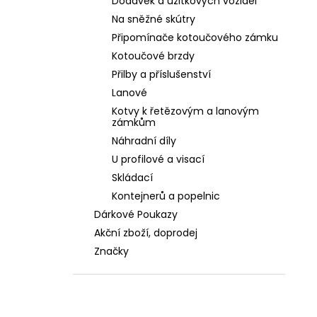
Dodávek a užitkových vozidel
Na sněžné skútry
Připomínače kotoučového zámku
Kotoučové brzdy
Přilby a příslušenství
Lanové
Kotvy k řetězovým a lanovým
zámkům
Náhradní díly
U profilové a visací
Skládací
Kontejnerů a popelnic
Dárkové Poukazy
Akční zboží, doprodej
Značky