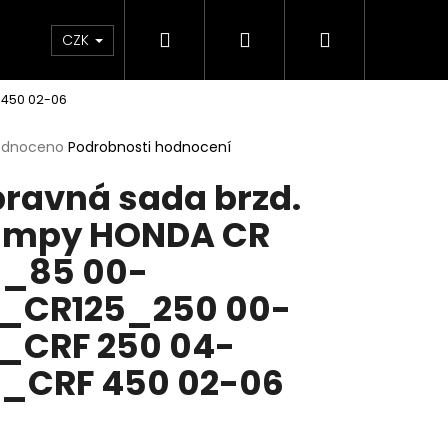
Hledat
Přihlášení
Nákupní
e & Maziva
Příslušenství
Dárkové Poukaz
CZK
 450 02-06
košík
rné
odnoceno
Podrobnosti hodnocení
cení
ravná sada brzd.
ktu
umpy HONDA CR
_85 00-
ček.
_CR125_250 00-
_CRF 250 04-
_CRF 450 02-06
Následující