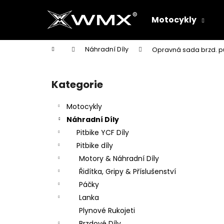
K
Přejít
na
o
Motocykly
obsah
Zpět
Zpět
š
do
do
í
Domů
Náhradní Díly
Opravná sada brzd. 
k
obchodu
obchodu
P
o
Kategorie
Přeskočit
s
kategorie
t
Motocykly
r
Náhradní Díly
a
Pitbike YCF Díly
n
Pitbike díly
n
Motory & Náhradní Díly
í
Řidítka, Gripy & Příslušenství
p
Páčky
a
Lanka
n
Plynové Rukojeti
e
Brzdové Díly