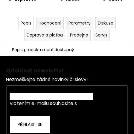
č
u
j
e
Popis
Hodnocení
Parametry
Diskuze
m
e
Doprava a platba
Prodejna
Servis
Popis produktu není dostupný
LOŽISKO
KOLA
Z
6202
á
2RS
Odebírat newsletter
STOMP,
p
DEMONX
Nezmeškejte žádné novinky či slevy!
a
,WPB
t
70
E-mail
Kč
í
Vložením e-mailu souhlasíte s
podmínkami
ochrany osobních údajů
PŘIHLÁSIT SE