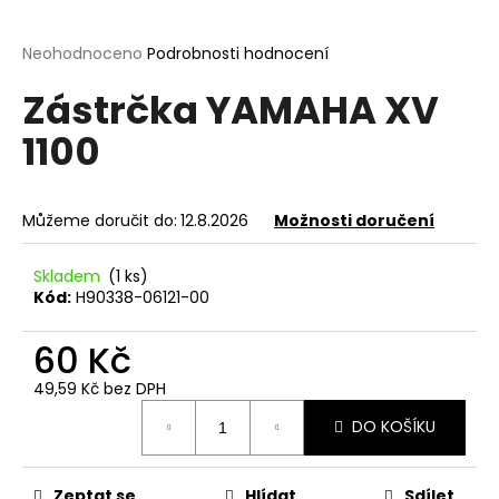
a
j
Průměrné
Neohodnoceno
Podrobnosti hodnocení
hodnocení
í
Zástrčka YAMAHA XV
produktu
t
je
1100
?
0,0
z
5
hvězdiček.
Můžeme doručit do:
12.8.2026
Možnosti doručení
HLEDAT
Skladem
(1 ks)
Kód:
H90338-06121-00
60 Kč
D
o
49,59 Kč bez DPH
p
Měrná
o
DO KOŠÍKU
cena:
r
u
Zeptat se
Hlídat
Sdílet