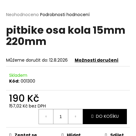
a
j
Průměrné
Neohodnoceno
Podrobnosti hodnocení
hodnocení
í
pitbike osa kola 15mm
produktu
t
je
220mm
?
0,0
z
5
hvězdiček.
Můžeme doručit do:
12.8.2026
Možnosti doručení
HLEDAT
Skladem
Kód:
001300
190 Kč
D
o
157,02 Kč bez DPH
p
Měrná
o
DO KOŠÍKU
cena:
r
u
Zeptat se
Hlídat
Sdílet