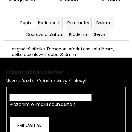
č
u
j
e
Popis
Hodnocení
Parametry
Diskuze
m
e
Doprava a platba
Prodejna
Servis
originální pitbike Tomanon; přední osa kola 15mm,
PITBIKE
délka bez hlavy šroubu 220mm
PŘEDNÍ
Z
TLUMIČE,
VIDLICE
á
795MM
Odebírat newsletter
p
WPB
RACE
Nezmeškejte žádné novinky či slevy!
a
3
t
E-mail
600
í
Kč
Vložením e-mailu souhlasíte s
podmínkami
ochrany osobních údajů
PŘIHLÁSIT SE