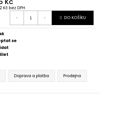
5 Kč
CENÍ MOTORU,
105MM STOMP,
12 Kč bez DPH
ná
DO KOŠÍKU
:
sk
eptat se
ídat
ílet
Doprava a platba
Prodejna