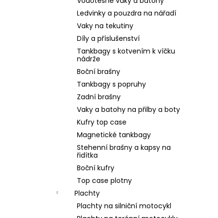
Vodotěsné vaky a batohy
Ledvinky a pouzdra na nářadí
Vaky na tekutiny
Díly a příslušenství
Tankbagy s kotvením k víčku
nádrže
Boční brašny
Tankbagy s popruhy
Zadní brašny
Vaky a batohy na přilby a boty
Kufry top case
Magnetické tankbagy
Stehenní brašny a kapsy na
řidítka
Boční kufry
Top case plotny
Plachty
Plachty na silniční motocykl