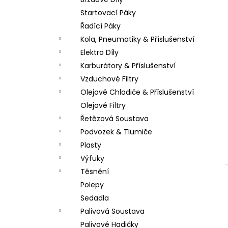
PITBIKE DUŠE PŘEDNÍ 14 PALCŮ
l
Startovací Páky
200 Kč
Řadící Páky
Kola, Pneumatiky & Příslušenství
Elektro Díly
Karburátory & Příslušenství
Vzduchové Filtry
Olejové Chladiče & Příslušenství
Olejové Filtry
Řetězová Soustava
Podvozek & Tlumiče
Plasty
Výfuky
Těsnění
Polepy
Sedadla
Palivová Soustava
Palivové Hadičky