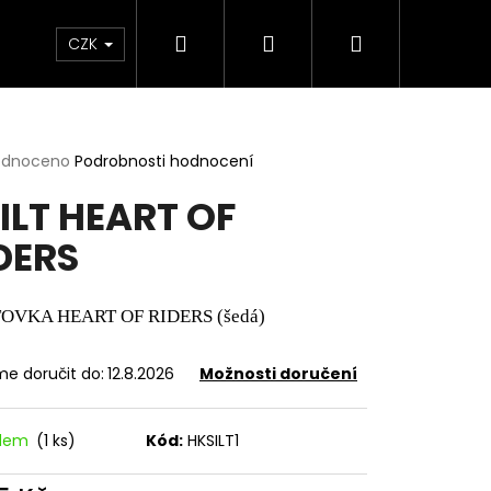
Hledat
Přihlášení
Nákupní
e & Maziva
Příslušenství
Dárkové Poukaz
CZK
košík
rné
odnoceno
Podrobnosti hodnocení
cení
ILT HEART OF
ktu
DERS
ček.
TOVKA HEART OF RIDERS (šedá)
e doručit do:
12.8.2026
Možnosti doručení
Následující
adem
(1 ks)
Kód:
HKSILT1