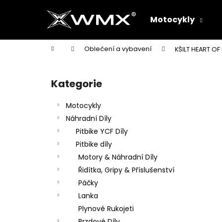
K
Přejít
na
o
Motocykly
obsah
Zpět
Zpět
š
do
do
í
Domů
Oblečení a vybavení
KŠILT HEART OF
k
obchodu
obchodu
P
o
Kategorie
Přeskočit
s
kategorie
t
Motocykly
r
Náhradní Díly
a
Pitbike YCF Díly
n
Pitbike díly
n
Motory & Náhradní Díly
í
Řidítka, Gripy & Příslušenství
p
Páčky
a
Lanka
n
Plynové Rukojeti
e
Brzdové Díly