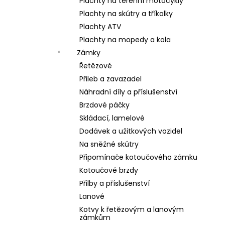
Plachty na terénní motocykly
Plachty na skútry a tříkolky
Plachty ATV
Plachty na mopedy a kola
Zámky
Řetězové
Přileb a zavazadel
Náhradní díly a příslušenství
Brzdové páčky
Skládací, lamelové
Dodávek a užitkových vozidel
Na sněžné skútry
Připomínače kotoučového zámku
Kotoučové brzdy
Přilby a příslušenství
Lanové
Kotvy k řetězovým a lanovým
zámkům