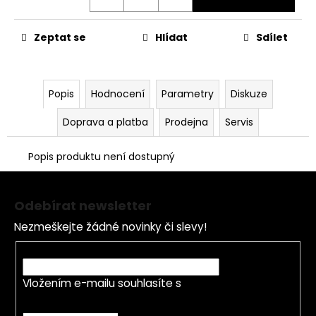
č
u
j
Zeptat se
Hlídat
Sdílet
e
m
e
Popis
Hodnocení
Parametry
Diskuze
OPRAVNÁ
Doprava a platba
Prodejna
Servis
SADA
BRZDOVÉHO
TŘMENU
Popis produktu není dostupný
PITBIKE
Z
YCF
á
135
Odebírat newsletter
Kč
p
Nezmeškejte žádné novinky či slevy!
a
t
E-mail
í
Vložením e-mailu souhlasíte s
podmínkami
ochrany osobních údajů