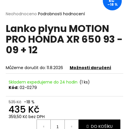
KČ
–18 %
a
j
Průměrné
Neohodnoceno
Podrobnosti hodnocení
hodnocení
í
Lanko plynu MOTION
produktu
t
je
PRO HONDA XR 650 93 -
?
0,0
z
09 + 12
5
hvězdiček.
HLEDAT
Můžeme doručit do:
11.8.2026
Možnosti doručení
Skladem expedujeme do 24 hodin
(1 ks)
Kód:
02-0279
D
o
535 Kč
–18 %
p
435 Kč
o
r
359,50 Kč bez DPH
Měrná
u
DO KOŠÍKU
cena: