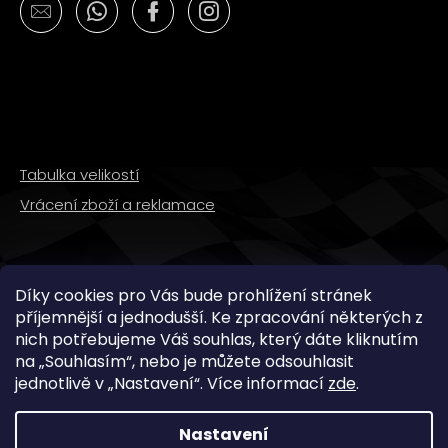
č
u
j
e
m
e
MATICE
Tabulka velikostí
KRKU
Vrácení zboží a reklamace
ŘÍZENÍ
VRCHNÍ
M22X1
PITBIKE
YCF
SLEDUJTE NÁS
Díky cookies pro Vás bude prohlížení stránek
162
příjemnější a jednodušší. Ke zpracování některých z
Kč
nich potřebujeme Váš souhlas, který dáte kliknutím
na „
Souhlasím
“, nebo je můžete odsouhlasit
jednotlivě v „
Nastavení
“.
Více informací
zde
.
Nastavení