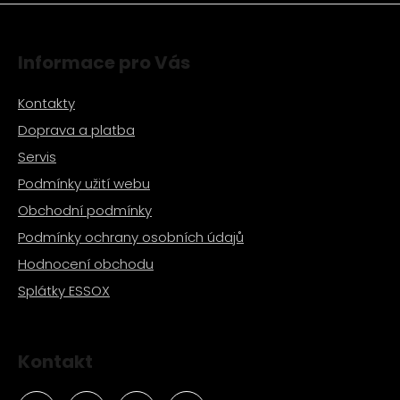
a
j
Informace pro Vás
í
t
Kontakty
?
Doprava a platba
Servis
Podmínky užití webu
HLEDAT
Obchodní podmínky
Podmínky ochrany osobních údajů
Hodnocení obchodu
D
Splátky ESSOX
o
p
o
Kontakt
r
u