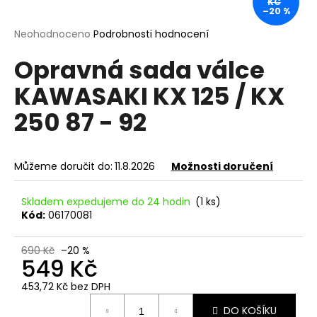
KČ
–20 %
a
j
Průměrné
Neohodnoceno
Podrobnosti hodnocení
hodnocení
í
Opravná sada válce
produktu
t
je
KAWASAKI KX 125 / KX
?
0,0
z
250 87 - 92
5
hvězdiček.
HLEDAT
Můžeme doručit do:
11.8.2026
Možnosti doručení
Skladem expedujeme do 24 hodin
(1 ks)
Kód:
06170081
D
o
690 Kč
–20 %
p
549 Kč
o
r
453,72 Kč bez DPH
Měrná
u
DO KOŠÍKU
cena: