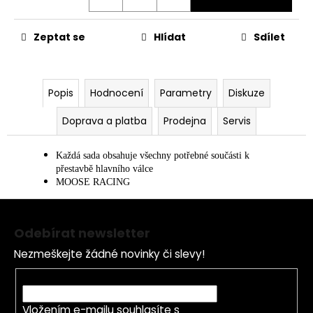
č
u
j
Zeptat se
Hlídat
Sdílet
e
m
e
Popis
Hodnocení
Parametry
Diskuze
LOŽISKO
Doprava a platba
Prodejna
Servis
KOLA
6202
2RS
Každá sada obsahuje všechny potřebné součásti k
STOMP,
přestavbě hlavního válce
DEMONX
MOOSE RACING
,WPB
Z
70
á
Kč
Odebírat newsletter
p
Nezmeškejte žádné novinky či slevy!
a
t
E-mail
í
Vložením e-mailu souhlasíte s
podmínkami