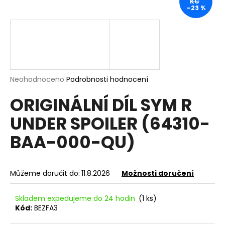
KČ
–23 %
a
j
í
t
?
Průměrné
Neohodnoceno
Podrobnosti hodnocení
hodnocení
ORIGINÁLNÍ DÍL SYM R
produktu
je
HLEDAT
UNDER SPOILER (64310-
0,0
z
BAA-000-QU)
5
hvězdiček.
D
o
Můžeme doručit do:
11.8.2026
Možnosti doručení
p
o
Skladem expedujeme do 24 hodin
(1 ks)
r
Kód:
BEZFA3
u