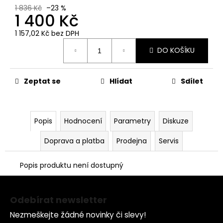
č
1 836 Kč
–23 %
u
1 400 Kč
j
e
1 157,02 Kč bez DPH
Měrná
m
DO KOŠÍKU
cena:
e
Zeptat se
Hlídat
Sdílet
KLÍČ
NA
SPOJKU
A
ODSTŘEDIVKU
Popis
Hodnocení
Parametry
Diskuze
349
Kč
Doprava a platba
Prodejna
Servis
Popis produktu není dostupný
Z
á
Odebírat newsletter
p
Nezmeškejte žádné novinky či slevy!
a