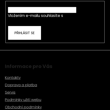
t
E-mail
í
Vložením e-mailu souhlasíte s
podmínkami
ochrany osobních údajů
PŘIHLÁSIT SE
Informace pro Vás
Kontakty
Doprava a platba
Servis
Podmínky užití webu
Obchodní podmínky