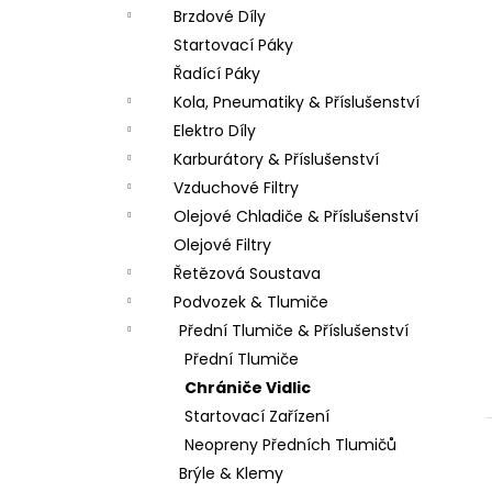
e
PITBIKE DUŠE PŘEDNÍ 14 PALCŮ
Brzdové Díly
l
200 Kč
Startovací Páky
Řadící Páky
Kola, Pneumatiky & Příslušenství
Elektro Díly
Karburátory & Příslušenství
Vzduchové Filtry
Olejové Chladiče & Příslušenství
Olejové Filtry
Řetězová Soustava
Podvozek & Tlumiče
Přední Tlumiče & Příslušenství
Přední Tlumiče
Chrániče Vidlic
Startovací Zařízení
Neopreny Předních Tlumičů
Brýle & Klemy