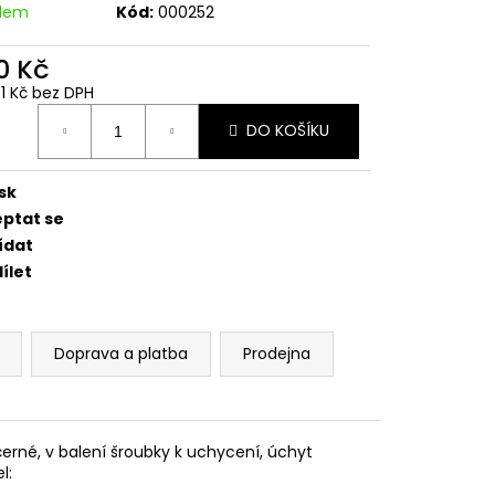
CENÍ MOTORU,
adem
Kód:
000252
105MM STOMP,
0 Kč
31 Kč bez DPH
ná
DO KOŠÍKU
:
sk
eptat se
ídat
ílet
Doprava a platba
Prodejna
černé, v balení šroubky k uchycení, úchyt
l: