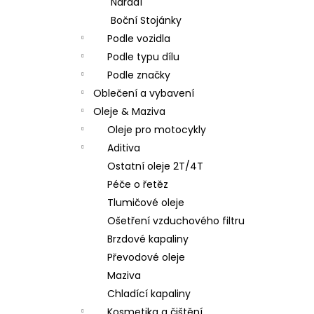
Nářadí
Boční Stojánky
Podle vozidla
Podle typu dílu
Podle značky
Oblečení a vybavení
Oleje & Maziva
Oleje pro motocykly
Aditiva
Ostatní oleje 2T/4T
Péče o řetěz
Tlumičové oleje
Ošetření vzduchového filtru
Brzdové kapaliny
Převodové oleje
Maziva
Chladící kapaliny
Kosmetika a čištění