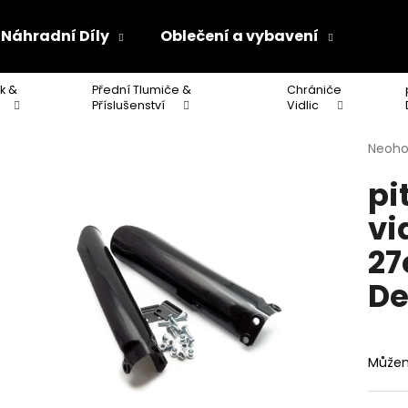
Náhradní Díly
Oblečení a vybavení
Olej
k &
Přední Tlumiče &
Chrániče
Co potřebujete najít?
Příslušenství
Vidlic
Průmě
Neoh
hodno
HLEDAT
pi
produ
je
vi
0,0
z
Doporučujeme
27
5
hvězdi
D
Můžem