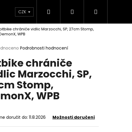
Hledat
Přihlášení
Nákupní
e & Maziva
Příslušenství
Dárkové Poukaz
CZK
pitbike chrániče vidlic Marzocchi, SP, 27cm Stomp,
košík
DemonX, WPB
rné
odnoceno
Podrobnosti hodnocení
cení
tbike chrániče
ktu
dlic Marzocchi, SP,
cm Stomp,
ček.
emonX, WPB
e doručit do:
11.8.2026
Možnosti doručení
Následující