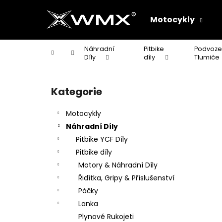
K
Přejít
na
o
Motocykly
obsah
Zpět
Zpět
š
do
do
í
Náhradní
Pitbike
Podvoze
Domů
k
obchodu
obchodu
Díly
díly
Tlumiče
P
o
Kategorie
Přeskočit
s
kategorie
t
Motocykly
r
Náhradní Díly
a
Pitbike YCF Díly
n
Pitbike díly
n
Motory & Náhradní Díly
í
Řidítka, Gripy & Příslušenství
p
Páčky
a
Lanka
n
Plynové Rukojeti