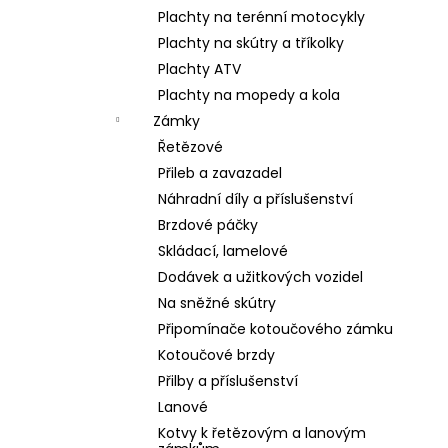
Plachty na terénní motocykly
Plachty na skútry a tříkolky
Plachty ATV
Plachty na mopedy a kola
Zámky
Řetězové
Přileb a zavazadel
Náhradní díly a příslušenství
Brzdové páčky
Skládací, lamelové
Dodávek a užitkových vozidel
Na sněžné skútry
Připomínače kotoučového zámku
Kotoučové brzdy
Přilby a příslušenství
Lanové
Kotvy k řetězovým a lanovým