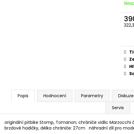
PITBIKE SPOJKOVÉ LANKO 94CM, VÝSUV
ŠROUBY K UCHY
Skl
6CM STOMP, DEMONX ,WPB
M8X115MM, M8X
DEMONX, WPB
180 Kč
39
120 Kč
322,
Měr
cena
Ti
Z
Hl
Sd
Popis
Hodnocení
Parametry
Diskuze
Servis
originální pitbike Stomp, Tomanon; chrániče vidlic Marzocchi 
brzdové hadičky, délka chrániče: 27cm náhradní díl pro mode