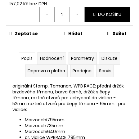
č
157,02 Kč bez DPH
u
Měrná
j
DO KOŠÍKU
cena:
e
m
Zeptat se
Hlídat
Sdílet
e
ŠROUBY
K
Popis
Hodnocení
Parametry
Diskuze
UCHYCENÍ
MOTORU,
Doprava a platba
Prodejna
Servis
M8X115MM,
M8X105MM
STOMP,
originální Stomp, Tomanon, WPB RACE; přední držák
DEMONX,
brzdového třmenu, barva černá, držák s čepy
WPB
třmenu, rozteč otvorů pro uchycení do vidlice -
120
52mm rozteč otvorů pro čepy třmenu - 65mm pro
Kč
vidlice:
Marzocchi795mm
Marzocch735mm
Marzocchi640mm
př. vidlice WPBRACE 795mm