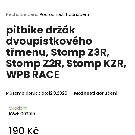
a
j
Průměrné
Neohodnoceno
Podrobnosti hodnocení
hodnocení
í
pitbike držák
produktu
t
je
dvoupístkového
?
0,0
z
třmenu, Stomp Z3R,
5
hvězdiček.
Stomp Z2R, Stomp KZR,
HLEDAT
WPB RACE
Můžeme doručit do:
12.8.2026
Možnosti doručení
D
o
Skladem
p
Kód:
002010
o
r
190 Kč
u