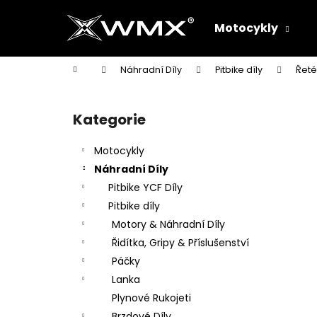
K
Přejít
na
o
Motocykly
obsah
Zpět
Zpět
š
do
do
í
Domů
Náhradní Díly
Pitbike díly
Řetě
k
obchodu
obchodu
P
o
Kategorie
Přeskočit
s
kategorie
t
Motocykly
r
Náhradní Díly
a
Pitbike YCF Díly
n
Pitbike díly
n
Motory & Náhradní Díly
í
Řidítka, Gripy & Příslušenství
p
Páčky
a
Lanka
n
Plynové Rukojeti
e
Brzdové Díly