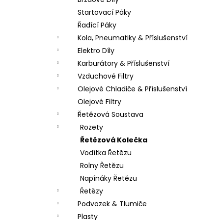
PITBIKE DUŠE PŘEDNÍ 14 PALCŮ
l
Startovací Páky
200 Kč
Řadící Páky
Kola, Pneumatiky & Příslušenství
Elektro Díly
Karburátory & Příslušenství
Vzduchové Filtry
Olejové Chladiče & Příslušenství
Olejové Filtry
Řetězová Soustava
Rozety
Řetězová Kolečka
Vodítka Řetězu
Rolny Řetězu
Napínáky Řetězu
Řetězy
Podvozek & Tlumiče
Plasty