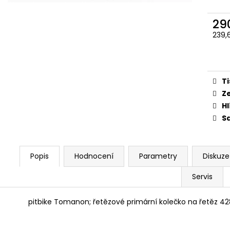
PITBIKE SPOJKOVÉ LANKO 94CM, VÝSUV
ŠROUBY K UCHY
6CM STOMP, DEMONX ,WPB
M8X115MM, M8X
DEMONX, WPB
29
180 Kč
120 Kč
239,
Měr
cena
Ti
Z
Hl
Sd
Popis
Hodnocení
Parametry
Diskuze
Servis
pitbike Tomanon; řetězové primární kolečko na řetěz 428