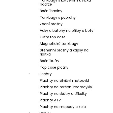
Tankbagy s kotvením k víčku
nádrže
Boční brašny
Tankbagy s popruhy
Zadní brašny
Vaky a batohy na přilby a boty
Kufry top case
Magnetické tankbagy
Stehenní brašny a kapsy na
řidítka
Boční kufry
Top case plotny
Plachty
Plachty na silniční motocykl
Plachty na terénní motocykly
Plachty na skútry a tříkolky
Plachty ATV
Plachty na mopedy a kola