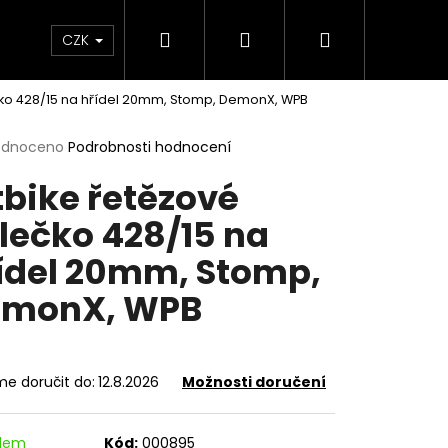
Hledat
Přihlášení
Nákupní
e & Maziva
Příslušenství
Dárkové Poukaz
CZK
čko 428/15 na hřídel 20mm, Stomp, DemonX, WPB
košík
rné
odnoceno
Podrobnosti hodnocení
cení
tbike řetězové
ktu
lečko 428/15 na
ídel 20mm, Stomp,
ček.
emonX, WPB
e doručit do:
12.8.2026
Možnosti doručení
Následující
adem
Kód:
000895