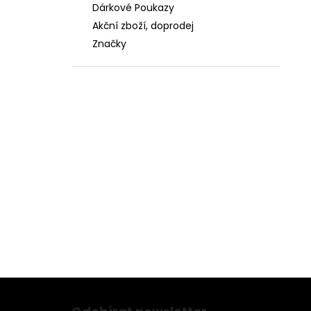
Dárkové Poukazy
Akční zboží, doprodej
Značky
Z
á