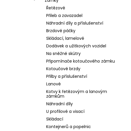
Zámky
Řetězové
Přileb a zavazadel
Náhradní díly a příslušenství
Brzdové páčky
Skládací, lamelové
Dodávek a užitkových vozidel
Na sněžné skútry
Připomínače kotoučového zámku
Kotoučové brzdy
Přilby a příslušenství
Lanové
Kotvy k řetězovým a lanovým
zámkům
Náhradní díly
U profilové a visací
Skládací
Kontejnerů a popelnic