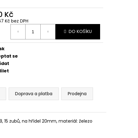
CENÍ MOTORU,
105MM STOMP,
0 Kč
67 Kč bez DPH
ná
DO KOŠÍKU
:
sk
eptat se
ídat
ílet
Doprava a platba
Prodejna
, 15 zubů, na hřídel 20mm, materiál: železo