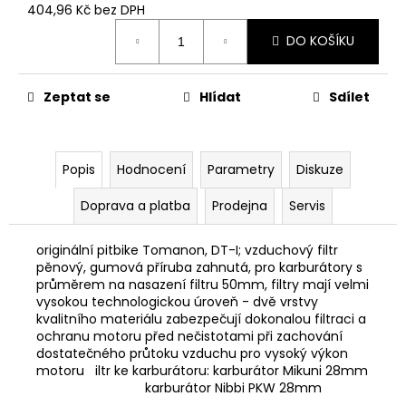
č
404,96 Kč bez DPH
u
Měrná
j
DO KOŠÍKU
cena:
e
m
Zeptat se
Hlídat
Sdílet
e
PITBIKE
Popis
Hodnocení
Parametry
Diskuze
BRZDOVÁ
PÁČKA
WPB
Doprava a platba
Prodejna
Servis
RACE
320
originální pitbike Tomanon, DT-I; vzduchový filtr
Kč
pěnový, gumová příruba zahnutá, pro karburátory s
průměrem na nasazení filtru 50mm, filtry mají velmi
vysokou technologickou úroveň - dvě vrstvy
kvalitního materiálu zabezpečují dokonalou filtraci a
ochranu motoru před nečistotami při zachování
dostatečného průtoku vzduchu pro vysoký výkon
motoru iltr ke karburátoru: karburátor Mikuni 28mm
karburátor Nibbi PKW 28mm