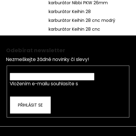
karburátor Nibbi PKW 26mm
karburátor Keihin 28
karburátor Keihin 28 cnc modrý
karburátor Keihin 28 cnc
Z
á
Odebírat newsletter
p
Nezmeškejte žádné novinky či slevy!
a
t
E-mail
í
Vložením e-mailu souhlasíte s
podmínkami
ochrany osobních údajů
PŘIHLÁSIT SE