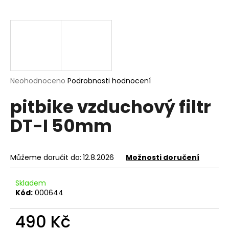
a
j
í
t
?
Průměrné
Neohodnoceno
Podrobnosti hodnocení
hodnocení
pitbike vzduchový filtr
produktu
je
HLEDAT
DT-I 50mm
0,0
z
5
hvězdiček.
Můžeme doručit do:
12.8.2026
Možnosti doručení
D
o
Skladem
p
Kód:
000644
o
r
490 Kč
u