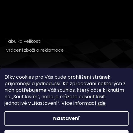
Tabulka velikostí
Vrácení zboží a reklamace
SLEDUJTE NÁS
Díky cookies pro Vás bude prohlížení stránek
příjemnější a jednodušší. Ke zpracování některých z
nich potřebujeme Váš souhlas, který dáte kliknutím
na „
Souhlasím
“, nebo je můžete odsouhlasit
jednotlivě v „
Nastavení
“.
Více informací
zde
.
Nastavení
Copyright 2026
WMX STORE
. Všechna práva
vyhrazena.