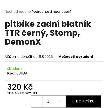
a
j
Průměrné
Neohodnoceno
Podrobnosti hodnocení
hodnocení
í
pitbike zadní blatník
produktu
t
je
TTR černý, Stomp,
?
0,0
z
DemonX
5
hvězdiček.
HLEDAT
Můžeme doručit do:
11.8.2026
Možnosti doručení
Skladem
Kód:
001189
D
o
320 Kč
p
o
264,46 Kč bez DPH
r
Měrná
DO KOŠÍKU
cena:
u