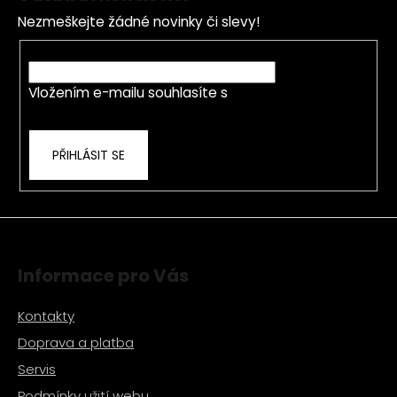
p
Nezmeškejte žádné novinky či slevy!
a
t
E-mail
í
Vložením e-mailu souhlasíte s
podmínkami
ochrany osobních údajů
PŘIHLÁSIT SE
Informace pro Vás
Kontakty
Doprava a platba
Servis
Podmínky užití webu