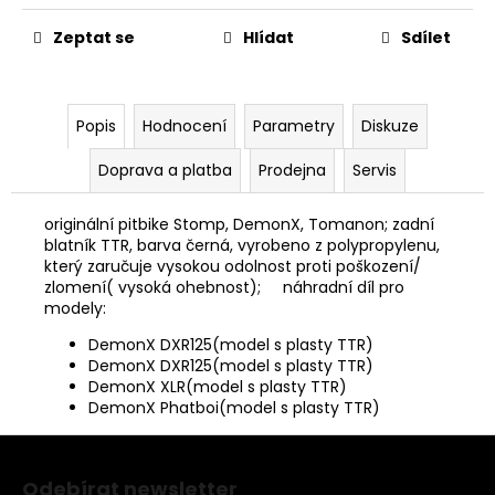
č
u
Zeptat se
Hlídat
Sdílet
j
e
m
e
Popis
Hodnocení
Parametry
Diskuze
Doprava a platba
Prodejna
Servis
PITBIKE
PŘEDNÍ
originální pitbike Stomp, DemonX, Tomanon; zadní
TLUMIČE,
VIDLICE
blatník TTR, barva černá, vyrobeno z polypropylenu,
795MM
který zaručuje vysokou odolnost proti poškození/
WPB
zlomení( vysoká ohebnost); náhradní díl pro
RACE
modely:
3
DemonX DXR125(model s plasty TTR)
600
DemonX DXR125(model s plasty TTR)
Kč
DemonX XLR(model s plasty TTR)
DemonX Phatboi(model s plasty TTR)
Z
á
Odebírat newsletter