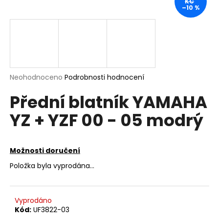
KČ
–10 %
a
j
í
t
?
Průměrné
Neohodnoceno
Podrobnosti hodnocení
hodnocení
Přední blatník YAMAHA
produktu
je
HLEDAT
YZ + YZF 00 - 05 modrý
0,0
z
5
hvězdiček.
Možnosti doručení
D
o
Položka byla vyprodána…
p
o
r
Vyprodáno
u
Kód:
UF3822-03