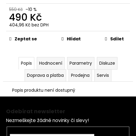
č
u
550 Kč
–10 %
j
490 Kč
e
404,96 Kč bez DPH
m
Měrná
e
cena:
Zeptat se
Hlídat
Sdílet
LOŽISKO
KOLA
6202
Popis
Hodnocení
Parametry
Diskuze
2RS
STOMP,
Doprava a platba
Prodejna
Servis
DEMONX
,WPB
Popis produktu není dostupný
70
Kč
Z
á
Odebírat newsletter
p
Nezmeškejte žádné novinky či slevy!
a
t
E-mail