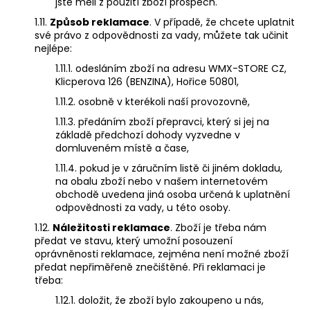
jste měli z použití zboží prospěch.
1.11.
Způsob reklamace
. V případě, že chcete uplatnit
své právo z odpovědnosti za vady, můžete tak učinit
nejlépe:
1.11.1. odesláním zboží na adresu WMX-STORE CZ,
Klicperova 126 (BENZINA), Hořice 50801,
1.11.2. osobně v kterékoli naší provozovně,
1.11.3. předáním zboží přepravci, který si jej na
základě předchozí dohody vyzvedne v
domluveném místě a čase,
1.11.4. pokud je v záručním listě či jiném dokladu,
na obalu zboží nebo v našem internetovém
obchodě uvedena jiná osoba určená k uplatnění
odpovědnosti za vady, u této osoby.
1.12.
Náležitosti reklamace
. Zboží je třeba nám
předat ve stavu, který umožní posouzení
oprávněnosti reklamace, zejména není možné zboží
předat nepřiměřeně znečištěné. Při reklamaci je
třeba:
1.12.1. doložit, že zboží bylo zakoupeno u nás,