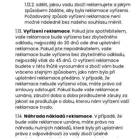
1.12.2. sdělit, jakou vadu zboží reklamujete a jakým
způsobem žádáte, aby byla reklamace vyřízena.
Požadovaný způsob vyřízení reklamace není
možné následně bez našeho souhlasu měnit.
1.13.
Vyřízení reklamace
. Pokud jste spotřebitelem,
vaše reklamace bude vyřízena bez zbytečného
odkladu, nejpozději do 30 dnů ode dne uplatnění
reklamace. Pokud jste nepodnikatelem, vaše
reklamace bude vyřízena bez zbytečného odkladu,
nejpozději však do 45 dnů. O vyřízení reklamace
budete v této lhůtě vyrozuměni a zboží vám bude
vráceno stejným způsobem, jako nám bylo při
uplatnění reklamace předáno. V případě, že
reklamace nebude vyřízena včas, máte právo od
smlouvy odstoupit. Pokud bude vaše reklamace
uznána, záruční doba a doba prodloužené záruky za
jakost se prodlužuje o dobu, kterou nám vyřízení vaší
reklamace trvalo.
1.14.
Náhrada nákladů reklamace
. V případě, že
bude vaše reklamace uznána, máte právo na
náhradu nutných nákladů, které byly při uplatnění
práva z odpovědnosti za vady zboží účelně