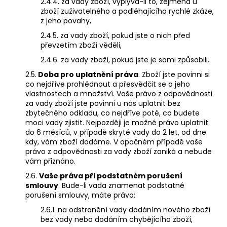
2.4.4. za vady zboží, vyplývá-li to, zejména u
zboží zuživatelného a podléhajícího rychlé zkáze,
z jeho povahy,
2.4.5. za vady zboží, pokud jste o nich před
převzetím zboží věděli,
2.4.6. za vady zboží, pokud jste je sami způsobili.
2.5.
Doba pro uplatnění práva
. Zboží jste povinni si
co nejdříve prohlédnout a přesvědčit se o jeho
vlastnostech a množství. Vaše právo z odpovědnosti
za vady zboží jste povinni u nás uplatnit bez
zbytečného odkladu, co nejdříve poté, co budete
moci vady zjistit. Nejpozději je možné právo uplatnit
do 6 měsíců, v případě skryté vady do 2 let, od dne
kdy, vám zboží dodáme. V opačném případě vaše
právo z odpovědnosti za vady zboží zaniká a nebude
vám přiznáno.
2.6.
Vaše práva při podstatném porušení
smlouvy
. Bude-li vada znamenat podstatné
porušení smlouvy, máte právo:
2.6.1. na odstranění vady dodáním nového zboží
bez vady nebo dodáním chybějícího zboží,