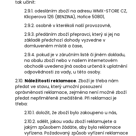
tak učinit:
2.9.1. odesláním zboží na adresu WMX-STORE CZ,
Klicperova 126 (BENZINA), Hořice 50801,
2.9.2. osobně v kterékoli naší provozovně,
2.9.3. předáním zboží přepravci, který si jej na
základě předchozí dohody vyzvedne v
domluveném místě a čase,
2.9.4. pokud je v záručním listě či jiném dokladu,
na obalu zboží nebo v našem internetovém
obchodě uvedena jiná osoba určená k uplatnění
odpovědnosti za vady, u této osoby.
2.10.
Náležitosti reklamace
. Zboží je třeba nám
předat ve stavu, který umožní posouzení
oprávněnosti reklamace, zejména není možné zboží
předat nepřiměřeně znečištěné. Při reklamaci je
třeba:
2.10.1. doložit, že zboží bylo zakoupeno u nás,
2.10.2. sdělit, jakou vadu zboží reklamujete a
jakým způsobem žádáte, aby byla reklamace
vyřízena. Požadovaný způsob vyřízení reklamace