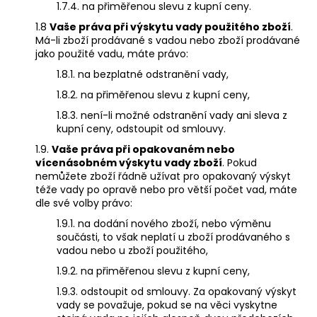
1.7.4. na přiměřenou slevu z kupní ceny.
1.8
Vaše práva při výskytu vady použitého zboží
.
Má-li zboží prodávané s vadou nebo zboží prodávané
jako použité vadu, máte právo:
1.8.1. na bezplatné odstranění vady,
1.8.2. na přiměřenou slevu z kupní ceny,
1.8.3. není-li možné odstranění vady ani sleva z
kupní ceny, odstoupit od smlouvy.
1.9.
Vaše práva při opakovaném nebo
vícenásobném výskytu vady zboží
. Pokud
nemůžete zboží řádně užívat pro opakovaný výskyt
téže vady po opravě nebo pro větší počet vad, máte
dle své volby právo:
1.9.1. na dodání nového zboží, nebo výměnu
součásti, to však neplatí u zboží prodávaného s
vadou nebo u zboží použitého,
1.9.2. na přiměřenou slevu z kupní ceny,
1.9.3. odstoupit od smlouvy. Za opakovaný výskyt
vady se považuje, pokud se na věci vyskytne