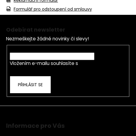
Reklamační formulář
Formulář pro odstoupení od smlouvy
Z
á
Odebírat newsletter
p
Nezmeškejte žádné novinky či slevy!
a
t
E-mail
í
Vložením e-mailu souhlasíte s
podmínkami
ochrany osobních údajů
PŘIHLÁSIT SE
Informace pro Vás