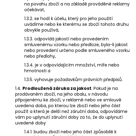
na povahu zboží a na základě prováděné reklamy
a
očekávat,
j
1.3.2. se hodí k účelu, který pro jeho použití
í
uvádíme nebo ke kterému se zboží tohoto druhu
t
obvykle používá,
?
1.3.3. odpovídá jakostí nebo provedením
smluvenému vzorku nebo předloze, byla-li jakost
nebo provedení určeno podle smluveného vzorku
nebo předlohy,
1.3.4. je v odpovídajícím množství, míře nebo
HLEDAT
hmotnosti a
1.3.5. vyhovuje požadavkům právních předpisů.
1.4.
Prodloužená záruka za jakost
. Pokud je na
prodávaném zboží, na jeho obalu, v návodu
D
připojenému ke zboží, v reklamě nebo ve smlouvě
o
uvedena doba, po kterou lze zboží nebo jeho část
p
použít a která je delší než záruční doba, odpovídáme
o
vám po uplynutí záruční doby za to, že do uplynutí
r
uvedené doby
u
1.4.1. budou zboží nebo jeho část způsobilé k