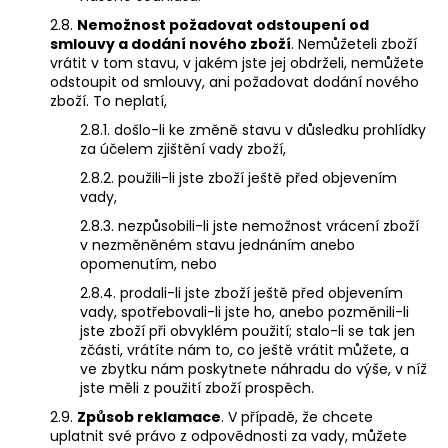
2.8.
Nemožnost požadovat odstoupení od
smlouvy a dodání nového zboží
. Nemůžeteli zboží
vrátit v tom stavu, v jakém jste jej obdrželi, nemůžete
odstoupit od smlouvy, ani požadovat dodání nového
zboží. To neplatí,
2.8.1. došlo-li ke změně stavu v důsledku prohlídky
za účelem zjištění vady zboží,
2.8.2. použili-li jste zboží ještě před objevením
vady,
2.8.3. nezpůsobili-li jste nemožnost vrácení zboží
v nezměněném stavu jednáním anebo
opomenutím, nebo
2.8.4. prodali-li jste zboží ještě před objevením
vady, spotřebovali-li jste ho, anebo pozměnili-li
jste zboží při obvyklém použití; stalo-li se tak jen
zčásti, vrátíte nám to, co ještě vrátit můžete, a
ve zbytku nám poskytnete náhradu do výše, v níž
jste měli z použití zboží prospěch.
2.9.
Způsob reklamace
. V případě, že chcete
uplatnit své právo z odpovědnosti za vady, můžete