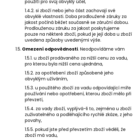
č
použití pro svůj obvyklý účel,
u
1.4.2. si zboží nebo jeho část zachovají své
j
obvyklé vlastnosti. Doba prodloužené záruky za
e
jakost počíná běžet současně se záruční dobou.
m
Prodlouženou záruku za jakost poskytujeme
e
pouze na některé zboží, pokud je její doba u zboží
uvedena způsoby uvedenými výše.
1.5.
Omezení odpovědnosti
. Neodpovídáme vám
SEŘIZOVACÍ
ŠROUBEK
1.5.1. u zboží prodávaného za nižší cenu za vadu,
VAHADLA
pro kterou byla nižší cena ujednána,
VENTILU
1.5.2. za opotřebení zboží způsobené jeho
PRO
obvyklým užíváním,
MOTOR
GN,
1.5.3. u použitého zboží za vadu odpovídající míře
LIFAN,
používání nebo opotřebení, kterou zboží mělo při
YX,
převzetí,
ZONGSHEN
90
1.5.4. za vady zboží, vyplývá-li to, zejména u zboží
Kč
zuživatelného a podléhajícího rychlé zkáze, z jeho
povahy,
1.5.5. pokud jste před převzetím zboží věděli, že
zboží má vadu,