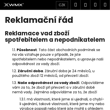
K
Přejít
Hledat
Náku
M
Přihlášen
CZK
na
o
obsah
Zpět
Zpět
košík
š
Reklamační řád
í
C
k
Reklamace vad zboží
o
spotřebitelem a nepodnikatelem
p
o
1.1.
Působnost
. Tato část obchodních podmínek se
t
na vás vztahuje pouze v případě, že jste
ř
spotřebitelem nebo nepodnikatelem, a upravuje naši
e
odpovědnost za vady zboží.
b
1.2.
Záruční doba
. Záruční doba je 24 měsíců, u
použitého zboží 12 měsíců, od převzetí zboží.
u
j
1.3.
Naše odpovědnost za vady zboží
. Odpovídáme
vám za to, že zboží při převzetí a v záruční době
e
nemá vady. Zejména odpovídáme za to, že zboží
t
1.3.1. má vlastnosti, které jsme si ujednali, a chybí-
e
li ujednání, takové vlastnosti, které jsme my nebo
n
výrobce popsali nebo které jste mohli s ohledem