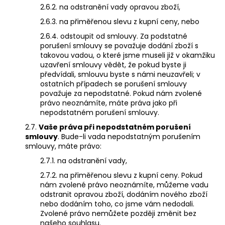
2.6.2. na odstranění vady opravou zboží,
2.6.3. na přiměřenou slevu z kupní ceny, nebo
2.6.4. odstoupit od smlouvy. Za podstatné
porušení smlouvy se považuje dodání zboží s
takovou vadou, o které jsme museli již v okamžiku
uzavření smlouvy vědět, že pokud byste ji
předvídali, smlouvu byste s námi neuzavřeli; v
ostatních případech se porušení smlouvy
považuje za nepodstatné. Pokud nám zvolené
právo neoznámíte, máte práva jako při
nepodstatném porušení smlouvy.
2.7.
Vaše práva při nepodstatném porušení
smlouvy
. Bude-li vada nepodstatným porušením
smlouvy, máte právo:
2.7.1. na odstranění vady,
2.7.2. na přiměřenou slevu z kupní ceny. Pokud
nám zvolené právo neoznámíte, můžeme vadu
odstranit opravou zboží, dodáním nového zboží
nebo dodáním toho, co jsme vám nedodali.
Zvolené právo nemůžete později změnit bez
našeho souhlasu.