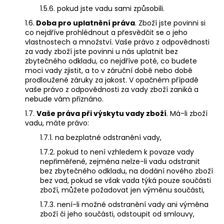
1.5.6. pokud jste vadu sami způsobili.
1.6.
Doba pro uplatnění práva
. Zboží jste povinni si
co nejdříve prohlédnout a přesvědčit se o jeho
vlastnostech a množství. Vaše právo z odpovědnosti
za vady zboží jste povinni u nás uplatnit bez
zbytečného odkladu, co nejdříve poté, co budete
moci vady zjistit, a to v záruční době nebo době
prodloužené záruky za jakost. V opačném případě
vaše právo z odpovědnosti za vady zboží zaniká a
nebude vám přiznáno.
1.7.
Vaše práva při výskytu vady zboží
. Má-li zboží
vadu, máte právo:
1.7.1. na bezplatné odstranění vady,
1.7.2. pokud to není vzhledem k povaze vady
nepřiměřené, zejména nelze-li vadu odstranit
bez zbytečného odkladu, na dodání nového zboží
bez vad, pokud se však vada týká pouze součásti
zboží, můžete požadovat jen výměnu součásti,
1.7.3. není-li možné odstranění vady ani výměna
zboží či jeho součásti, odstoupit od smlouvy,