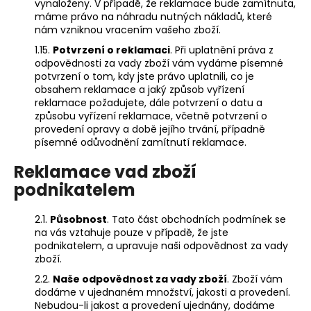
vynaloženy. V případě, že reklamace bude zamítnuta,
máme právo na náhradu nutných nákladů, které
nám vzniknou vracením vašeho zboží.
1.15.
Potvrzení o reklamaci
. Při uplatnění práva z
odpovědnosti za vady zboží vám vydáme písemné
potvrzení o tom, kdy jste právo uplatnili, co je
obsahem reklamace a jaký způsob vyřízení
reklamace požadujete, dále potvrzení o datu a
způsobu vyřízení reklamace, včetně potvrzení o
provedení opravy a době jejího trvání, případně
písemné odůvodnění zamítnutí reklamace.
Reklamace vad zboží
podnikatelem
2.1.
Působnost
. Tato část obchodních podmínek se
na vás vztahuje pouze v případě, že jste
podnikatelem, a upravuje naši odpovědnost za vady
zboží.
2.2.
Naše odpovědnost za vady zboží
. Zboží vám
dodáme v ujednaném množství, jakosti a provedení.
Nebudou-li jakost a provedení ujednány, dodáme