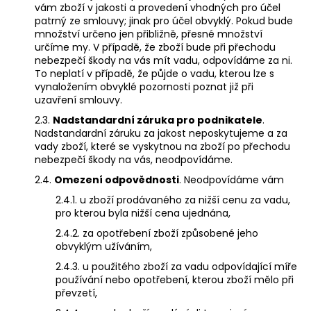
vám zboží v jakosti a provedení vhodných pro účel
patrný ze smlouvy; jinak pro účel obvyklý. Pokud bude
množství určeno jen přibližně, přesné množství
určíme my. V případě, že zboží bude při přechodu
nebezpečí škody na vás mít vadu, odpovídáme za ni.
To neplatí v případě, že půjde o vadu, kterou lze s
vynaložením obvyklé pozornosti poznat již při
uzavření smlouvy.
2.3.
Nadstandardní záruka pro podnikatele
.
Nadstandardní záruku za jakost neposkytujeme a za
vady zboží, které se vyskytnou na zboží po přechodu
nebezpečí škody na vás, neodpovídáme.
2.4.
Omezení odpovědnosti
. Neodpovídáme vám
2.4.1. u zboží prodávaného za nižší cenu za vadu,
pro kterou byla nižší cena ujednána,
2.4.2. za opotřebení zboží způsobené jeho
obvyklým užíváním,
2.4.3. u použitého zboží za vadu odpovídající míře
používání nebo opotřebení, kterou zboží mělo při
převzetí,