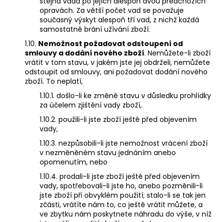
stejná vada po jejích alespoň dvou předchozích
opravách. Za větší počet vad se považuje
současný výskyt alespoň tří vad, z nichž každá
samostatně brání užívání zboží.
1.10.
Nemožnost požadovat odstoupení od
smlouvy a dodání nového zboží
. Nemůžete-li zboží
vrátit v tom stavu, v jakém jste jej obdrželi, nemůžete
odstoupit od smlouvy, ani požadovat dodání nového
zboží. To neplatí,
1.10.1. došlo-li ke změně stavu v důsledku prohlídky
za účelem zjištění vady zboží,
1.10.2. použili-li jste zboží ještě před objevením
vady,
1.10.3. nezpůsobili-li jste nemožnost vrácení zboží
v nezměněném stavu jednáním anebo
opomenutím, nebo
1.10.4. prodali-li jste zboží ještě před objevením
vady, spotřebovali-li jste ho, anebo pozměnili-li
jste zboží při obvyklém použití; stalo-li se tak jen
zčásti, vrátíte nám to, co ještě vrátit můžete, a
ve zbytku nám poskytnete náhradu do výše, v níž