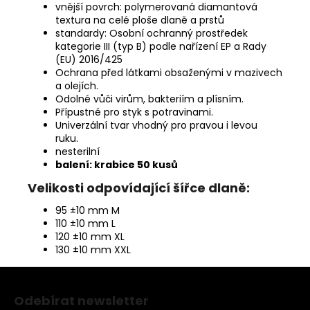
vnější povrch: polymerovaná diamantová
textura na celé ploše dlaně a prstů
standardy: Osobní ochranný prostředek
kategorie III (typ B) podle nařízení EP a Rady
(EU) 2016/425
Ochrana před látkami obsaženými v mazivech
a olejích.
Odolné vůči virům, bakteriím a plísním.
Přípustné pro styk s potravinami.
Univerzální tvar vhodný pro pravou i levou
ruku.
nesterilní
balení: krabice 50 kusů
Velikosti odpovídající šířce dlaně:
95 ±10 mm M
110 ±10 mm L
120 ±10 mm XL
130 ±10 mm XXL
Z
á
Odebírat newsletter