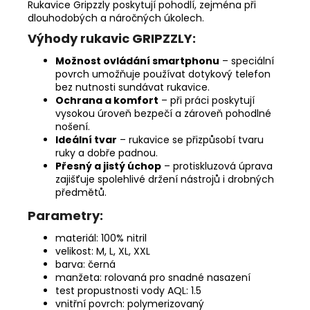
Rukavice Gripzzly poskytují pohodlí, zejména při
dlouhodobých a náročných úkolech.
Výhody rukavic GRIPZZLY:
Možnost ovládání smartphonu
– speciální
povrch umožňuje používat dotykový telefon
bez nutnosti sundávat rukavice.
Ochrana a komfort
– při práci poskytují
vysokou úroveň bezpečí a zároveň pohodlné
nošení.
Ideální tvar
– rukavice se přizpůsobí tvaru
ruky a dobře padnou.
Přesný a jistý úchop
– protiskluzová úprava
zajišťuje spolehlivé držení nástrojů i drobných
předmětů.
Parametry:
materiál: 100% nitril
velikost: M, L, XL, XXL
barva: černá
manžeta: rolovaná pro snadné nasazení
test propustnosti vody AQL: 1.5
vnitřní povrch: polymerizovaný