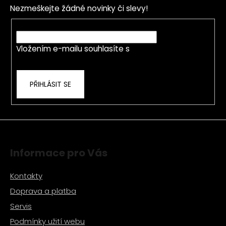
p
Nezmeškejte žádné novinky či slevy!
a
t
E-mail
í
Vložením e-mailu souhlasíte s
podmínkami
ochrany osobních údajů
PŘIHLÁSIT SE
Informace pro Vás
Kontakty
Doprava a platba
Servis
Podmínky užití webu