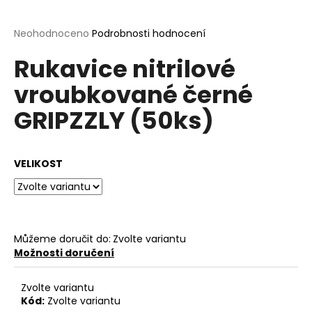
a
j
Průměrné
Neohodnoceno
Podrobnosti hodnocení
hodnocení
í
Rukavice nitrilové
produktu
t
je
vroubkované černé
?
0,0
z
GRIPZZLY (50ks)
5
hvězdiček.
HLEDAT
VELIKOST
D
o
Můžeme doručit do:
Zvolte variantu
p
Možnosti doručení
o
r
Zvolte variantu
u
Kód:
Zvolte variantu