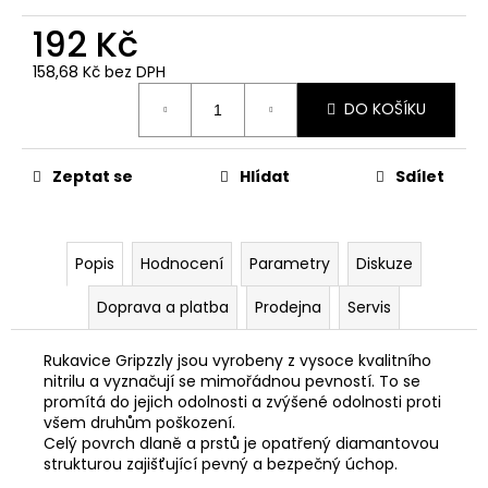
č
u
192 Kč
j
e
158,68 Kč bez DPH
Měrná
m
DO KOŠÍKU
cena:
e
Zeptat se
Hlídat
Sdílet
MATICE
KRKU
ŘÍZENÍ
VRCHNÍ
M22X1
Popis
Hodnocení
Parametry
Diskuze
PITBIKE
YCF
Doprava a platba
Prodejna
Servis
162
Kč
Rukavice Gripzzly jsou vyrobeny z vysoce kvalitního
nitrilu a vyznačují se mimořádnou pevností. To se
promítá do jejich odolnosti a zvýšené odolnosti proti
všem druhům poškození.
Celý povrch dlaně a prstů je opatřený diamantovou
strukturou zajišťující pevný a bezpečný úchop.