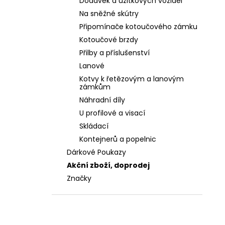
Dodávek a užitkových vozidel
Na sněžné skútry
Připomínače kotoučového zámku
Kotoučové brzdy
Přilby a příslušenství
Lanové
Kotvy k řetězovým a lanovým
zámkům
Náhradní díly
U profilové a visací
Skládací
Kontejnerů a popelnic
Dárkové Poukazy
Akční zboží, doprodej
Značky