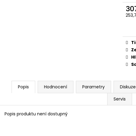
ŠROUBY K UCHYCENÍ MOTORU,
PITBIKE DUŠE PŘ
M8X115MM, M8X105MM STOMP,
30
200 Kč
DEMONX, WPB
253,
120 Kč
Měr
cena
Ti
Z
Hl
Sd
Popis
Hodnocení
Parametry
Diskuze
Servis
Popis produktu není dostupný