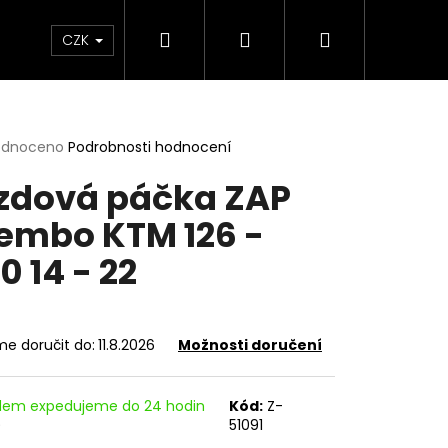
Hledat
Přihlášení
Nákupní
e & Maziva
Příslušenství
Dárkové Poukaz
CZK
košík
rné
odnoceno
Podrobnosti hodnocení
cení
zdová páčka ZAP
ktu
embo KTM 126 -
0 14 - 22
ček.
e doručit do:
11.8.2026
Možnosti doručení
Následující
dem expedujeme do 24 hodin
Kód:
Z-
)
51091