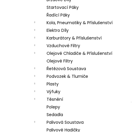
LOŽISKO KOLA 6202 2RS STOMP,
l
DEMONX ,WPB
Startovací Páky
70 Kč
Řadící Páky
Kola, Pneumatiky & Příslušenství
Elektro Díly
Karburátory & Příslušenství
Vzduchové Filtry
Olejové Chladiče & Příslušenství
Olejové Filtry
Řetězová Soustava
Podvozek & Tlumiče
Plasty
Výfuky
Těsnění
Polepy
Sedadla
Palivová Soustava
Palivové Hadičky