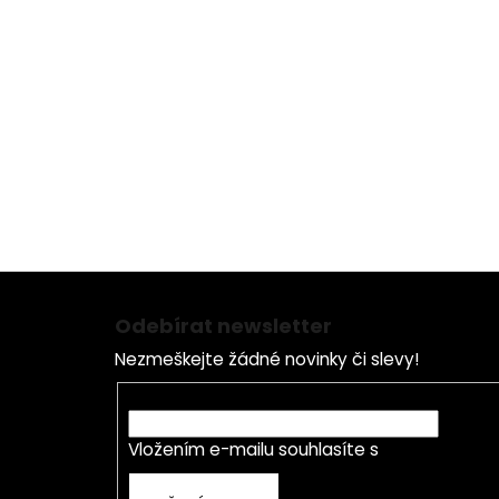
Z
á
Odebírat newsletter
p
Nezmeškejte žádné novinky či slevy!
a
t
E-mail
í
Vložením e-mailu souhlasíte s
podmínkami o