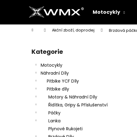
K
Přejít
na
o
Motocykly
obsah
Zpět
Zpět
š
do
do
í
Domů
Akční zboží, doprodej
Brzdová páčka
k
obchodu
obchodu
P
o
Kategorie
Přeskočit
s
kategorie
t
Motocykly
r
Náhradní Díly
a
Pitbike YCF Díly
n
Pitbike díly
n
Motory & Náhradní Díly
í
Řidítka, Gripy & Příslušenství
p
Páčky
a
Lanka
n
Plynové Rukojeti
e
Brzdové Díly