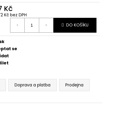
EDNÍ 14 PALCŮ
7 Kč
72 Kč bez DPH
ná
DO KOŠÍKU
:
sk
eptat se
ídat
ílet
Doprava a platba
Prodejna