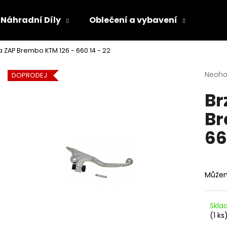
Náhradní Díly
Oblečení a vybavení
Olej
 ZAP Brembo KTM 126 - 660 14 - 22
Co potřebujete najít?
Průmě
Neoh
DOPRODEJ
hodno
Br
produ
HLEDAT
je
Br
0,0
z
66
5
Doporučujeme
hvězdi
Můžem
Skla
(1 ks