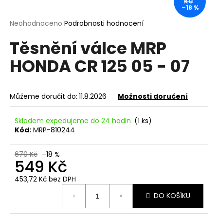
KČ
–18 %
a
j
Průměrné
Neohodnoceno
Podrobnosti hodnocení
hodnocení
í
Těsnění válce MRP
produktu
t
je
HONDA CR 125 05 - 07
?
0,0
z
5
hvězdiček.
Můžeme doručit do:
11.8.2026
Možnosti doručení
HLEDAT
Skladem expedujeme do 24 hodin
(1 ks)
Kód:
MRP-810244
D
670 Kč
–18 %
549 Kč
o
p
453,72 Kč bez DPH
o
Měrná
DO KOŠÍKU
r
cena:
u