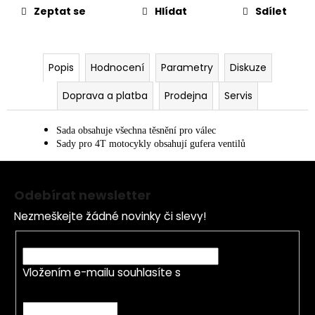
č
Zeptat se
Hlídat
Sdílet
u
j
e
m
Popis
Hodnocení
Parametry
Diskuze
e
Doprava a platba
Prodejna
Servis
PITBIKE
DUŠE
Sada obsahuje všechna těsnění pro válec
PŘEDNÍ
Sady pro 4T motocykly obsahují gufera ventilů
14
Z
PALCŮ
á
200
Odebírat newsletter
Kč
p
Nezmeškejte žádné novinky či slevy!
a
t
E-mail
í
Vložením e-mailu souhlasíte s
podmínkami
ochrany osobních údajů